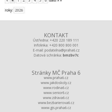
«
«
1
2
3
4
5
6
další »
»
roky:
2026
KONTAKT
Ústředna:
+420 220 189 111
Infolinka:
+420 800 800 001
E-mail:
podatelna@praha6.cz
Datová schránka:
bmzbv7c
Stránky MČ Praha 6
www.praha6.cz
www.jakdoskoly.cz
www.rodina6.cz
www.senior6.cz
www.zdrava6.cz
www.bezbarierova6.cz
www.gis.praha6.cz