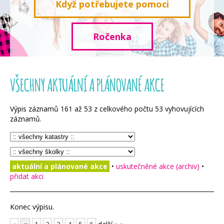
Když potřebujete pomoci
Ročenka
VŠECHNY AKTUÁLNÍ A PLÁNOVANÉ AKCE
Výpis záznamů
161
až
53
z celkového počtu
53
vyhovujících
záznamů.
aktuální a plánované akce
•
uskutečněné akce (archiv)
•
přidat akci
Konec výpisu.