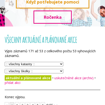
Když potřebujete pomoci
Ročenka
VŠECHNY AKTUÁLNÍ A PLÁNOVANÉ AKCE
Výpis záznamů
171
až
53
z celkového počtu
53
vyhovujících
záznamů.
aktuální a plánované akce
•
uskutečněné akce (archiv)
•
přidat akci
Konec výpisu.