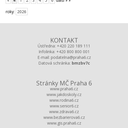
«
«
1
2
3
4
5
6
další »
»
roky:
2026
KONTAKT
Ústředna:
+420 220 189 111
Infolinka:
+420 800 800 001
E-mail:
podatelna@praha6.cz
Datová schránka:
bmzbv7c
Stránky MČ Praha 6
www.praha6.cz
www.jakdoskoly.cz
www.rodina6.cz
www.senior6.cz
www.zdrava6.cz
www.bezbarierova6.cz
www.gis.praha6.cz