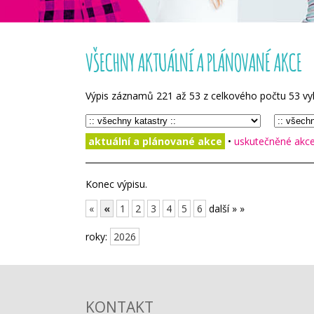
VŠECHNY AKTUÁLNÍ A PLÁNOVANÉ AKCE
Výpis záznamů
221
až
53
z celkového počtu
53
vy
aktuální a plánované akce
•
uskutečněné akce 
Konec výpisu.
«
«
1
2
3
4
5
6
další »
»
roky:
2026
KONTAKT