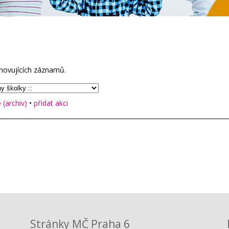
hovujících záznamů.
(archiv)
•
přidat akci
Stránky MČ Praha 6