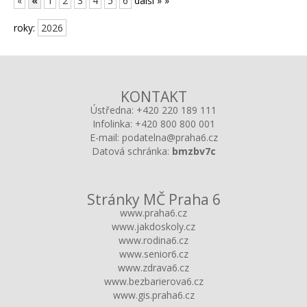
«
«
1
2
3
4
5
6
další »
»
roky:
2026
KONTAKT
Ústředna:
+420 220 189 111
Infolinka:
+420 800 800 001
E-mail:
podatelna@praha6.cz
Datová schránka:
bmzbv7c
Stránky MČ Praha 6
www.praha6.cz
www.jakdoskoly.cz
www.rodina6.cz
www.senior6.cz
www.zdrava6.cz
www.bezbarierova6.cz
www.gis.praha6.cz