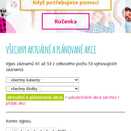
Když potřebujete pomoci
Ročenka
VŠECHNY AKTUÁLNÍ A PLÁNOVANÉ AKCE
Výpis záznamů
61
až
53
z celkového počtu
53
vyhovujících
záznamů.
aktuální a plánované akce
•
uskutečněné akce (archiv)
•
přidat akci
Konec výpisu.