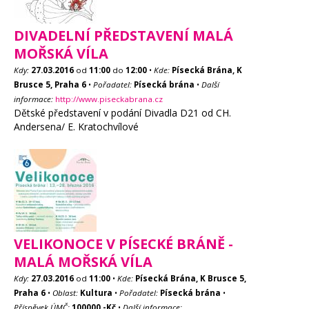
DIVADELNÍ PŘEDSTAVENÍ MALÁ
MOŘSKÁ VÍLA
Kdy:
27.03.2016
od
11:00
do
12:00
•
Kde:
Písecká Brána, K
Brusce 5, Praha 6
•
Pořadatel:
Písecká brána
•
Další
informace:
http://www.piseckabrana.cz
Dětské představení v podání Divadla D21 od CH.
Andersena/ E. Kratochvílové
VELIKONOCE V PÍSECKÉ BRÁNĚ -
MALÁ MOŘSKÁ VÍLA
Kdy:
27.03.2016
od
11:00
•
Kde:
Písecká Brána, K Brusce 5,
Praha 6
•
Oblast:
Kultura
•
Pořadatel:
Písecká brána
•
Příspěvek ÚMČ:
100000,-Kč
•
Další informace: