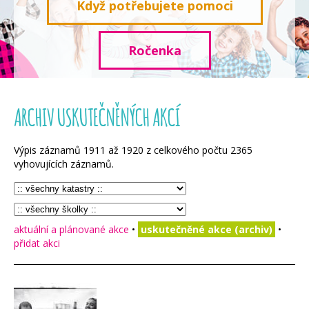
Když potřebujete pomoci
Ročenka
ARCHIV USKUTEČNĚNÝCH AKCÍ
Výpis záznamů
1911
až
1920
z celkového počtu
2365
vyhovujících záznamů.
aktuální a plánované akce
•
uskutečněné akce (archiv)
•
přidat akci