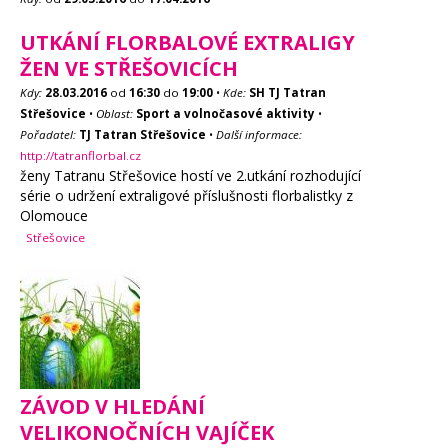
UTKÁNÍ FLORBALOVÉ EXTRALIGY
ŽEN VE STŘEŠOVICÍCH
Kdy:
28.03.2016
od
16:30
do
19:00
•
Kde:
SH TJ Tatran
Střešovice
•
Oblast:
Sport a volnočasové aktivity
•
Pořadatel:
TJ Tatran Střešovice
•
Další informace:
http://tatranflorbal.cz
ženy Tatranu Střešovice hostí ve 2.utkání rozhodující
série o udržení extraligové příslušnosti florbalistky z
Olomouce
Střešovice
ZÁVOD V HLEDÁNÍ
VELIKONOČNÍCH VAJÍČEK