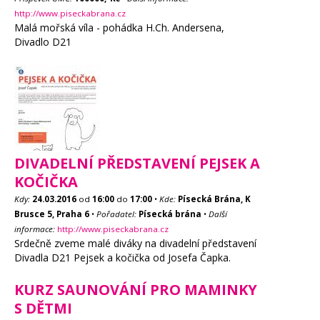
http://www.piseckabrana.cz
Malá mořská víla - pohádka H.Ch. Andersena,
Divadlo D21
DIVADELNÍ PŘEDSTAVENÍ PEJSEK A
KOČIČKA
Kdy:
24.03.2016
od
16:00
do
17:00
•
Kde:
Písecká Brána, K
Brusce 5, Praha 6
•
Pořadatel:
Písecká brána
•
Další
informace:
http://www.piseckabrana.cz
Srdečně zveme malé diváky na divadelní představení
Divadla D21 Pejsek a kočička od Josefa Čapka.
KURZ SAUNOVÁNÍ PRO MAMINKY
S DĚTMI