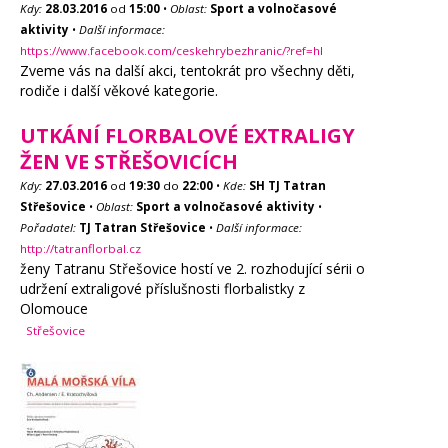
Kdy:
28.03.2016
od
15:00
•
Oblast:
Sport a volnočasové
aktivity
•
Další informace:
https://www.facebook.com/ceskehrybezhranic/?ref=hl
Zveme vás na další akci, tentokrát pro všechny děti,
rodiče i další věkové kategorie.
UTKÁNÍ FLORBALOVÉ EXTRALIGY
ŽEN VE STŘEŠOVICÍCH
Kdy:
27.03.2016
od
19:30
do
22:00
•
Kde:
SH TJ Tatran
Střešovice
•
Oblast:
Sport a volnočasové aktivity
•
Pořadatel:
TJ Tatran Střešovice
•
Další informace:
http://tatranflorbal.cz
ženy Tatranu Střešovice hostí ve 2. rozhodující sérii o
udržení extraligové příslušnosti florbalistky z
Olomouce
Střešovice