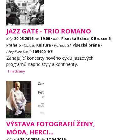
JAZZ GATE - TRIO ROMANO
Kdy:
30.03.2016
od
19:00
•
Kde:
Písecká Brána, K Brusce 5,
Praha 6
•
Oblast:
Kultura
•
Pořadatel:
Písecká brána
•
Příspěvek ÚMČ:
105100,-Kč
Zahajující koncerty nového cyklu jazzových
programů napříč styly a kontinenty.
Hradčany
VÝSTAVA FOTOGRAFIÍ ŽENY,
MÓDA, HERCI...
Kdy:
od
29.03.2016
do
17.04.2016