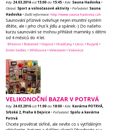
Kdy:
24.03.2016
od
15:00
do
15:45
•
Kde:
Sauna Hadovka
•
Oblast:
Sport a volnočasové aktivity
•
Pořadatel:
Sauna
Hadovka
•
Další informace:
http://www.sauna-hadovka.czh
Saunování příznivě ovlivňuje nejen imunitní systém
dítěte, ale i jeho chuť k jídlu a spánek:-) Do našeho
kurzu saunování se mohou přihlásit maminky s dětmi
od 4 měsíců do 4 let.
Břevnov
•
Bubeneč
•
Dejvice
•
Hradčany
•
Liboc
•
Ruzyně
•
Dolní Sedlec
•
Střešovice
•
Veleslavín
•
Vokovice
VELIKONOČNÍ BAZAR V POTRVÁ
Kdy:
24.03.2016
od
11:00
do
18:00
•
Kde:
Kavárna POTRVÁ,
Srbská 2, Praha 6 Dejvice
•
Pořadatel:
Spolu a kavárna
Potrvá
Chcete provětrat skříně, ale nevíte co s vytříděným
oblečením, botami a dalšími věcmi? Objednejte si u