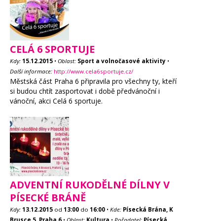
CELÁ 6 SPORTUJE
Kdy:
15.12.2015
•
Oblast:
Sport a volnočasové aktivity
•
Další informace:
http://www.cela6sportuje.cz/
Městská část Praha 6 připravila pro všechny ty, kteří
si budou chtít zasportovat i době předvánoční i
vánoční, akci Celá 6 sportuje.
ADVENTNÍ RUKODĚLNÉ DÍLNY V
PÍSECKÉ BRÁNĚ
Kdy:
13.12.2015
od
13:00
do
16:00
•
Kde:
Písecká Brána, K
Brusce 5, Praha 6
•
Oblast:
Kultura
•
Pořadatel:
Písecká