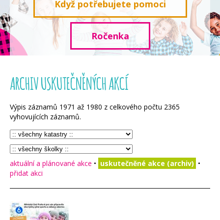
Když potřebujete pomoci
Ročenka
ARCHIV USKUTEČNĚNÝCH AKCÍ
Výpis záznamů
1971
až
1980
z celkového počtu
2365
vyhovujících záznamů.
aktuální a plánované akce
•
uskutečněné akce (archiv)
•
přidat akci