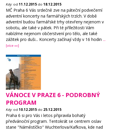
Kdy:
od
11.12.2015
do
18.12.2015
MČ Praha 6 Vás srdečně zve na páteční podvečerní
adventní koncerty na farmářských trzích. V době
adventní budou farmářské trhy otevřeny nejenom v
sobotu, ale také v pátek. Při té příležitosti Vám
nabízíme nejenom občerstvení pro tělo, ale také
zážitek pro duši... Koncerty začínají vždy v 16 hodin
...
[více »»]
VÁNOCE V PRAZE 6 - PODROBNÝ
PROGRAM
Kdy:
od
10.12.2015
do
25.12.2015
Praha 6 si pro Vás i letos připravila bohatý
předvánoční program. Tentokrát se centrem oslav
stane "Náměstíčko" Wuchterlova/Kafkova, kde nad