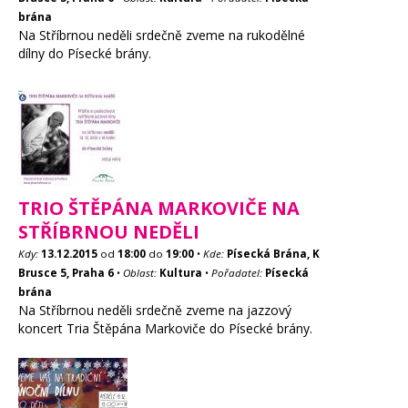
brána
Na Stříbrnou neděli srdečně zveme na rukodělné
dílny do Písecké brány.
TRIO ŠTĚPÁNA MARKOVIČE NA
STŘÍBRNOU NEDĚLI
Kdy:
13.12.2015
od
18:00
do
19:00
•
Kde:
Písecká Brána, K
Brusce 5, Praha 6
•
Oblast:
Kultura
•
Pořadatel:
Písecká
brána
Na Stříbrnou neděli srdečně zveme na jazzový
koncert Tria Štěpána Markoviče do Písecké brány.