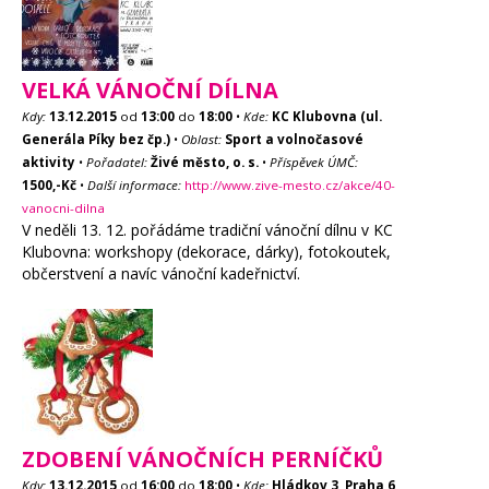
VELKÁ VÁNOČNÍ DÍLNA
Kdy:
13.12.2015
od
13:00
do
18:00
•
Kde:
KC Klubovna (ul.
Generála Píky bez čp.)
•
Oblast:
Sport a volnočasové
aktivity
•
Pořadatel:
Živé město, o. s.
•
Příspěvek ÚMČ:
1500,-Kč
•
Další informace:
http://www.zive-mesto.cz/akce/40-
vanocni-dilna
V neděli 13. 12. pořádáme tradiční vánoční dílnu v KC
Klubovna: workshopy (dekorace, dárky), fotokoutek,
občerstvení a navíc vánoční kadeřnictví.
ZDOBENÍ VÁNOČNÍCH PERNÍČKŮ
Kdy:
13.12.2015
od
16:00
do
18:00
•
Kde:
Hládkov 3, Praha 6