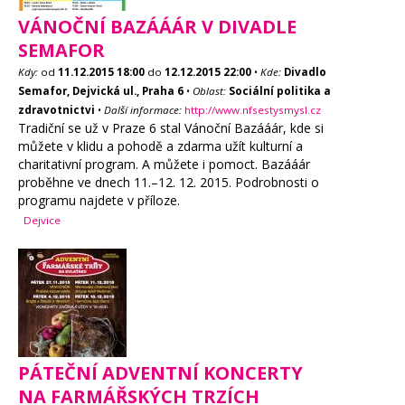
VÁNOČNÍ BAZÁÁÁR V DIVADLE
SEMAFOR
Kdy:
od
11.12.2015
18:00
do
12.12.2015
22:00
•
Kde:
Divadlo
Semafor, Dejvická ul., Praha 6
•
Oblast:
Sociální politika a
zdravotnictvi
•
Další informace:
http://www.nfsestysmysl.cz
Tradiční se už v Praze 6 stal Vánoční Bazááár, kde si
můžete v klidu a pohodě a zdarma užít kulturní a
charitativní program. A můžete i pomoct. Bazááár
proběhne ve dnech 11.–12. 12. 2015. Podrobnosti o
programu najdete v příloze.
Dejvice
PÁTEČNÍ ADVENTNÍ KONCERTY
NA FARMÁŘSKÝCH TRZÍCH