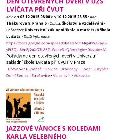
DEN OTEVŘENÝCH DVEŘÍ V UZŠ
LVÍČATA PŘI ČVUT
Kdy:
od
03.12.2015
08:00
do
10.12.2015
23:55
•
Kde:
Thákurova 9, Praha 6
•
Oblast:
Školství a vzdělávání
•
Pořadatel:
Univerzitní základní škola a mateřská škola
Lvíčata
•
Další informace:
https://docs.google.com/spreadsheets/d/1Mig-ikWaPaylj-
yEtZQju8VnBJ2uXG3L86Z4Weae31Q/edit#gid=0&vpid=A1
Pořádáme den otevřených dveří v Univerzitní
základní škole Lvíčata při ČVUT v Praze
Břevnov
•
Bubeneč
•
Dejvice
•
Hradčany
•
Liboc
•
Ruzyně
•
Dolní Sedlec
•
Střešovice
•
Veleslavín
•
Vokovice
JAZZOVÉ VÁNOCE S KOLEDAMI
KARLA VELEBNÉHO