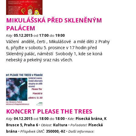
MIKULÁŠSKÁ PŘED SKLENĚNÝM
PALÁCEM
Kdy:
05.12.2015
od
17:00
do
19:00
Vážení andělé, čerti , Mikulášové a milé děti z Prahy
6, přijďte v sobotu 5. prosince v 17 hodin před
Skleněný palác, náměstí Svobody 1, kde se koná
nebeský a pekelný sraz nás všech.
KONCERT PLEASE THE TREES
Kdy:
04.12.2015
od
18:00
do
18:00
•
Kde:
Písecká brána, K
Brusce 5, Praha 6
•
Oblast:
Kultura
•
Pořadatel:
Písecká
brána
•
Příspěvek ÚMČ:
350000,-Kč
•
Další informace: