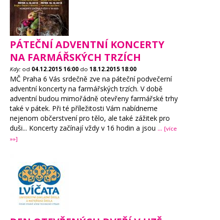
PÁTEČNÍ ADVENTNÍ KONCERTY
NA FARMÁŘSKÝCH TRZÍCH
Kdy:
od
04.12.2015
16:00
do
18.12.2015
18:00
MČ Praha 6 Vás srdečně zve na páteční podvečerní
adventní koncerty na farmářských trzích. V době
adventní budou mimořádně otevřeny farmářské trhy
také v pátek. Při té příležitosti Vám nabídneme
nejenom občerstvení pro tělo, ale také zážitek pro
duši... Koncerty začínají vždy v 16 hodin a jsou
...
[více
»»]