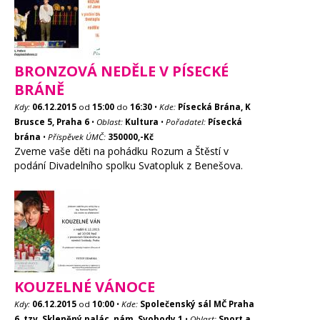
BRONZOVÁ NEDĚLE V PÍSECKÉ
BRÁNĚ
Kdy:
06.12.2015
od
15:00
do
16:30
•
Kde:
Písecká Brána, K
Brusce 5, Praha 6
•
Oblast:
Kultura
•
Pořadatel:
Písecká
brána
•
Příspěvek ÚMČ:
350000,-Kč
Zveme vaše děti na pohádku Rozum a Štěstí v
podání Divadelního spolku Svatopluk z Benešova.
KOUZELNÉ VÁNOCE
Kdy:
06.12.2015
od
10:00
•
Kde:
Společenský sál MČ Praha
6, tzv. Skleněný palác, nám. Svobody 1
•
Oblast:
Sport a