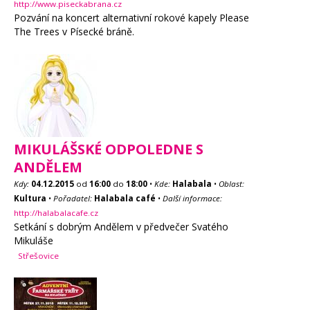
http://www.piseckabrana.cz
Pozvání na koncert alternativní rokové kapely Please
The Trees v Písecké bráně.
MIKULÁŠSKÉ ODPOLEDNE S
ANDĚLEM
Kdy:
04.12.2015
od
16:00
do
18:00
•
Kde:
Halabala
•
Oblast:
Kultura
•
Pořadatel:
Halabala café
•
Další informace:
http://halabalacafe.cz
Setkání s dobrým Andělem v předvečer Svatého
Mikuláše
Střešovice