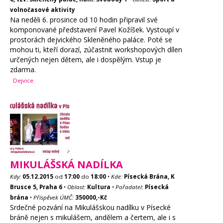
volnočasové aktivity
Na neděli 6. prosince od 10 hodin připravil své
komponované představení Pavel Kožíšek. Vystoupí v
prostorách dejvického Skleněného paláce. Poté se
mohou ti, kteří dorazí, zúčastnit workshopových dílen
určených nejen dětem, ale i dospělým. Vstup je
zdarma.
Dejvice
MIKULÁŠSKÁ NADÍLKA
Kdy:
05.12.2015
od
17:00
do
18:00
•
Kde:
Písecká Brána, K
Brusce 5, Praha 6
•
Oblast:
Kultura
•
Pořadatel:
Písecká
brána
•
Příspěvek ÚMČ:
350000,-Kč
Srdečné pozvání na Mikulášskou nadílku v Písecké
bráně nejen s mikulášem, andělem a čertem, ale i s