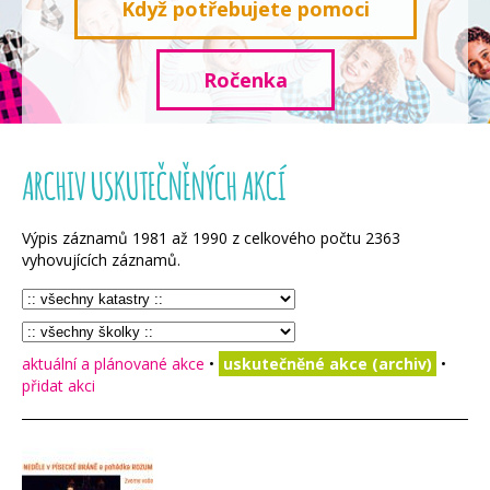
Když potřebujete pomoci
Ročenka
ARCHIV USKUTEČNĚNÝCH AKCÍ
Výpis záznamů
1981
až
1990
z celkového počtu
2363
vyhovujících záznamů.
aktuální a plánované akce
•
uskutečněné akce (archiv)
•
přidat akci