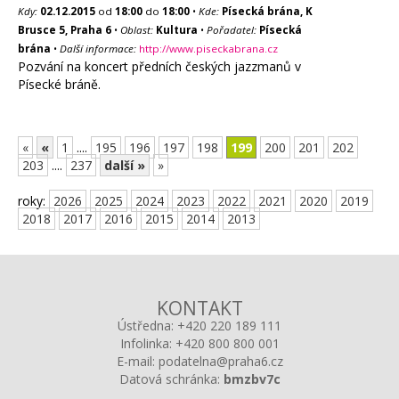
Kdy:
02.12.2015
od
18:00
do
18:00
•
Kde:
Písecká brána, K
Brusce 5, Praha 6
•
Oblast:
Kultura
•
Pořadatel:
Písecká
brána
•
Další informace:
http://www.piseckabrana.cz
Pozvání na koncert předních českých jazzmanů v
Písecké bráně.
«
«
1
....
195
196
197
198
199
200
201
202
203
....
237
další »
»
roky:
2026
2025
2024
2023
2022
2021
2020
2019
2018
2017
2016
2015
2014
2013
KONTAKT
Ústředna:
+420 220 189 111
Infolinka:
+420 800 800 001
E-mail:
podatelna@praha6.cz
Datová schránka:
bmzbv7c