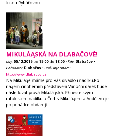
Inkou Rybářovou.
MIKULÁĄSKÁ NA DLABAČOVĚ!
Kdy:
05.12.2015
od
15:00
do
18:00
•
Kde:
Dlabačov
•
Pořadatel:
Dlabačov
•
Další informace:
http://www.dlabacov.cz
Na Mikuláąe máme pro Vás divadlo i nadílku.Po
naąem činoherním představení Vánoční dárek bude
následovat pravá Mikuláąská. Přineste svým
ratolestem nadílku a Čert s Mikuláąem a Andělem je
po pohádce obdarují.