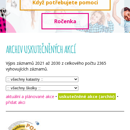
Když potřebujete pomoci
Ročenka
ARCHIV USKUTEČNĚNÝCH AKCÍ
Výpis záznamů
2021
až
2030
z celkového počtu
2365
vyhovujících záznamů.
aktuální a plánované akce
•
uskutečněné akce (archiv)
•
přidat akci