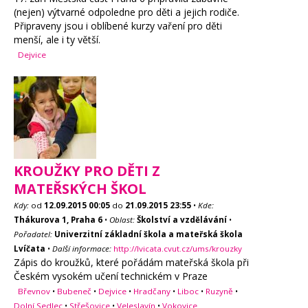
(nejen) výtvarné odpoledne pro děti a jejich rodiče.
Připraveny jsou i oblíbené kurzy vaření pro děti
menší, ale i ty větší.
Dejvice
KROUŽKY PRO DĚTI Z
MATEŘSKÝCH ŠKOL
Kdy:
od
12.09.2015
00:05
do
21.09.2015
23:55
•
Kde:
Thákurova 1, Praha 6
•
Oblast:
Školství a vzdělávání
•
Pořadatel:
Univerzitní základní škola a mateřská škola
Lvíčata
•
Další informace:
http://lvicata.cvut.cz/ums/krouzky
Zápis do kroužků, které pořádám mateřská škola při
Českém vysokém učení technickém v Praze
Břevnov
•
Bubeneč
•
Dejvice
•
Hradčany
•
Liboc
•
Ruzyně
•
Dolní Sedlec
•
Střešovice
•
Veleslavín
•
Vokovice