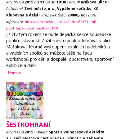
Kdy:
19.09.2015
od
11:00
do
19:30
•
Kde:
Mařákova ulice
•
Pořadatel:
Živé město, o. s., Vypálené koťátko, KC
Klubovna a další
•
Příspěvek ÚMČ:
29000,-Kč
•
Další
informace:
http://zazitmestojinak.cz/index6fb7.html?
post_type=locations&p=3149
Již čtvrtým rokem se bude dejvická sekce sousedské
pouliční slavnosti Zažít město jinak odehrávat v ulici
Mařákova. Kromě vystoupení lokálních hudebníků a
divadelních spolků se můžete těšit na řadu
workshopů pro děti a dospělé, občerstvení, sportovní
exhibice a další.
Dejvice
ŠESTKOHRANÍ
Kdy:
17.09.2015
•
Oblast:
Sport a volnočasové aktivity
17. září Městská část Praha 6 připravila zábavné