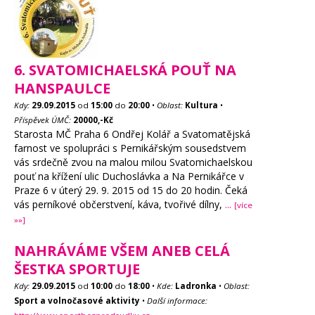
6. SVATOMICHAELSKÁ POUŤ NA
HANSPAULCE
Kdy:
29.09.2015
od
15:00
do
20:00
•
Oblast:
Kultura
•
Příspěvek ÚMČ:
20000,-Kč
Starosta MČ Praha 6 Ondřej Kolář a Svatomatějská
farnost ve spolupráci s Pernikářským sousedstvem
vás srdečně zvou na malou milou Svatomichaelskou
pouť na křížení ulic Duchoslávka a Na Pernikářce v
Praze 6 v úterý 29. 9. 2015 od 15 do 20 hodin. Čeká
vás perníkové občerstvení, káva, tvořivé dílny,
...
[více
»»]
NAHRÁVÁME VŠEM ANEB CELÁ
ŠESTKA SPORTUJE
Kdy:
29.09.2015
od
10:00
do
18:00
•
Kde:
Ladronka
•
Oblast:
Sport a volnočasové aktivity
•
Další informace: