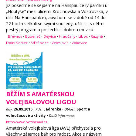
Již posedmé se sejdeme na Hanspaulce (v parčíku u
„Houtyše“ mezi ulicemi Krocínovská a Vostrovská, v
ulici Na Hanspaulce), abychom se v době od 14 do
22 hodin setkali se svými sousedy, užili si i s dětmi
pestrý program a poslechli si dobrou muziku.
Břevnov
•
Bubeneč
•
Dejvice
•
Hradčany
•
Liboc
•
Ruzyně
•
Dolní Sedlec
•
Střešovice
•
Veleslavín
•
Vokovice
BĚŽÍM S AMATÉRSKOU
VOLEJBALOVOU LIGOU
Kdy:
26.09.2015
•
Kde:
Ladronka
•
Oblast:
Sport a
volnočasové aktivity
•
Další informace:
http://www.bezimsavl.cz
Amatérská volejbalová liga (AVL) přichystala pro
všechny zájemce běh pro radost. Akce s názvem