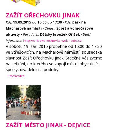
ZAŽÍT OŘECHOVKU JINAK
Kdy:
19.09.2015
od
15:00
do
17:30
•
Kde:
park na
Macharově náměstí
•
Oblast:
Sport a volnočasové
aktivity
•
Pořadatel:
Dětský kroužek Oříšek
•
Další
informace:
http://orisekorechovka.webnode.cz
V sobotu 19. září 2015 proběhne od 15:00 do 17:30
ve Střešovicích, na Macharově náměstí, sousedská
slavnost Zažít Ořechovku jinak. Srdečně Vás zveme
na setkání, do kterého se zapojí místní obyvatelé,
spolky, divadelníci a podniky.
Střešovice
ZAŽÍT MĚSTO JINAK - DEJVICE