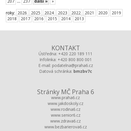
207
....
237
další »
»
roky:
2026
2025
2024
2023
2022
2021
2020
2019
2018
2017
2016
2015
2014
2013
KONTAKT
Ústředna:
+420 220 189 111
Infolinka:
+420 800 800 001
E-mail:
podatelna@praha6.cz
Datová schránka:
bmzbv7c
Stránky MČ Praha 6
www.praha6.cz
www.jakdoskoly.cz
www.rodina6.cz
www.senior6.cz
www.zdrava6.cz
www.bezbarierova6.cz