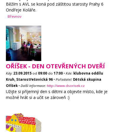
Běžím s AVL se koná pod záštitou starosty Prahy 6
Ondřeje Koláře.
Břevnov
OŘÍŠEK - DEN OTEVŘENÝCH DVEŘÍ
Kdy:
23.09.2015
od
09:00
do
17:00
•
Kde:
klubovna oddílu
Kruh, Starostřešovická 96
•
Pořadatel:
Dětská skupina
Oříšek
•
Další informace:
http://www.dsorisek.cz
Užijte si příjemný den s dětmi a objevte místo, kde je
možné hrát si a učit se zároveň :)