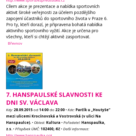
http://www.sportbezpredsudku.cz
Cílem akce je prezentace a nabídka sportovních
aktivit široké veřejnosti za účelem pozdějšího
zapojení účastníků do sportovního života v Praze 6.
Pro ty, kteří dorazí, je připravena bohatá nabídka
aktivního sportovního vyžití. Akce je určena pro
všechny, kteří si chtějí aktivně zasportovat.
Břevnov
7. HANSPAULSKÉ SLAVNOSTI KE
DNI SV. VÁCLAVA
Kdy:
28.09.2015
od
14:00
do
22:00
•
Kde:
Parčík u „Houtyše“
mezi ulicemi Krocínovská a Vostrovská (v ulici Na
Hanspaulce).
•
Oblast:
Kultura
•
Pořadatel:
Hanspaulka,
z.s.
•
Příspěvek ÚMČ:
102400,-Kč
•
Další informace:
http://www.hanspaulka.org