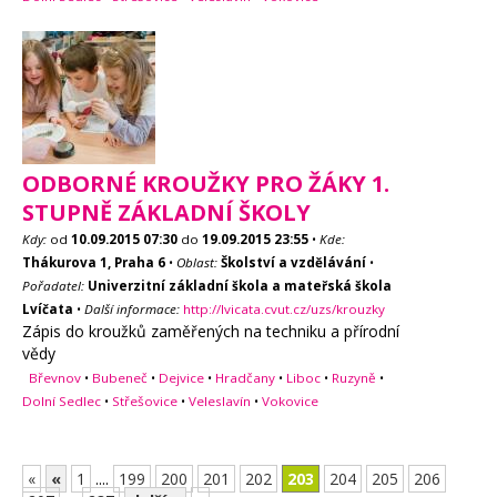
ODBORNÉ KROUŽKY PRO ŽÁKY 1.
STUPNĚ ZÁKLADNÍ ŠKOLY
Kdy:
od
10.09.2015
07:30
do
19.09.2015
23:55
•
Kde:
Thákurova 1, Praha 6
•
Oblast:
Školství a vzdělávání
•
Pořadatel:
Univerzitní základní škola a mateřská škola
Lvíčata
•
Další informace:
http://lvicata.cvut.cz/uzs/krouzky
Zápis do kroužků zaměřených na techniku a přírodní
vědy
Břevnov
•
Bubeneč
•
Dejvice
•
Hradčany
•
Liboc
•
Ruzyně
•
Dolní Sedlec
•
Střešovice
•
Veleslavín
•
Vokovice
«
«
1
....
199
200
201
202
203
204
205
206