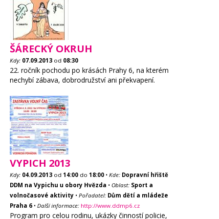
ŠÁRECKÝ OKRUH
Kdy:
07.09.2013
od
08:30
22. ročník pochodu po krásách Prahy 6, na kterém
nechybí zábava, dobrodružství ani překvapení.
VYPICH 2013
Kdy:
04.09.2013
od
14:00
do
18:00
•
Kde:
Dopravní hřiště
DDM na Vypichu u obory Hvězda
•
Oblast:
Sport a
volnočasové aktivity
•
Pořadatel:
Dům dětí a mládeže
Praha 6
•
Další informace:
http://www.ddmp6.cz
Program pro celou rodinu, ukázky činností policie,