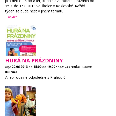
pro děti od 3 do 8 let, koná se v průběhu prázdnin od
15.7. do 16.8.2013 ve školce v Kozlovské. Každý
týden se bude nést v jiném tématu.
Dejvice
HURÁ NA PRÁZDNINY
Kdy:
20.06.2013
od
15:00
do
19:00
•
Kde:
Ladronka
•
Oblast:
Kultura
Aneb rodinné odpoledne s Prahou 6.