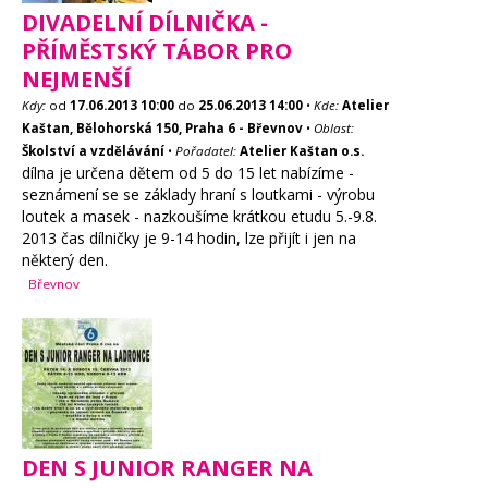
DIVADELNÍ DÍLNIČKA -
PŘÍMĚSTSKÝ TÁBOR PRO
NEJMENŠÍ
Kdy:
od
17.06.2013
10:00
do
25.06.2013
14:00
•
Kde:
Atelier
Kaštan, Bělohorská 150, Praha 6 - Břevnov
•
Oblast:
Školství a vzdělávání
•
Pořadatel:
Atelier Kaštan o.s.
dílna je určena dětem od 5 do 15 let nabízíme -
seznámení se se základy hraní s loutkami - výrobu
loutek a masek - nazkoušíme krátkou etudu 5.-9.8.
2013 čas dílničky je 9-14 hodin, lze přijít i jen na
některý den.
Břevnov
DEN S JUNIOR RANGER NA