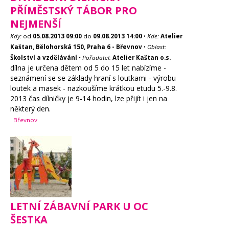
PŘÍMĚSTSKÝ TÁBOR PRO
NEJMENŠÍ
Kdy:
od
05.08.2013
09:00
do
09.08.2013
14:00
•
Kde:
Atelier
Kaštan, Bělohorská 150, Praha 6 - Břevnov
•
Oblast:
Školství a vzdělávání
•
Pořadatel:
Atelier Kaštan o.s.
dílna je určena dětem od 5 do 15 let nabízíme -
seznámení se se základy hraní s loutkami - výrobu
loutek a masek - nazkoušíme krátkou etudu 5.-9.8.
2013 čas dílničky je 9-14 hodin, lze přijít i jen na
některý den.
Břevnov
LETNÍ ZÁBAVNÍ PARK U OC
ŠESTKA