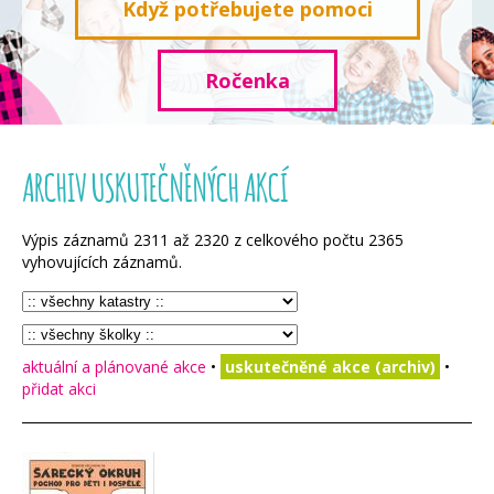
Když potřebujete pomoci
Ročenka
ARCHIV USKUTEČNĚNÝCH AKCÍ
Výpis záznamů
2311
až
2320
z celkového počtu
2365
vyhovujících záznamů.
aktuální a plánované akce
•
uskutečněné akce (archiv)
•
přidat akci