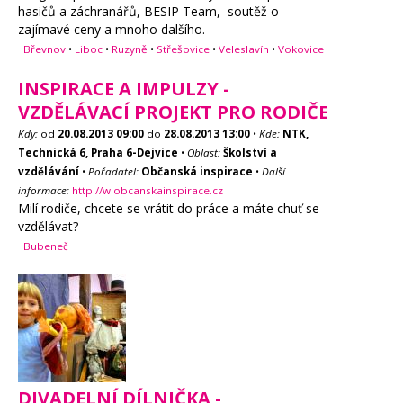
hasičů a záchranářů, BESIP Team, soutěž o
zajímavé ceny a mnoho dalšího.
Břevnov
•
Liboc
•
Ruzyně
•
Střešovice
•
Veleslavín
•
Vokovice
INSPIRACE A IMPULZY -
VZDĚLÁVACÍ PROJEKT PRO RODIČE
Kdy:
od
20.08.2013
09:00
do
28.08.2013
13:00
•
Kde:
NTK,
Technická 6, Praha 6-Dejvice
•
Oblast:
Školství a
vzdělávání
•
Pořadatel:
Občanská inspirace
•
Další
informace:
http://w.obcanskainspirace.cz
Milí rodiče, chcete se vrátit do práce a máte chuť se
vzdělávat?
Bubeneč
DIVADELNÍ DÍLNIČKA -