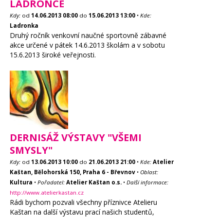
LADRONCE
Kdy:
od
14.06.2013
08:00
do
15.06.2013
13:00
•
Kde:
Ladronka
Druhý ročník venkovní naučné sportovně zábavné
akce určené v pátek 14.6.2013 školám a v sobotu
15.6.2013 široké veřejnosti.
DERNISÁŽ VÝSTAVY "VŠEMI
SMYSLY"
Kdy:
od
13.06.2013
10:00
do
21.06.2013
21:00
•
Kde:
Atelier
Kaštan, Bělohorská 150, Praha 6 - Břevnov
•
Oblast:
Kultura
•
Pořadatel:
Atelier Kaštan o.s.
•
Další informace:
http://www.atelierkastan.cz
Rádi bychom pozvali všechny příznivce Atelieru
Kaštan na další výstavu prací našich studentů,