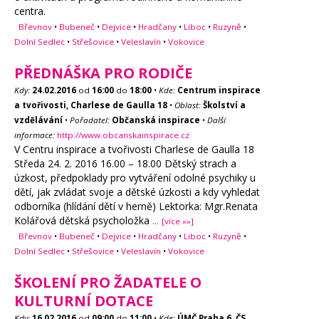
centra.
Břevnov
•
Bubeneč
•
Dejvice
•
Hradčany
•
Liboc
•
Ruzyně
•
Dolní Sedlec
•
Střešovice
•
Veleslavín
•
Vokovice
PŘEDNÁŠKA PRO RODIČE
Kdy:
24.02.2016
od
16:00
do
18:00
•
Kde:
Centrum inspirace
a tvořivosti, Charlese de Gaulla 18
•
Oblast:
Školství a
vzdělávání
•
Pořadatel:
Občanská inspirace
•
Další
informace:
http://www.obcanskainspirace.cz
V Centru inspirace a tvořivosti Charlese de Gaulla 18
Středa 24. 2. 2016 16.00 – 18.00 Dětský strach a
úzkost, předpoklady pro vytváření odolné psychiky u
dětí, jak zvládat svoje a dětské úzkosti a kdy vyhledat
odborníka (hlídání dětí v herně) Lektorka: Mgr.Renata
Kolářová dětská psycholožka
...
[více »»]
Břevnov
•
Bubeneč
•
Dejvice
•
Hradčany
•
Liboc
•
Ruzyně
•
Dolní Sedlec
•
Střešovice
•
Veleslavín
•
Vokovice
ŠKOLENÍ PRO ŽADATELE O
KULTURNÍ DOTACE
Kdy:
16.02.2016
od
09:00
do
11:00
•
Kde:
ÚMČ Praha 6, ČS.