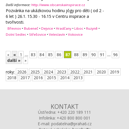
Další informace:
http://www.obcanskainspirace.cz
Pozvánka na ukázkovou hodinu jógy pro děti ( od 2 -
6 let ) 26.1. 15.30 - 16.15 v Centru inspirace a
tvořivosti.
Břevnov
•
Bubeneč
•
Dejvice
•
Hradčany
•
Liboc
•
Ruzyně
•
Dolní Sedlec
•
Střešovice
•
Veleslavín
•
Vokovice
«
«
1
....
83
84
85
86
87
88
89
90
91
....
96
další »
»
roky:
2026
2025
2024
2023
2022
2021
2020
2019
2018
2017
2016
2015
2014
2013
KONTAKT
Ústředna:
+420 220 189 111
Infolinka:
+420 800 800 001
E-mail:
podatelna@praha6.cz