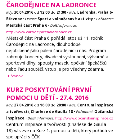
ČARODĚJNICE NA LADRONCE
Kdy:
30.04.2016
od
12:00
do
21:00
•
Kde:
Ladronka, Praha 6-
Břevnov
•
Oblast:
Sport a volnočasové aktivity
•
Pořadatel:
Městská část Praha 6
•
Další informace:
http://www.carodejnicenaladronce.cz
Městská část Praha 6 pořádá letos už 11. ročník
Čarodějnic na Ladronce, dlouhodobě
nejoblíbenějšího pálení čarodějnic u nás. Program
zahrnuje koncerty, divadelní vystoupení, výtvarné a
sportovní dílny, spousty masek, opékání špekáčků
nebo řadu soutěží. Vstup je pro všechny zdarma.
Břevnov
KURZ POSKYTOVÁNÍ PRVNÍ
POMOCI U DĚTÍ - 27.4. 2016
Kdy:
27.04.2016
od
16:00
do
20:00
•
Kde:
Centrum inspirace
a tvořivosti, Charlese de Gaulla 18
•
Pořadatel:
Občanská
inspirace
•
Další informace:
http://www.obcanskainspirace.cz
Centrum inspirace a tvořivosti (Charlese de Gaulla
18) vás zve na Kurz 1. pomoci u dětí, který pořádá ve
spolupráci s ČČK.