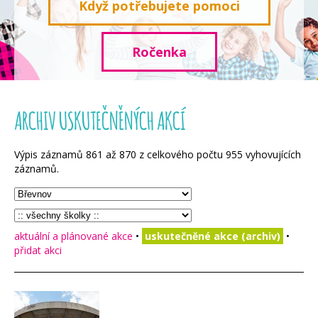
Když potřebujete pomoci
Ročenka
ARCHIV USKUTEČNĚNÝCH AKCÍ
Výpis záznamů
861
až
870
z celkového počtu
955
vyhovujících
záznamů.
aktuální a plánované akce
•
uskutečněné akce (archiv)
•
přidat akci