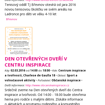
Tenisový oddíl TJ Břevnov otevírá od jara 2016
novou tenisovou školičku ve svém areálu na
Ladronce pro děti ve věku 4-10 let
Břevnov
DEN OTEVŘENÝCH DVEŘÍ V
CENTRU INSPIRACE
Kdy:
02.03.2016
od
14:00
do
18:00
•
Kde:
Centrum inspirace
a tvořivosti, Charlese de Gaulla 18
•
Oblast:
Sport a
volnočasové aktivity
•
Pořadatel:
Občanská inspirace
•
Další informace:
http://www.obcanskainspirace.cz
Srdečně zveme na Den otevřených dveří do Centra
inspirace a tvořivosti. Od 14.00 - 18.00 bude otevřena
herna pro rodiče s malými dětmi. Získáte informace
o aktivitách a programu rodinného a komunitního