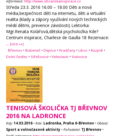
informace:
http://www.obcanskainspirace.cz
Středa 23.3. 2016 16.00 – 18.00 Děti a nová
média,bezpečnost dětí na internetu, děti a virtuální
realita (klady a zápory využívání nových technických
médií dětmi, prevence závislosti) Lektorka:
Mgr.Renata Kolářová,dětská psycholožka Kde?
Centrum inspirace, Charlese de Gaulla 18 Rezervace:
...
[více »»]
Břevnov
•
Bubeneč
•
Dejvice
•
Hradčany
•
Liboc
•
Ruzyně
•
Dolní Sedlec
•
Střešovice
•
Veleslavín
•
Vokovice
TENISOVÁ ŠKOLIČKA TJ BŘEVNOV
2016 NA LADRONCE
Kdy:
14.03.2016
•
Kde:
Ladronka, Praha 6-Břevnov
•
Oblast:
Sport a volnočasové aktivity
•
Pořadatel:
TJ Břevnov
•
Další informace:
http://www.tenisbrevnov.cz/skolicka