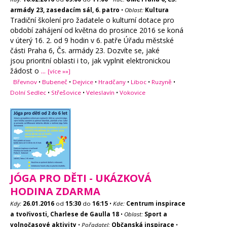
armády 23, zasedacím sál, 6. patro
•
Oblast:
Kultura
Tradiční školení pro žadatele o kulturní dotace pro
období zahájení od května do prosince 2016 se koná
v úterý 16. 2. od 9 hodin v 6. patře Úřadu městské
části Praha 6, Čs. armády 23. Dozvíte se, jaké
jsou prioritní oblasti i to, jak vyplnit elektronickou
žádost o
...
[více »»]
Břevnov
•
Bubeneč
•
Dejvice
•
Hradčany
•
Liboc
•
Ruzyně
•
Dolní Sedlec
•
Střešovice
•
Veleslavín
•
Vokovice
JÓGA PRO DĚTI - UKÁZKOVÁ
HODINA ZDARMA
Kdy:
26.01.2016
od
15:30
do
16:15
•
Kde:
Centrum inspirace
a tvořivosti, Charlese de Gaulla 18
•
Oblast:
Sport a
volnočasové aktivity
•
Pořadatel:
Občanská inspirace
•