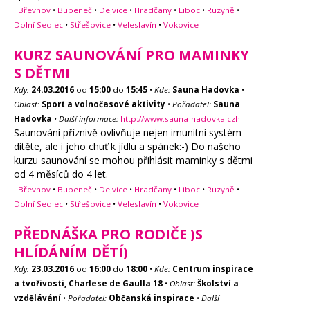
Břevnov
•
Bubeneč
•
Dejvice
•
Hradčany
•
Liboc
•
Ruzyně
•
Dolní Sedlec
•
Střešovice
•
Veleslavín
•
Vokovice
KURZ SAUNOVÁNÍ PRO MAMINKY
S DĚTMI
Kdy:
24.03.2016
od
15:00
do
15:45
•
Kde:
Sauna Hadovka
•
Oblast:
Sport a volnočasové aktivity
•
Pořadatel:
Sauna
Hadovka
•
Další informace:
http://www.sauna-hadovka.czh
Saunování příznivě ovlivňuje nejen imunitní systém
dítěte, ale i jeho chuť k jídlu a spánek:-) Do našeho
kurzu saunování se mohou přihlásit maminky s dětmi
od 4 měsíců do 4 let.
Břevnov
•
Bubeneč
•
Dejvice
•
Hradčany
•
Liboc
•
Ruzyně
•
Dolní Sedlec
•
Střešovice
•
Veleslavín
•
Vokovice
PŘEDNÁŠKA PRO RODIČE )S
HLÍDÁNÍM DĚTÍ)
Kdy:
23.03.2016
od
16:00
do
18:00
•
Kde:
Centrum inspirace
a tvořivosti, Charlese de Gaulla 18
•
Oblast:
Školství a
vzdělávání
•
Pořadatel:
Občanská inspirace
•
Další