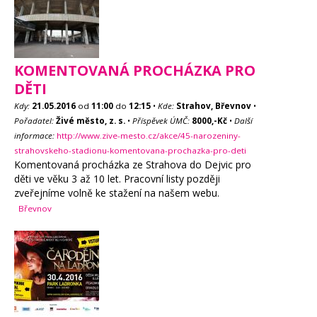
KOMENTOVANÁ PROCHÁZKA PRO
DĚTI
Kdy:
21.05.2016
od
11:00
do
12:15
•
Kde:
Strahov, Břevnov
•
Pořadatel:
Živé město, z. s.
•
Příspěvek ÚMČ:
8000,-Kč
•
Další
informace:
http://www.zive-mesto.cz/akce/45-narozeniny-
strahovskeho-stadionu-komentovana-prochazka-pro-deti
Komentovaná procházka ze Strahova do Dejvic pro
děti ve věku 3 až 10 let. Pracovní listy později
zveřejníme volně ke stažení na našem webu.
Břevnov