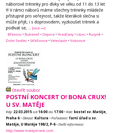
náborové tréninky pro dívky ve věku od 11 do 13 let
!!! V rámci náborů máme všechny tréninky mládeže
přístupné pro veřejnost, takže kterákoli slečna si
může přijít, i s doprovodem, vyzkoušet trénink a
podívat se,
...
[více »»]
Břevnov
•
Bubeneč
•
Dejvice
•
Hradčany
•
Liboc
•
Ruzyně
•
Dolní Sedlec
•
Střešovice
•
Veleslavín
•
Vokovice
Otevřít soubor
POSTNÍ KONCERT O! BONA CRUX!
U SV. MATĚJE
Kdy:
22.03.2015
od
16:00
do
17:00
•
Kde:
kostel sv. Matěje,
Praha 6
•
Oblast:
Kultura
•
Pořadatel:
farní úřad u sv.
Matěje, U Matěje 198/2, P-6
•
Další informace:
http://www.matejstranti.com