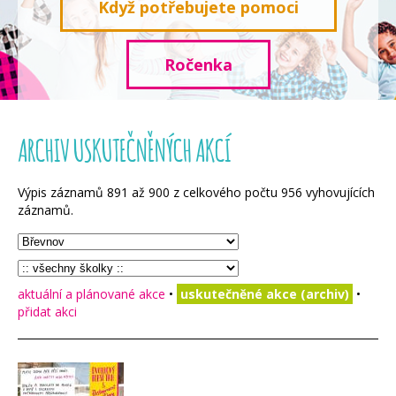
Když potřebujete pomoci
Ročenka
ARCHIV USKUTEČNĚNÝCH AKCÍ
Výpis záznamů
891
až
900
z celkového počtu
956
vyhovujících
záznamů.
aktuální a plánované akce
•
uskutečněné akce (archiv)
•
přidat akci