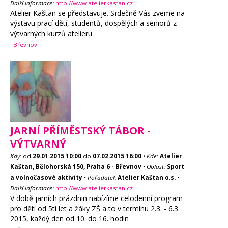
Další informace:
http://www.atelierkastan.cz
Atelier Kaštan se představuje. Srdečně Vás zveme na
výstavu prací dětí, studentů, dospělých a seniorů z
výtvarných kurzů atelieru.
Břevnov
JARNÍ PŘÍMĚSTSKÝ TÁBOR -
VÝTVARNÝ
Kdy:
od
29.01.2015
10:00
do
07.02.2015
16:00
•
Kde:
Atelier
Kaštan, Bělohorská 150, Praha 6 - Břevnov
•
Oblast:
Sport
a volnočasové aktivity
•
Pořadatel:
Atelier Kaštan o.s.
•
Další informace:
http://www.atelierkastan.cz
V době jarních prázdnin nabízíme celodenní program
pro dětí od 5ti let a žáky ZŠ a to v termínu 2.3. - 6.3.
2015, každý den od 10. do 16. hodin