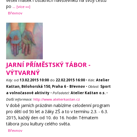
veselí masek i ostatních návštěvníků na svoji cestu
po
...
[více »»]
Břevnov
JARNÍ PŘÍMĚSTSKÝ TÁBOR -
VÝTVARNÝ
Kdy:
od
13.02.2015
10:00
do
22.02.2015
16:00
•
Kde:
Atelier
Kaštan, Bělohorská 150, Praha 6 - Břevnov
•
Oblast:
Sport
a volnočasové aktivity
•
Pořadatel:
Atelier Kaštan o.s.
•
Další informace:
http://www.atelierkastan.cz
V době jarních prázdnin nabízíme celodenní program
pro dětí od 5ti let a žáky ZŠ a to v termínu 2.3. - 6.3.
2015, každý den od 10. do 16. hodin Tématem
tábora jsou kultury celého světa.
Břevnov