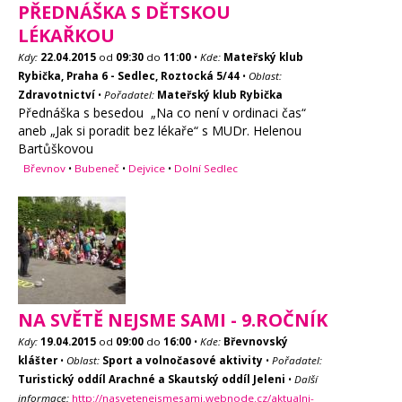
PŘEDNÁŠKA S DĚTSKOU
LÉKAŘKOU
Kdy:
22.04.2015
od
09:30
do
11:00
•
Kde:
Mateřský klub
Rybička, Praha 6 - Sedlec, Roztocká 5/44
•
Oblast:
Zdravotnictví
•
Pořadatel:
Mateřský klub Rybička
Přednáška s besedou „Na co není v ordinaci čas“
aneb „Jak si poradit bez lékaře“ s MUDr. Helenou
Bartůškovou
Břevnov
•
Bubeneč
•
Dejvice
•
Dolní Sedlec
NA SVĚTĚ NEJSME SAMI - 9.ROČNÍK
Kdy:
19.04.2015
od
09:00
do
16:00
•
Kde:
Břevnovský
klášter
•
Oblast:
Sport a volnočasové aktivity
•
Pořadatel:
Turistický oddíl Arachné a Skautský oddíl Jeleni
•
Další
informace:
http://nasvetenejsmesami.webnode.cz/aktualni-