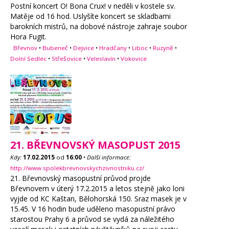
Postní koncert O! Bona Crux! v neděli v kostele sv.
Matěje od 16 hod. Uslyšíte koncert se skladbami
barokních mistrů, na dobové nástroje zahraje soubor
Hora Fugit.
Břevnov
•
Bubeneč
•
Dejvice
•
Hradčany
•
Liboc
•
Ruzyně
•
Dolní Sedlec
•
Střešovice
•
Veleslavín
•
Vokovice
21. BŘEVNOVSKÝ MASOPUST 2015
Kdy:
17.02.2015
od
16:00
•
Další informace:
http://www.spolekbrevnovskychzivnostniku.cz/
21. Břevnovský masopustní průvod projde
Břevnovem v úterý 17.2.2015 a letos stejně jako loni
vyjde od KC Kaštan, Bělohorská 150. Sraz masek je v
15.45. V 16 hodin bude uděleno masopustní právo
starostou Prahy 6 a průvod se vydá za náležitého