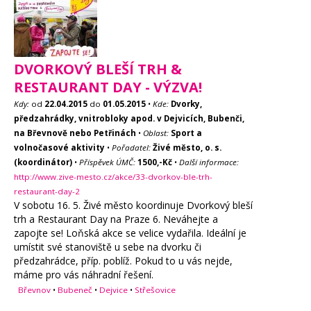
DVORKOVÝ BLEŠÍ TRH &
RESTAURANT DAY - VÝZVA!
Kdy:
od
22.04.2015
do
01.05.2015
•
Kde:
Dvorky,
předzahrádky, vnitrobloky apod. v Dejvicích, Bubenči,
na Břevnově nebo Petřinách
•
Oblast:
Sport a
volnočasové aktivity
•
Pořadatel:
Živé město, o. s.
(koordinátor)
•
Příspěvek ÚMČ:
1500,-Kč
•
Další informace:
http://www.zive-mesto.cz/akce/33-dvorkov-ble-trh-
restaurant-day-2
V sobotu 16. 5. Živé město koordinuje Dvorkový bleší
trh a Restaurant Day na Praze 6. Neváhejte a
zapojte se! Loňská akce se velice vydařila. Ideální je
umístit své stanoviště u sebe na dvorku či
předzahrádce, příp. poblíž. Pokud to u vás nejde,
máme pro vás náhradní řešení.
Břevnov
•
Bubeneč
•
Dejvice
•
Střešovice