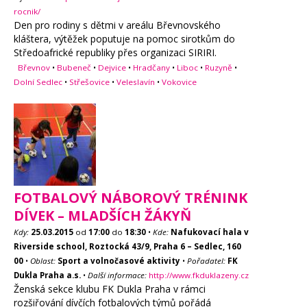
rocnik/
Den pro rodiny s dětmi v areálu Břevnovského
kláštera, výtěžek poputuje na pomoc sirotkům do
Středoafrické republiky přes organizaci SIRIRI.
Břevnov
•
Bubeneč
•
Dejvice
•
Hradčany
•
Liboc
•
Ruzyně
•
Dolní Sedlec
•
Střešovice
•
Veleslavín
•
Vokovice
FOTBALOVÝ NÁBOROVÝ TRÉNINK
DÍVEK – MLADŠÍCH ŽÁKYŇ
Kdy:
25.03.2015
od
17:00
do
18:30
•
Kde:
Nafukovací hala v
Riverside school, Roztocká 43/9, Praha 6 – Sedlec, 160
00
•
Oblast:
Sport a volnočasové aktivity
•
Pořadatel:
FK
Dukla Praha a.s.
•
Další informace:
http://www.fkduklazeny.cz
Ženská sekce klubu FK Dukla Praha v rámci
rozšiřování dívčích fotbalových týmů pořádá