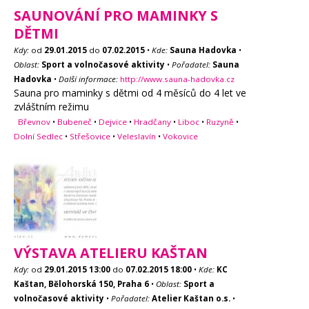
SAUNOVÁNÍ PRO MAMINKY S
DĚTMI
Kdy:
od
29.01.2015
do
07.02.2015
•
Kde:
Sauna Hadovka
•
Oblast:
Sport a volnočasové aktivity
•
Pořadatel:
Sauna
Hadovka
•
Další informace:
http://www.sauna-hadovka.cz
Sauna pro maminky s dětmi od 4 měsíců do 4 let ve
zvláštním režimu
Břevnov
•
Bubeneč
•
Dejvice
•
Hradčany
•
Liboc
•
Ruzyně
•
Dolní Sedlec
•
Střešovice
•
Veleslavín
•
Vokovice
VÝSTAVA ATELIERU KAŠTAN
Kdy:
od
29.01.2015
13:00
do
07.02.2015
18:00
•
Kde:
KC
Kaštan, Bělohorská 150, Praha 6
•
Oblast:
Sport a
volnočasové aktivity
•
Pořadatel:
Atelier Kaštan o.s.
•