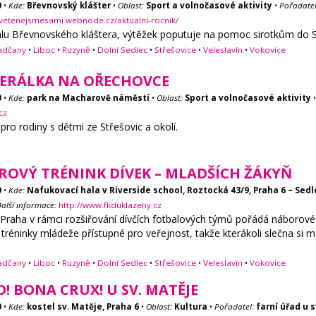
0
•
Kde:
Břevnovský klášter
•
Oblast:
Sport a volnočasové aktivity
•
Pořadatel
svetenejsmesami.webnode.cz/aktualni-rocnik/
álu Břevnovského kláštera, výtěžek poputuje na pomoc sirotkům do Stř
adčany
•
Liboc
•
Ruzyně
•
Dolní Sedlec
•
Střešovice
•
Veleslavín
•
Vokovice
ERÁLKA NA OŘECHOVCE
0
•
Kde:
park na Macharově náměstí
•
Oblast:
Sport a volnočasové aktivity
cz
 pro rodiny s dětmi ze Střešovic a okolí.
OVÝ TRÉNINK DÍVEK – MLADŠÍCH ŽÁKYŇ
0
•
Kde:
Nafukovací hala v Riverside school, Roztocká 43/9, Praha 6 – Sedl
alší informace:
http://www.fkduklazeny.cz
raha v rámci rozšiřování dívčích fotbalových týmů pořádá náborové tr
éninky mládeže přístupné pro veřejnost, takže kterákoli slečna si mů
adčany
•
Liboc
•
Ruzyně
•
Dolní Sedlec
•
Střešovice
•
Veleslavín
•
Vokovice
! BONA CRUX! U SV. MATĚJE
0
•
Kde:
kostel sv. Matěje, Praha 6
•
Oblast:
Kultura
•
Pořadatel:
farní úřad u s