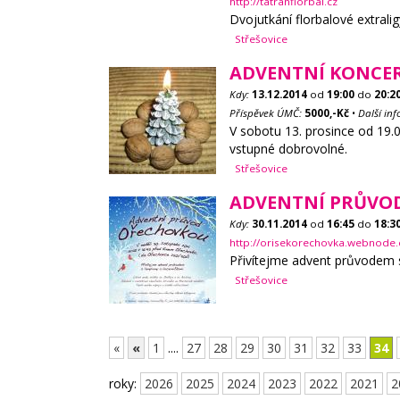
http://tatranflorbal.cz
Dvojutkání florbalové extral
Střešovice
ADVENTNÍ KONCE
Kdy:
13.12.2014
od
19:00
do
20:2
Příspěvek ÚMČ:
5000,-Kč
•
Další in
V sobotu 13. prosince od 19.0
vstupné dobrovolné.
Střešovice
ADVENTNÍ PRŮVO
Kdy:
30.11.2014
od
16:45
do
18:3
http://orisekorechovka.webnode.
Přivítejme advent průvodem s
Střešovice
«
«
1
....
27
28
29
30
31
32
33
34
roky:
2026
2025
2024
2023
2022
2021
2