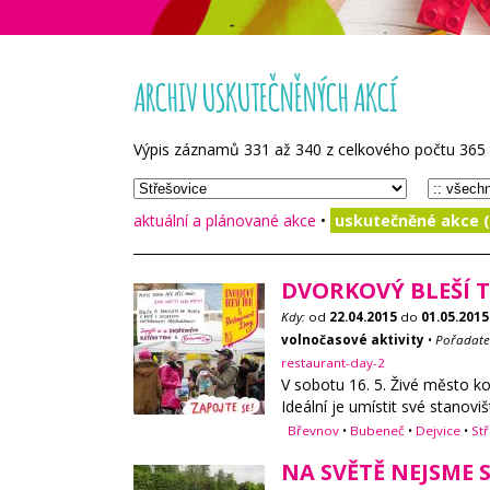
ARCHIV USKUTEČNĚNÝCH AKCÍ
Výpis záznamů
331
až
340
z celkového počtu
365
aktuální a plánované akce
•
uskutečněné akce (
DVORKOVÝ BLEŠÍ T
Kdy:
od
22.04.2015
do
01.05.2015
volnočasové aktivity
•
Pořadate
restaurant-day-2
V sobotu 16. 5. Živé město ko
Ideální je umístit své stanov
Břevnov
•
Bubeneč
•
Dejvice
•
St
NA SVĚTĚ NEJSME S