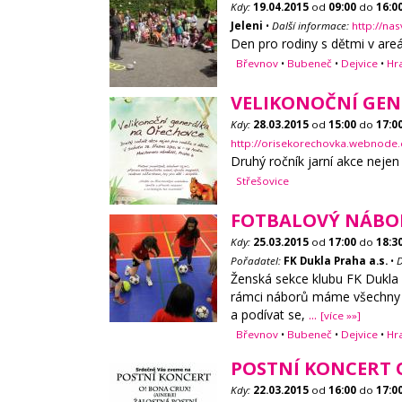
Kdy:
19.04.2015
od
09:00
do
16:0
Jeleni
•
Další informace:
http://na
Den pro rodiny s dětmi v are
Břevnov
•
Bubeneč
•
Dejvice
•
Hr
VELIKONOČNÍ GEN
Kdy:
28.03.2015
od
15:00
do
17:0
http://orisekorechovka.webnode.
Druhý ročník jarní akce nejen
Střešovice
FOTBALOVÝ NÁBOR
Kdy:
25.03.2015
od
17:00
do
18:3
Pořadatel:
FK Dukla Praha a.s.
•
D
Ženská sekce klubu FK Dukla P
rámci náborů máme všechny tr
a podívat se,
...
[více »»]
Břevnov
•
Bubeneč
•
Dejvice
•
Hr
POSTNÍ KONCERT O
Kdy:
22.03.2015
od
16:00
do
17:0