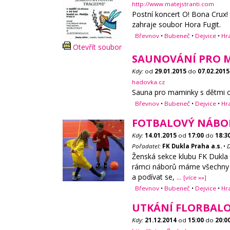
http://www.matejstranti.com
Postní koncert O! Bona Crux! 
zahraje soubor Hora Fugit.
Břevnov
•
Bubeneč
•
Dejvice
•
Hr
Otevřít soubor
SAUNOVÁNÍ PRO M
Kdy:
od
29.01.2015
do
07.02.2015
hadovka.cz
Sauna pro maminky s dětmi od
Břevnov
•
Bubeneč
•
Dejvice
•
Hr
FOTBALOVÝ NÁBOR
Kdy:
14.01.2015
od
17:00
do
18:3
Pořadatel:
FK Dukla Praha a.s.
•
D
Ženská sekce klubu FK Dukla P
rámci náborů máme všechny tr
a podívat se,
...
[více »»]
Břevnov
•
Bubeneč
•
Dejvice
•
Hr
UTKÁNÍ FLORBALO
Kdy:
21.12.2014
od
15:00
do
20:0