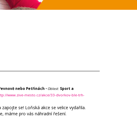
Břevnově nebo Petřinách
•
Oblast:
Sport a
ttp://www.zive-mesto.cz/akce/33-dvorkov-ble-trh-
zapojte se! Loňská akce se velice vydařila.
jde, máme pro vás náhradní řešení.