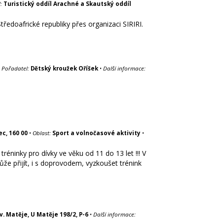
:
Turistický oddíl Arachné a Skautský oddíl
edoafrické republiky přes organizaci SIRIRI.
•
Pořadatel:
Dětský kroužek Oříšek
•
Další informace:
ec, 160 00
•
Oblast:
Sport a volnočasové aktivity
•
éninky pro dívky ve věku od 11 do 13 let !!! V
že přijít, i s doprovodem, vyzkoušet trénink
v. Matěje, U Matěje 198/2, P-6
•
Další informace: