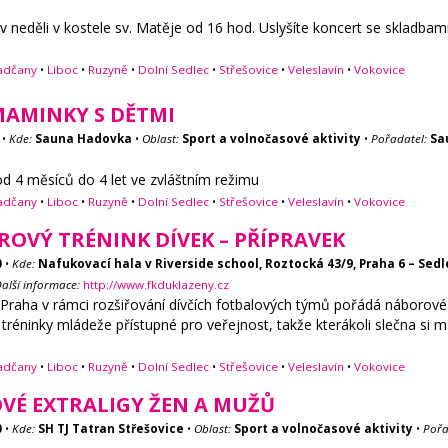
v neděli v kostele sv. Matěje od 16 hod. Uslyšíte koncert se skladba
adčany
•
Liboc
•
Ruzyně
•
Dolní Sedlec
•
Střešovice
•
Veleslavín
•
Vokovice
AMINKY S DĚTMI
•
Kde:
Sauna Hadovka
•
Oblast:
Sport a volnočasové aktivity
•
Pořadatel:
Sa
 4 měsíců do 4 let ve zvláštním režimu
adčany
•
Liboc
•
Ruzyně
•
Dolní Sedlec
•
Střešovice
•
Veleslavín
•
Vokovice
OVÝ TRÉNINK DÍVEK – PŘÍPRAVEK
0
•
Kde:
Nafukovací hala v Riverside school, Roztocká 43/9, Praha 6 – Sedl
alší informace:
http://www.fkduklazeny.cz
raha v rámci rozšiřování dívčích fotbalových týmů pořádá náborové tr
éninky mládeže přístupné pro veřejnost, takže kterákoli slečna si mů
adčany
•
Liboc
•
Ruzyně
•
Dolní Sedlec
•
Střešovice
•
Veleslavín
•
Vokovice
VÉ EXTRALIGY ŽEN A MUŽŮ
0
•
Kde:
SH TJ Tatran Střešovice
•
Oblast:
Sport a volnočasové aktivity
•
Pořa