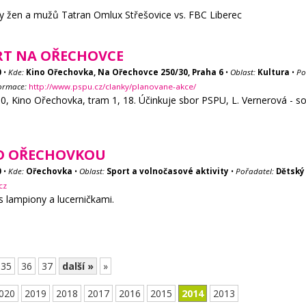
igy žen a mužů Tatran Omlux Střešovice vs. FBC Liberec
RT NA OŘECHOVCE
0
•
Kde:
Kino Ořechovka, Na Ořechovce 250/30, Praha 6
•
Oblast:
Kultura
•
Po
formace:
http://www.pspu.cz/clanky/planovane-akce/
0, Kino Ořechovka, tram 1, 18. Účinkuje sbor PSPU, L. Vernerová - sol
D OŘECHOVKOU
0
•
Kde:
Ořechovka
•
Oblast:
Sport a volnočasové aktivity
•
Pořadatel:
Dětský
cz
 lampiony a lucerničkami.
35
36
37
další »
»
020
2019
2018
2017
2016
2015
2014
2013