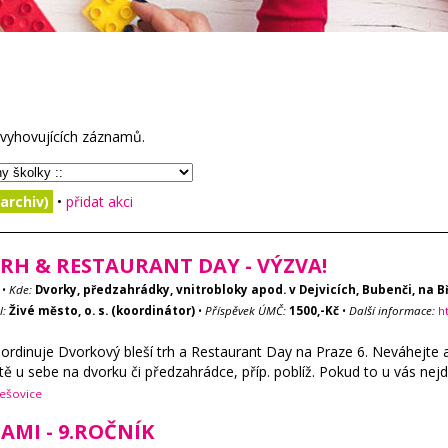
vyhovujících záznamů.
archiv)
•
přidat akci
RH & RESTAURANT DAY - VÝZVA!
•
Kde:
Dvorky, předzahrádky, vnitrobloky apod. v Dejvicích, Bubenči, na 
l:
Živé město, o. s. (koordinátor)
•
Příspěvek ÚMČ:
1500,-Kč
•
Další informace:
h
ordinuje Dvorkový bleší trh a Restaurant Day na Praze 6. Neváhejte a 
iště u sebe na dvorku či předzahrádce, příp. poblíž. Pokud to u vás ne
řešovice
AMI - 9.ROČNÍK