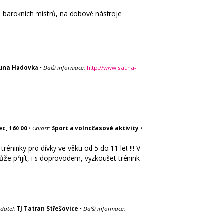
mi barokních mistrů, na dobové nástroje
una Hadovka
•
Další informace:
http://www.sauna-
ec, 160 00
•
Oblast:
Sport a volnočasové aktivity
•
éninky pro dívky ve věku od 5 do 11 let !!! V
že přijít, i s doprovodem, vyzkoušet trénink
datel:
TJ Tatran Střešovice
•
Další informace: