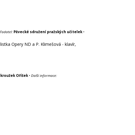
řadatel:
Pěvecké sdružení pražských učitelek
•
istka Opery ND a P. Klimešová - klavír,
 kroužek Oříšek
•
Další informace: