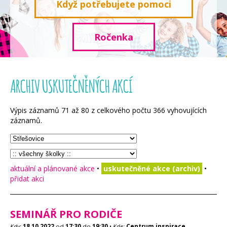
Když potřebujete pomoci
Ročenka
ARCHIV USKUTEČNĚNÝCH AKCÍ
Výpis záznamů
71
až
80
z celkového počtu
366
vyhovujících
záznamů.
aktuální a plánované akce
•
uskutečněné akce (archiv)
•
přidat akci
SEMINÁŘ PRO RODIČE
Kdy:
18.10.2022
od
17:30
do
19:30
•
Kde:
Centrum inspirace