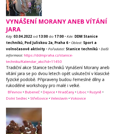
VYNÁŠENÍ MORANY ANEB VÍTÁNÍ
JARA
Kdy:
03.04.2022
od
13:00
do
17:00
•
Kde:
DDM Stanice
techniků, Pod Juliskou 2a, Praha 6
•
Oblast:
Sport a
volnočasové aktivity
•
Pořadatel:
Stanice techniků
•
Další
informace:
https://ddmpraha.cz/stanice-
techniku/Kalendar_akci?id=11450
Tradiční akce Stanice techniků Vynášení Morany aneb
vítání jara se po dvou letech opět uskuteční v klasické
fyzické podobě. Připraveny budou řemeslné dílny a
rukodělné workshopy pro malé i velké.
Břevnov
•
Bubeneč
•
Dejvice
•
Hradčany
•
Liboc
•
Ruzyně
•
Dolní Sedlec
•
Střešovice
•
Veleslavín
•
Vokovice