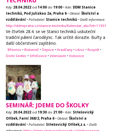
TECHNIKŮ
Kdy:
28.04.2022
od
14:00
do
19:00
•
Kde:
DDM Stanice
techniků, Pod Juliskou 2a, Praha 6
•
Oblast:
Školství a
vzdělávání
•
Pořadatel:
Stanice techniků
•
Další informace:
http://ddmpraha.cz/stanice-techniku/Kalendar_akci?id=11451
Ve čtvrtek 28.4. se ve Stanici techniků uskuteční
tradiční pálení čarodějnic. Tak určitě dorazte. Buřty a
další občerstvení zajištěno.
Břevnov
•
Bubeneč
•
Dejvice
•
Hradčany
•
Liboc
•
Ruzyně
•
Dolní Sedlec
•
Střešovice
•
Veleslavín
•
Vokovice
SEMINÁŘ: JDEME DO ŠKOLKY
Kdy:
20.04.2022
od
19:30
do
21:00
•
Kde:
Střešovický
Oříšek, Farní 368/2, Praha 6
•
Oblast:
Školství a
vzdělávání
•
Pořadatel:
Střešovický Oříšek,z.s.
•
Další
informace:
https://www.stresovickyorisek.cz/jednorazove-