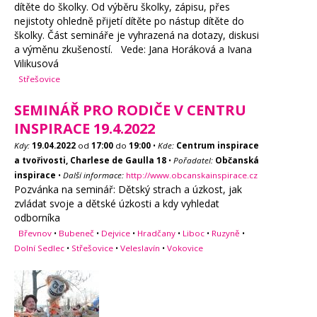
dítěte do školky. Od výběru školky, zápisu, přes
nejistoty ohledně přijetí dítěte po nástup dítěte do
školky. Část semináře je vyhrazená na dotazy, diskusi
a výměnu zkušeností. Vede: Jana Horáková a Ivana
Vilikusová
Střešovice
SEMINÁŘ PRO RODIČE V CENTRU
INSPIRACE 19.4.2022
Kdy:
19.04.2022
od
17:00
do
19:00
•
Kde:
Centrum inspirace
a tvořivosti, Charlese de Gaulla 18
•
Pořadatel:
Občanská
inspirace
•
Další informace:
http://www.obcanskainspirace.cz
Pozvánka na seminář: Dětský strach a úzkost, jak
zvládat svoje a dětské úzkosti a kdy vyhledat
odborníka
Břevnov
•
Bubeneč
•
Dejvice
•
Hradčany
•
Liboc
•
Ruzyně
•
Dolní Sedlec
•
Střešovice
•
Veleslavín
•
Vokovice