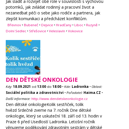
Jak sladit a rozvíjet obě role v souvislosti s výchovou
potomků, jak zvládat rodinný a pracovní život a
nezanedbat péči o sebe jako rodiče a partnera, jak
zlepšit komunikaci a předcházet konfliktům.
Břevnov
•
Bubeneč
•
Dejvice
•
Hradčany
•
Liboc
•
Ruzyně
•
Dolní Sedlec
•
Střešovice
•
Veleslavín
•
Vokovice
DEN DĚTSKÉ ONKOLOGIE
Kdy:
18.09.2021
od
13:00
do
18:00
•
Kde:
Ladronka
•
Oblast:
Sociální politika a zdravotnictvi
•
Pořadatel:
Haima.CZ
•
Další informace:
http://www.dendetskeonkologie.cz
Den dětské onkologieKolik sestřiček, tolik
hvězd Srdečně zveme na 7. ročník Dne dětské
onkologie, který se uskuteční 18. září od 13. hodin v
Praze 6 před Usedlostí Ladronka. Letošní ročník
věnujeme poděkování zdravotním sestrám v dětské