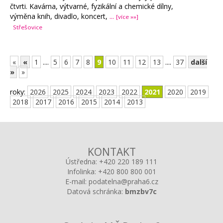
čtvrti. Kavárna, výtvarné, fyzikální a chemické dílny,
výměna knih, divadlo, koncert,
...
[více »»]
Střešovice
«
«
1
....
5
6
7
8
9
10
11
12
13
....
37
další
»
»
roky:
2026
2025
2024
2023
2022
2021
2020
2019
2018
2017
2016
2015
2014
2013
KONTAKT
Ústředna:
+420 220 189 111
Infolinka:
+420 800 800 001
E-mail:
podatelna@praha6.cz
Datová schránka:
bmzbv7c