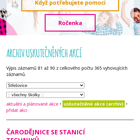
Když potřebujete pomoci
Ročenka
ARCHIV USKUTEČNĚNÝCH AKCÍ
Výpis záznamů
81
až
90
z celkového počtu
365
vyhovujících
záznamů.
aktuální a plánované akce
•
uskutečněné akce (archiv)
•
přidat akci
ČARODĚJNICE SE STANICÍ