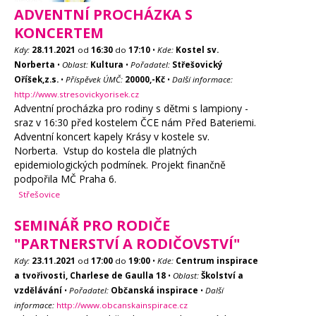
ADVENTNÍ PROCHÁZKA S
KONCERTEM
Kdy:
28.11.2021
od
16:30
do
17:10
•
Kde:
Kostel sv.
Norberta
•
Oblast:
Kultura
•
Pořadatel:
Střešovický
Oříšek,z.s.
•
Příspěvek ÚMČ:
20000,-Kč
•
Další informace:
http://www.stresovickyorisek.cz
Adventní procházka pro rodiny s dětmi s lampiony -
sraz v 16:30 před kostelem ČCE nám Před Bateriemi.
Adventní koncert kapely Krásy v kostele sv.
Norberta. Vstup do kostela dle platných
epidemiologických podmínek. Projekt finančně
podpořila MČ Praha 6.
Střešovice
SEMINÁŘ PRO RODIČE
"PARTNERSTVÍ A RODIČOVSTVÍ"
Kdy:
23.11.2021
od
17:00
do
19:00
•
Kde:
Centrum inspirace
a tvořivosti, Charlese de Gaulla 18
•
Oblast:
Školství a
vzdělávání
•
Pořadatel:
Občanská inspirace
•
Další
informace:
http://www.obcanskainspirace.cz