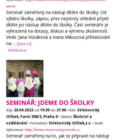
akce/
Seminář zaměřený na nástup dítěte do školky. Od
výběru školky, zápisu, přes nejistoty ohledně přijetí
dítěte po nástup dítěte do školky. Část semináře je
vyhrazená na dotazy, diskusi a výměnu zkušeností.
Vede: Jana Horáková a Ivana Vilikusová přihlašování
na:
...
[více »»]
Střešovice
SEMINÁŘ: JDEME DO ŠKOLKY
Kdy:
20.04.2022
od
19:30
do
21:00
•
Kde:
Střešovický
Oříšek, Farní 368/2, Praha 6
•
Oblast:
Školství a
vzdělávání
•
Pořadatel:
Střešovický Oříšek,z.s.
•
Další
informace:
http://www.stresovickyorisek.cz
Seminář zaměřený na to, jak se připravit na nástup