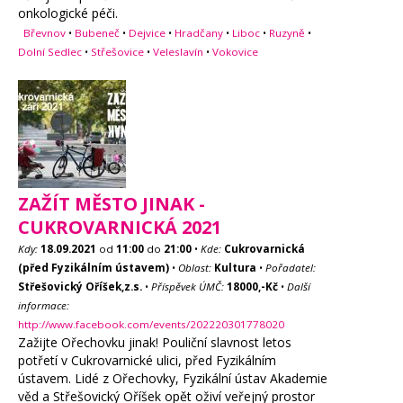
onkologické péči.
Břevnov
•
Bubeneč
•
Dejvice
•
Hradčany
•
Liboc
•
Ruzyně
•
Dolní Sedlec
•
Střešovice
•
Veleslavín
•
Vokovice
ZAŽÍT MĚSTO JINAK -
CUKROVARNICKÁ 2021
Kdy:
18.09.2021
od
11:00
do
21:00
•
Kde:
Cukrovarnická
(před Fyzikálním ústavem)
•
Oblast:
Kultura
•
Pořadatel:
Střešovický Oříšek,z.s.
•
Příspěvek ÚMČ:
18000,-Kč
•
Další
informace:
http://www.facebook.com/events/202220301778020
Zažijte Ořechovku jinak! Pouliční slavnost letos
potřetí v Cukrovarnické ulici, před Fyzikálním
ústavem. Lidé z Ořechovky, Fyzikální ústav Akademie
věd a Střešovický Oříšek opět oživí veřejný prostor