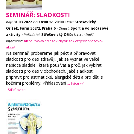
SEMINÁŘ: SLADKOSTI
Kdy:
31.03.2022
od
18:00
do
20:00
•
Kde:
Střešovický
Oříšek, Farní 368/2, Praha 6
•
Oblast:
Sport a volnočasové
aktivity
•
Pořadatel:
Střešovický Oříšek,z.s.
•
Další
informace:
https://www.stresovickyorisek.cz/jednorazove-
akce/
Na semináři probereme jak péct a připravovat
sladkosti pro děti zdravěji. Jak se vyznat ve velké
nabídce sladidel, která používat a proč. Jak vybírat
sladkosti pro děti v obchodech. Jaké sladkosti
připravit pro astmatické, alergické děti a pro děti s
kožními problémy. Přihlašování
...
[více »»]
Střešovice