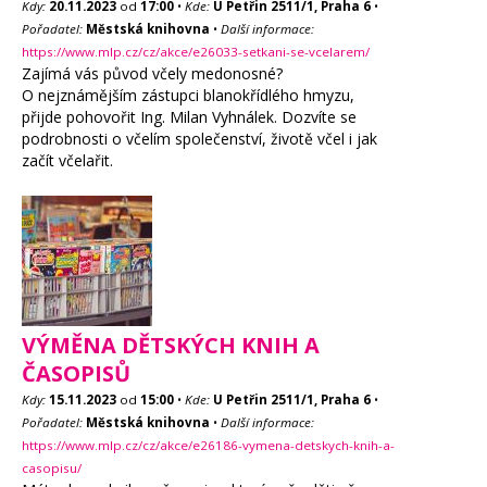
Kdy:
20.11.2023
od
17:00
•
Kde:
U Petřin 2511/1, Praha 6
•
Pořadatel:
Městská knihovna
•
Další informace:
https://www.mlp.cz/cz/akce/e26033-setkani-se-vcelarem/
Zajímá vás původ včely medonosné?
O nejznámějším zástupci blanokřídlého hmyzu,
přijde pohovořit Ing. Milan Vyhnálek. Dozvíte se
podrobnosti o včelím společenství, životě včel i jak
začít včelařit.
VÝMĚNA DĚTSKÝCH KNIH A
ČASOPISŮ
Kdy:
15.11.2023
od
15:00
•
Kde:
U Petřin 2511/1, Praha 6
•
Pořadatel:
Městská knihovna
•
Další informace:
https://www.mlp.cz/cz/akce/e26186-vymena-detskych-knih-a-
casopisu/