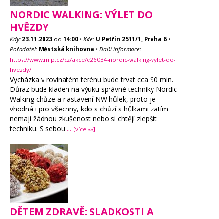
NORDIC WALKING: VÝLET DO
HVĚZDY
Kdy:
23.11.2023
od
14:00
•
Kde:
U Petřin 2511/1, Praha 6
•
Pořadatel:
Městská knihovna
•
Další informace:
https://www.mlp.cz/cz/akce/e26034-nordic-walking-vylet-do-
hvezdy/
Vycházka v rovinatém terénu bude trvat cca 90 min.
Důraz bude kladen na výuku správné techniky Nordic
Walking chůze a nastavení NW hůlek, proto je
vhodná i pro všechny, kdo s chůzí s hůlkami zatím
nemají žádnou zkušenost nebo si chtějí zlepšit
techniku. S sebou
...
[více »»]
DĚTEM ZDRAVĚ: SLADKOSTI A