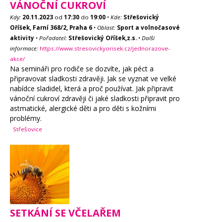
VÁNOČNÍ CUKROVÍ
Kdy:
20.11.2023
od
17:30
do
19:00
•
Kde:
Střešovický
Oříšek, Farní 368/2, Praha 6
•
Oblast:
Sport a volnočasové
aktivity
•
Pořadatel:
Střešovický Oříšek,z.s.
•
Další
informace:
https://www.stresovickyorisek.cz/jednorazove-
akce/
Na semináři pro rodiče se dozvíte, jak péct a
připravovat sladkosti zdravěji. Jak se vyznat ve velké
nabídce sladidel, která a proč používat. Jak připravit
vánoční cukroví zdravěji či jaké sladkosti připravit pro
astmatické, alergické děti a pro děti s kožními
problémy.
Střešovice
SETKÁNÍ SE VČELAŘEM