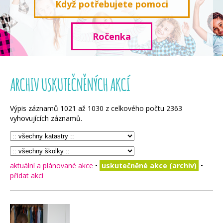
Když potřebujete pomoci
Ročenka
ARCHIV USKUTEČNĚNÝCH AKCÍ
Výpis záznamů
1021
až
1030
z celkového počtu
2363
vyhovujících záznamů.
aktuální a plánované akce
•
uskutečněné akce (archiv)
•
přidat akci