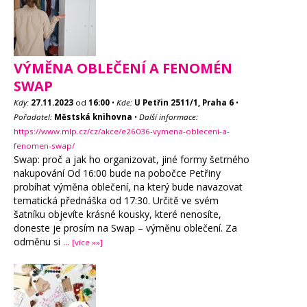
VÝMĚNA OBLEČENÍ A FENOMÉN
SWAP
Kdy:
27.11.2023
od
16:00
•
Kde:
U Petřin 2511/1, Praha 6
•
Pořadatel:
Městská knihovna
•
Další informace:
https://www.mlp.cz/cz/akce/e26036-vymena-obleceni-a-
fenomen-swap/
Swap: proč a jak ho organizovat, jiné formy šetrného
nakupování Od 16:00 bude na pobočce Petřiny
probíhat výměna oblečení, na který bude navazovat
tematická přednáška od 17:30. Určitě ve svém
šatníku objevíte krásné kousky, které nenosíte,
doneste je prosím na Swap – výměnu oblečení. Za
odměnu si
...
[více »»]