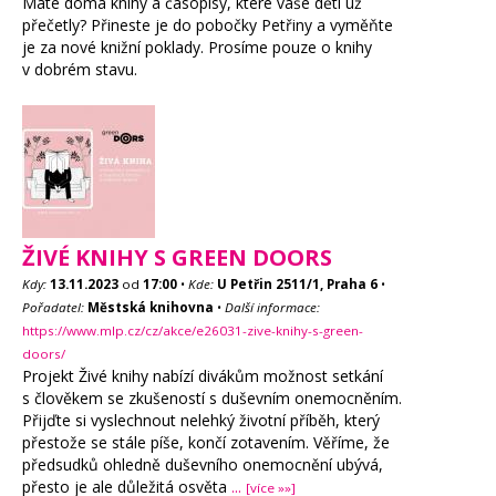
Máte doma knihy a časopisy, které vaše děti už
přečetly? Přineste je do pobočky Petřiny a vyměňte
je za nové knižní poklady. Prosíme pouze o knihy
v dobrém stavu.
ŽIVÉ KNIHY S GREEN DOORS
Kdy:
13.11.2023
od
17:00
•
Kde:
U Petřin 2511/1, Praha 6
•
Pořadatel:
Městská knihovna
•
Další informace:
https://www.mlp.cz/cz/akce/e26031-zive-knihy-s-green-
doors/
Projekt Živé knihy nabízí divákům možnost setkání
s člověkem se zkušeností s duševním onemocněním.
Přijďte si vyslechnout nelehký životní příběh, který
přestože se stále píše, končí zotavením. Věříme, že
předsudků ohledně duševního onemocnění ubývá,
přesto je ale důležitá osvěta
...
[více »»]