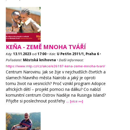
KEŇA - ZEMĚ MNOHA TVÁŘÍ
Kdy:
13.11.2023
od
17:00
•
Kde:
U Petřin 2511/1, Praha 6
•
Pořadatel:
Městská knihovna
•
Další informace:
https://www.mlp.cz/cz/akce/e26187-kena-zeme-mnoha-tvari/
Centrum Narovinu. Jak se žije v nejchudších čtvrtích a
slamech hlavního města Nairobi a jaký je oproti
tomu život na vesnicích? Proč vznikl program Adopce
afrických dětí – projekt pomoci na dálku? Co nabízí
komunitní centrum Ostrov Naděje na Rusinga Island?
Přijďte si poslechnout postřehy
...
[více »»]