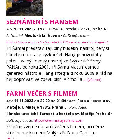
SEZNÁMENÍ S HANGEM
Kdy:
13.11.2023
od
17:00
•
Kde:
U Petřin 2511/1, Praha 6
•
Pořadatel:
Městská knihovna
•
Další informace:
https://www.mlp.cz/cz/akce/e26030-seznameni-s-hangem/
Jiří Šámal představí tajuplný hudební nástroj, terý si
budete moci také vyzkoušet. Hang je novodobý
patentovaný kovový nástroj ze švýcarské firmy
PANArt od roku 2001. Jiří Šámal vlastní osmou
generaci nástroje Hang-Integral z roku 2008 a rád na
něj doprovází ve zpěvu písní v dmoll a
...
[více »»]
FARNÍ VEČER S FILMEM
Kdy:
11.11.2023
od
20:00
do
21:30
•
Kde:
Fara u kostela sv.
Matěje, U Matěje 198/2, Praha 6
•
Pořadatel:
Římskokatolická farnost u kostela sv. Matěje Praha 6
•
Další informace:
http://www.matejstranti.com
Srdečně zveme na farní večer s filmem, při němž
shlédneme komedii Malý svět Dona Camilla.