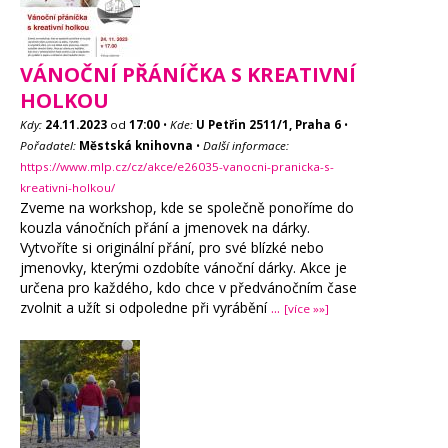
VÁNOČNÍ PŘÁNÍČKA S KREATIVNÍ
HOLKOU
Kdy:
24.11.2023
od
17:00
•
Kde:
U Petřin 2511/1, Praha 6
•
Pořadatel:
Městská knihovna
•
Další informace:
https://www.mlp.cz/cz/akce/e26035-vanocni-pranicka-s-
kreativni-holkou/
Zveme na workshop, kde se společně ponoříme do
kouzla vánočních přání a jmenovek na dárky.
Vytvoříte si originální přání, pro své blízké nebo
jmenovky, kterými ozdobíte vánoční dárky. Akce je
určena pro každého, kdo chce v předvánočním čase
zvolnit a užít si odpoledne při vyrábění
...
[více »»]