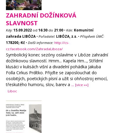
ZAHRADNÍ DOŽÍNKOVÁ
SLAVNOST
Kdy:
15.09.2022
od
16:30
do
21:00
•
Kde:
Komunitní
zahrada LIBÓZA
•
Pořadatel:
LIBÓZA, z.s.
•
Příspěvek ÚMČ:
178200,-Kč
•
Další informace:
http://cs-
cz.facebook.com/ZahradaLiboza/
Symbolický konec sezóny oslavíme v Libóze zahradní
dožínkovou slavností. Hmm... Kapela Hm..., Střídmí
klusáci v kulisách višní a divadelní pohádka Jakuba
Folla Cirkus Prdítko. Přijďte se zaposlouchat do
osobitých, poetických písní a užít si ohňostroj emocí,
třeskutého humoru, slov, barev a
...
[více »»]
Liboc