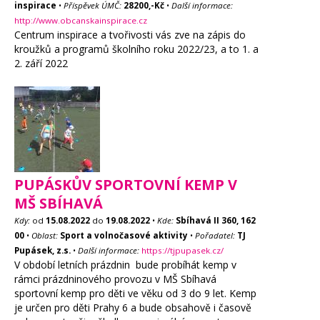
inspirace
•
Příspěvek ÚMČ:
28200,-Kč
•
Další informace:
http://www.obcanskainspirace.cz
Centrum inspirace a tvořivosti vás zve na zápis do
kroužků a programů školního roku 2022/23, a to 1. a
2. září 2022
PUPÁSKŮV SPORTOVNÍ KEMP V
MŠ SBÍHAVÁ
Kdy:
od
15.08.2022
do
19.08.2022
•
Kde:
Sbíhavá II 360, 162
00
•
Oblast:
Sport a volnočasové aktivity
•
Pořadatel:
TJ
Pupásek, z.s.
•
Další informace:
https://tjpupasek.cz/
V období letních prázdnin bude probíhát kemp v
rámci prázdninového provozu v MŠ Sbíhavá
sportovní kemp pro děti ve věku od 3 do 9 let. Kemp
je určen pro děti Prahy 6 a bude obsahově i časově