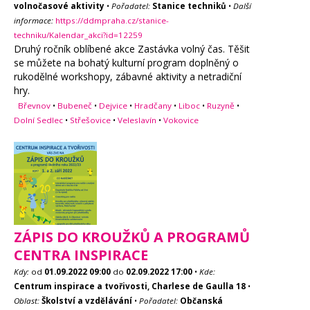
volnočasové aktivity
•
Pořadatel:
Stanice techniků
•
Další
informace:
https://ddmpraha.cz/stanice-
techniku/Kalendar_akci?id=12259
Druhý ročník oblíbené akce Zastávka volný čas. Těšit
se můžete na bohatý kulturní program doplněný o
rukodělné workshopy, zábavné aktivity a netradiční
hry.
Břevnov
•
Bubeneč
•
Dejvice
•
Hradčany
•
Liboc
•
Ruzyně
•
Dolní Sedlec
•
Střešovice
•
Veleslavín
•
Vokovice
ZÁPIS DO KROUŽKŮ A PROGRAMŮ
CENTRA INSPIRACE
Kdy:
od
01.09.2022
09:00
do
02.09.2022
17:00
•
Kde:
Centrum inspirace a tvořivosti, Charlese de Gaulla 18
•
Oblast:
Školství a vzdělávání
•
Pořadatel:
Občanská