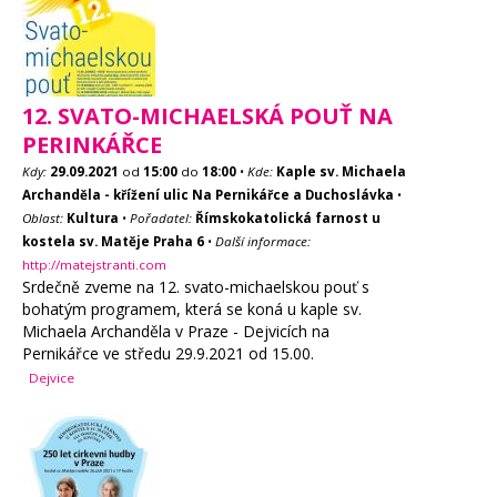
12. SVATO-MICHAELSKÁ POUŤ NA
PERINKÁŘCE
Kdy:
29.09.2021
od
15:00
do
18:00
•
Kde:
Kaple sv. Michaela
Archanděla - křížení ulic Na Pernikářce a Duchoslávka
•
Oblast:
Kultura
•
Pořadatel:
Římskokatolická farnost u
kostela sv. Matěje Praha 6
•
Další informace:
http://matejstranti.com
Srdečně zveme na 12. svato-michaelskou pouť s
bohatým programem, která se koná u kaple sv.
Michaela Archanděla v Praze - Dejvicích na
Pernikářce ve středu 29.9.2021 od 15.00.
Dejvice