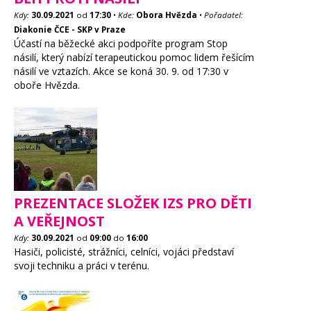
Kdy:
30.09.2021
od
17:30
•
Kde:
Obora Hvězda
•
Pořadatel:
Diakonie ČCE - SKP v Praze
Účastí na běžecké akci podpoříte program Stop
násilí, který nabízí terapeutickou pomoc lidem řešícím
násilí ve vztazích. Akce se koná 30. 9. od 17:30 v
oboře Hvězda.
PREZENTACE SLOŽEK IZS PRO DĚTI
A VEŘEJNOST
Kdy:
30.09.2021
od
09:00
do
16:00
Hasiči, policisté, strážníci, celníci, vojáci představí
svoji techniku a práci v terénu.