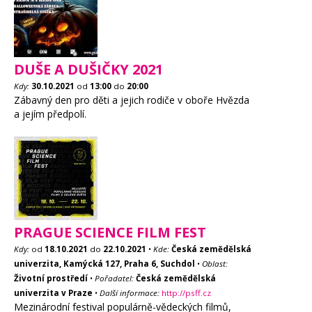
DUŠE A DUŠIČKY 2021
Kdy:
30.10.2021
od
13:00
do
20:00
Zábavný den pro děti a jejich rodiče v oboře Hvězda
a jejím předpolí.
PRAGUE SCIENCE FILM FEST
Kdy:
od
18.10.2021
do
22.10.2021
•
Kde:
Česká zemědělská
univerzita, Kamýcká 127, Praha 6, Suchdol
•
Oblast:
Životní prostředí
•
Pořadatel:
Česká zemědělská
univerzita v Praze
•
Další informace:
http://psff.cz
Mezinárodní festival populárně-vědeckých filmů,