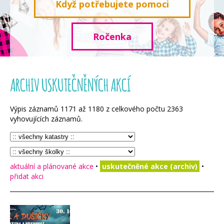
Když potřebujete pomoci
Ročenka
ARCHIV USKUTEČNĚNÝCH AKCÍ
Výpis záznamů
1171
až
1180
z celkového počtu
2363
vyhovujících záznamů.
aktuální a plánované akce
•
uskutečněné akce (archiv)
•
přidat akci