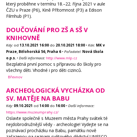
který proběhne v termínu 18.–22. října 2021 v aule
ČZU v Praze (P6), Kině Přítomnost (P3) a Edison
Filmhub (P1).
DOUČOVÁNÍ PRO ZŠ A SŠ V
KNIHOVNĚ
Kdy:
od
13.10.2021
16:00
do
20.10.2021
18:00
•
Kde:
MK v
Praze, Bělohorská 56, Praha 6
•
Pořadatel:
Nová škola
o.p.s.
•
Další informace:
http://www.mlp.cz
Bezplatná první pomoc s přípravou do školy pro
všechny děti. Vhodné i pro děti cizinců.
Břevnov
ARCHEOLOGICKÁ VYCHÁZKA OD
SV. MATĚJE NA BABU
Kdy:
09.10.2021
od
14:00
do
16:00
•
Další informace:
https://www.muzeumprahy.cz/
Oslavte společně s Muzeem města Prahy svátek té
nejdobrodružnější vědy - archeologie! Vydejte se na
poznávací procházku na Babu, památku nově
zařazenou na seznam světového dědictví UNESCO.