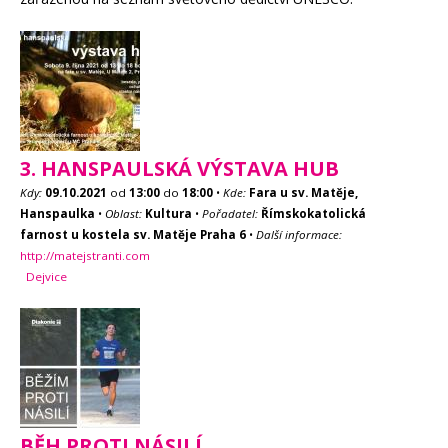
3. HANSPAULSKÁ VÝSTAVA HUB
Kdy:
09.10.2021
od
13:00
do
18:00
•
Kde:
Fara u sv. Matěje,
Hanspaulka
•
Oblast:
Kultura
•
Pořadatel:
Římskokatolická
farnost u kostela sv. Matěje Praha 6
•
Další informace:
http://matejstranti.com
Dejvice
BĚH PROTI NÁSILÍ