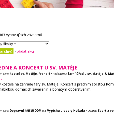
363
vyhovujících záznamů.
archiv)
•
přidat akci
DNE A KONCERT U SV. MATĚJE
0
•
Kde:
kostel sv. Matěje, Praha 6
•
Pořadatel:
farní úřad u sv. Matěje, U Mat
i.com
v kostele na zahradě fary sv. Matěje. Koncert s předním sólistou 
 nabídkou domácích zavařenin a bohatým občerstvením.
0
•
Kde:
Dopravní hřiště DDM na Vypichu u obory Hvězda
•
Oblast:
Sport a vo