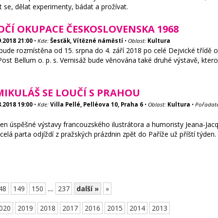
 se, dělat experimenty, bádat a prožívat.
ROČÍ OKUPACE ČESKOSLOVENSKA 1968
9.2018
21:00
•
Kde:
Šesťák, Vítězné náměstí
•
Oblast:
Kultura
bude rozmístěna od 15. srpna do 4. září 2018 po celé Dejvické třídě
 Post Bellum o. p. s. Vernisáž bude věnována také druhé výstavě, kt
 MIKULÁŠ SE LOUČÍ S PRAHOU
8.2018
19:00
•
Kde:
Villa Pellé, Pelléova 10, Praha 6
•
Oblast:
Kultura
•
Pořadate
týden úspěšné výstavy francouzského ilustrátora a humoristy Jeana-Jac
lá parta odjíždí z pražských prázdnin zpět do Paříže už příští týden
48
149
150
....
237
další »
»
020
2019
2018
2017
2016
2015
2014
2013