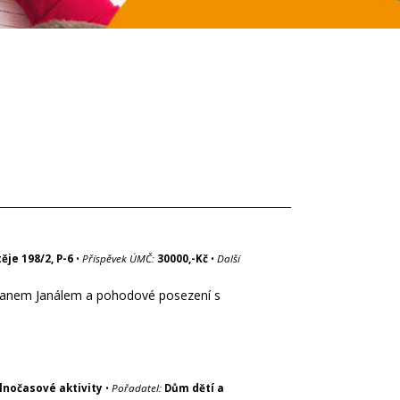
ěje 198/2, P-6
•
Příspěvek ÚMČ:
30000,-Kč
•
Další
Romanem Janálem a pohodové posezení s
lnočasové aktivity
•
Pořadatel:
Dům dětí a