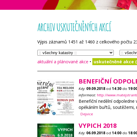
ARCHIV USKUTEČNĚNÝCH AKCÍ
Výpis záznamů
1451
až
1460
z celkového počtu
2
aktuální a plánované akce
•
uskutečněné akce (
BENEFIČNÍ ODPOLE
Kdy:
09.09.2018
od
14:30
do
19:0
informace:
http://www.matejstrant
Benefiční nedělní odpoledne 
opékáním buřtů, soutěžemi,
Dejvice
VYPICH 2018
Kdy:
06.09.2018
od
14:00
do
18:0