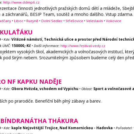
e:
http://www.ddmp6.cz
ezentace činnosti jednotlivých pražských domů dětí a mládeže, Sbejbl
ičů a záchranářů, BESIP Team, soutěž a mnoho dalšího. Vstup zdarma.
adčany
•
Liboc
•
Ruzyně
•
Dolní Sedlec
•
Střešovice
•
Veleslavín
•
Vokovice
A KULAŤÁKU
0
•
Kde:
Vítězné náměstí, Technická ulice a prostor před Národní techni
ek ÚMČ:
150000,-Kč
•
Další informace:
http://www.festival-vedy.cz
ojektem vysokých škol, akademických a volnočasových institucí, který v
ark pod širým nebem. Srozumitelným způsobem budeme celý den před
RO NF KAPKU NADĚJE
0
•
Kde:
Obora Hvězda, vchodem od Vypichu
•
Oblast:
Sport a volnočasové a
ch po prarodiče. Benefiční běh plný zábavy a barev.
RABÍNDRANÁTHA THÁKURA
0
•
Kde:
kaple Nejsvětější Trojice, Nad Komornickou - Hadovka
•
Pořadatel: