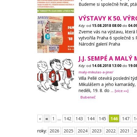
Budeme si společně hrát, ptát
VÝSTAVY K 50. VÝ
Kdy:
od
15.08.2018
08:00
do
04.0
Zveme vás na výstavu, která 
vytvořila Praha 6 společně s
Národní galerií Praha
J.J. SEMPÉ A MALÝ
Kdy:
od
14.08.2018
13:00
do
19.0
maly-mikulas-a-jine/
Villa Pellé otevírá poslední 
Mikulášem a jeho kamarády, ce
neděli, 19. 8. do
...
[více »»]
Bubeneč
«
«
1
....
142
143
144
145
146
147
1
roky:
2026
2025
2024
2023
2022
2021
2