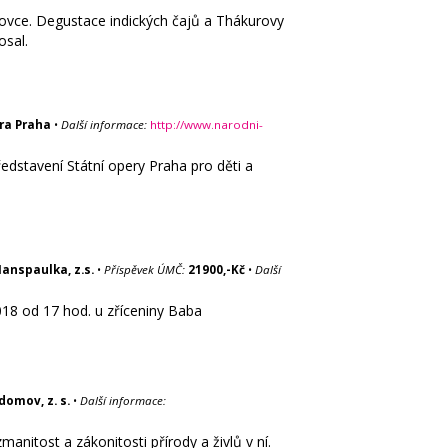
Hadovce. Degustace indických čajů a Thákurovy
osal.
ra Praha
•
Další informace:
http://www.narodni-
edstavení Státní opery Praha pro děti a
anspaulka, z.s.
•
Příspěvek ÚMČ:
21900,-Kč
•
Další
18 od 17 hod. u zříceniny Baba
domov, z. s.
•
Další informace:
itost a zákonitosti přírody a živlů v ní.