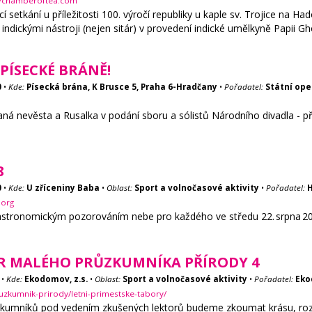
cz/chamberoftea.com
í setkání u příležitosti 100. výročí republiky u kaple sv. Trojice na 
indickými nástroji (nejen sitár) v provedení indické umělkyně Papii Gh
PÍSECKÉ BRÁNĚ!
0
•
Kde:
Písecká brána, K Brusce 5, Praha 6-Hradčany
•
Pořadatel:
Státní ope
ná nevěsta a Rusalka v podání sboru a sólistů Národního divadla - př
8
0
•
Kde:
U zříceniny Baba
•
Oblast:
Sport a volnočasové aktivity
•
Pořadatel:
H
.org
astronomickým pozorováním nebe pro každého ve středu 22. srpna 20
R MALÉHO PRŮZKUMNÍKA PŘÍRODY 4
•
Kde:
Ekodomov, z.s.
•
Oblast:
Sport a volnočasové aktivity
•
Pořadatel:
Eko
zkumnik-prirody/letni-primestske-tabory/
kumníků pod vedením zkušených lektorů budeme zkoumat krásu, rozman