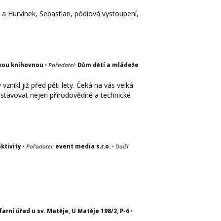
 a Hurvínek, Sebastian, pódiová vystoupení,
ckou knihovnou
•
Pořadatel:
Dům dětí a mládeže
znikl již před pěti lety. Čeká na vás velká
stavovat nejen přírodovědné a technické
ktivity
•
Pořadatel:
event media s.r.o.
•
Další
farní úřad u sv. Matěje, U Matěje 198/2, P-6
•