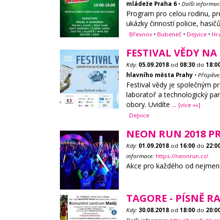
mládeže Praha 6
•
Další informac
Program pro celou rodinu, pr
ukázky činností policie, has
Břevnov
•
Bubeneč
•
Dejvice
•
Hr
FESTIVAL VĚDY N
Kdy:
05.09.2018
od
08:30
do
18:0
hlavního města Prahy
•
Příspěv
Festival vědy je společným pr
laboratoř a technologický p
obory. Uvidíte
...
[více »»]
Dejvice
NEON RUN 2018 P
Kdy:
01.09.2018
od
16:00
do
22:0
informace:
https://neonrun.cz/
Akce pro každého od nejmenší
TAGORE - PÍSNĚ 
Kdy:
30.08.2018
od
18:00
do
20:0