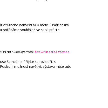
 od Vítězného náměstí až k metru Hradčanská,
erou pořádáme souběžně ve spolupráci s
l:
Porte
•
Další informace:
http://villapelle.cz/sempe-
quse Sempého. Přijďte se rozloučit s
. Poslední možnost navštívit výstavu máte tuto