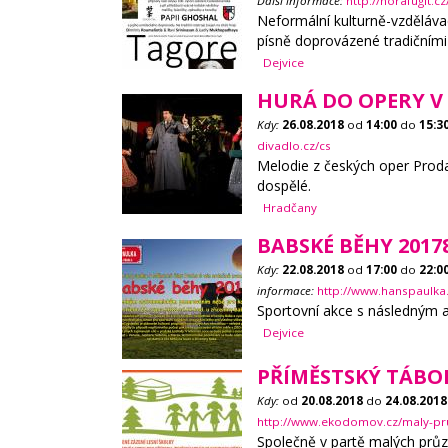
Další informace:
http://horafugit.
Neformální kulturně-vzdělávac
písně doprovázené tradičními 
Dejvice
HURÁ DO OPERY V 
Kdy:
26.08.2018
od
14:00
do
15:3
divadlo.cz/cs
Melodie z českých oper Proda
dospělé.
Hradčany
BABSKÉ BĚHY 2017
Kdy:
22.08.2018
od
17:00
do
22:0
informace:
http://www.hanspaulka
Sportovní akce s následným 
Dejvice
PŘÍMĚSTSKÝ TÁBO
Kdy:
od
20.08.2018
do
24.08.2018
http://www.ekodomov.cz/maly-pru
Společně v partě malých průz