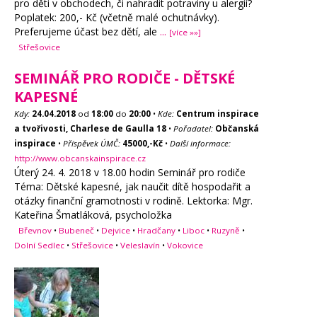
pro děti v obchodech, či nahradit potraviny u alergií?
Poplatek: 200,- Kč (včetně malé ochutnávky).
Preferujeme účast bez dětí, ale
...
[více »»]
Střešovice
SEMINÁŘ PRO RODIČE - DĚTSKÉ
KAPESNÉ
Kdy:
24.04.2018
od
18:00
do
20:00
•
Kde:
Centrum inspirace
a tvořivosti, Charlese de Gaulla 18
•
Pořadatel:
Občanská
inspirace
•
Příspěvek ÚMČ:
45000,-Kč
•
Další informace:
http://www.obcanskainspirace.cz
Úterý 24. 4. 2018 v 18.00 hodin Seminář pro rodiče
Téma: Dětské kapesné, jak naučit dítě hospodařit a
otázky finanční gramotnosti v rodině. Lektorka: Mgr.
Kateřina Šmatláková, psycholožka
Břevnov
•
Bubeneč
•
Dejvice
•
Hradčany
•
Liboc
•
Ruzyně
•
Dolní Sedlec
•
Střešovice
•
Veleslavín
•
Vokovice