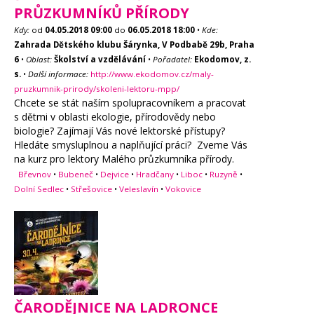
PRŮZKUMNÍKŮ PŘÍRODY
Kdy:
od
04.05.2018
09:00
do
06.05.2018
18:00
•
Kde:
Zahrada Dětského klubu Šárynka, V Podbabě 29b, Praha
6
•
Oblast:
Školství a vzdělávání
•
Pořadatel:
Ekodomov, z.
s.
•
Další informace:
http://www.ekodomov.cz/maly-
pruzkumnik-prirody/skoleni-lektoru-mpp/
Chcete se stát naším spolupracovníkem a pracovat
s dětmi v oblasti ekologie, přírodovědy nebo
biologie? Zajímají Vás nové lektorské přístupy?
Hledáte smysluplnou a naplňující práci? Zveme Vás
na kurz pro lektory Malého průzkumníka přírody.
Břevnov
•
Bubeneč
•
Dejvice
•
Hradčany
•
Liboc
•
Ruzyně
•
Dolní Sedlec
•
Střešovice
•
Veleslavín
•
Vokovice
ČARODĚJNICE NA LADRONCE