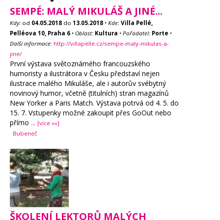
SEMPÉ: MALÝ MIKULÁŠ A JINÉ...
Kdy:
od
04.05.2018
do
13.05.2018
•
Kde:
Villa Pellé,
Pelléova 10, Praha 6
•
Oblast:
Kultura
•
Pořadatel:
Porte
•
Další informace:
http://villapelle.cz/sempe-maly-mikulas-a-
jine/
První výstava světoznámého francouzského
humoristy a ilustrátora v Česku představí nejen
ilustrace malého Mikuláše, ale i autorův svébytný
novinový humor, včetně (titulních) stran magazínů
New Yorker a Paris Match. Výstava potrvá od 4. 5. do
15. 7. Vstupenky možné zakoupit přes GoOut nebo
přímo
...
[více »»]
Bubeneč
ŠKOLENÍ LEKTORŮ MALÝCH