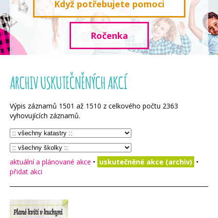
Když potřebujete pomoci
Ročenka
ARCHIV USKUTEČNĚNÝCH AKCÍ
Výpis záznamů
1501
až
1510
z celkového počtu
2363
vyhovujících záznamů.
aktuální a plánované akce
•
uskutečněné akce (archiv)
•
přidat akci