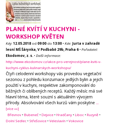
PLANÉ KVÍTÍ V KUCHYNI -
WORKSHOP KVĚTEN
Kdy:
12.05.2018
od
09:00
do
13:00
•
Kde:
Jurta v zahradě
lesní MŠ Šárynka, V Podbabě 29b, Praha 6
•
Pořadatel:
Ekodomov, z. s.
•
Další informace:
http://www.ekodomov.cz/akce-pro-verejnost/plane-kviti-v-
kuchyni-cyklus-kulinarskych-workshopu/
Čtyři celodenní workshopy vás provedou vegetační
sezonou z pohledu konzumace jedlých bylin a jejich
použití v kuchyni, respektive zakomponování do
běžných či oblíbených receptů. Každý měsíc má své
hlavní téma, které souzní s aktuálním vývojem
přírody. Absolvování všech kurzů vám poskytne
...
[více »»]
Břevnov
•
Bubeneč
•
Dejvice
•
Hradčany
•
Liboc
•
Ruzyně
•
Dolní Sedlec
•
Střešovice
•
Veleslavín
•
Vokovice