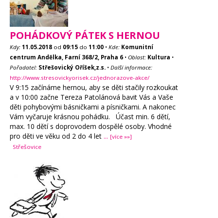
POHÁDKOVÝ PÁTEK S HERNOU
Kdy:
11.05.2018
od
09:15
do
11:00
•
Kde:
Komunitní
centrum Andělka, Farní 368/2, Praha 6
•
Oblast:
Kultura
•
Pořadatel:
Střešovický Oříšek,z.s.
•
Další informace:
http://www.stresovickyorisek.cz/jednorazove-akce/
V 9:15 začínáme hernou, aby se děti stačily rozkoukat
a v 10:00 začne Tereza Patolánová bavit Vás a Vaše
děti pohybovými básničkami a písničkami. A nakonec
Vám vyčaruje krásnou pohádku. Účast min. 6 dětí,
max. 10 dětí s doprovodem dospělé osoby. Vhodné
pro děti ve věku od 2 do 4 let
...
[více »»]
Střešovice