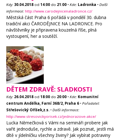
Kdy:
30.04.2018
od
14:00
do
21:00
•
Kde:
Ladronka
•
Další
informace:
http://www.carodejnicenaladronce.cz/
Městská část Praha 6 pořádá v pondělí 30. dubna
tradiční akci ČARODĚJNICE NA LADRONCE. Pro
návštěvníky je připravena kouzelná říše, plná
vystoupení, her a soutěží.
DĚTEM ZDRAVĚ: SLADKOSTI
Kdy:
26.04.2018
od
18:00
do
20:00
•
Kde:
Komunitní
centrum Andělka, Farní 368/2, Praha 6
•
Pořadatel:
Střešovický Oříšek,z.s.
•
Další informace:
http://www.stresovickyorisek.cz/jednorazove-akce/
Lucka Němečková s Vámi na semináři probere jak
vařit jednoduše, rychle a zdravě. Jak poznat, jestli má
dítě v jídelníčku všechny živiny? Jak vybírat potraviny