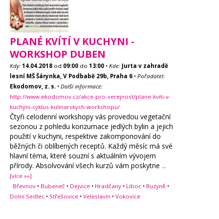
PLANÉ KVÍTÍ V KUCHYNI -
WORKSHOP DUBEN
Kdy:
14.04.2018
od
09:00
do
13:00
•
Kde:
Jurta v zahradě
lesní MŠ Šárynka, V Podbabě 29b, Praha 6
•
Pořadatel:
Ekodomov, z. s.
•
Další informace:
http://www.ekodomov.cz/akce-pro-verejnost/plane-kviti-v-
kuchyni-cyklus-kulinarskych-workshopu/
Čtyři celodenní workshopy vás provedou vegetační
sezonou z pohledu konzumace jedlých bylin a jejich
použití v kuchyni, respektive zakomponování do
běžných či oblíbených receptů. Každý měsíc má své
hlavní téma, které souzní s aktuálním vývojem
přírody. Absolvování všech kurzů vám poskytne
...
[více »»]
Břevnov
•
Bubeneč
•
Dejvice
•
Hradčany
•
Liboc
•
Ruzyně
•
Dolní Sedlec
•
Střešovice
•
Veleslavín
•
Vokovice