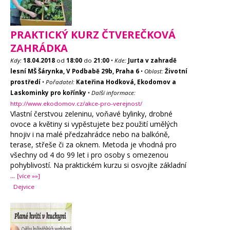
PRAKTICKÝ KURZ ČTVEREČKOVÁ
ZAHRÁDKA
Kdy:
18.04.2018
od
18:00
do
21:00
•
Kde:
Jurta v zahradě
lesní MŠ Šárynka, V Podbabě 29b, Praha 6
•
Oblast:
Životní
prostředí
•
Pořadatel:
Kateřina Hodková, Ekodomov a
Laskominky pro kořínky
•
Další informace:
http://www.ekodomov.cz/akce-pro-verejnost/
Vlastní čerstvou zeleninu, voňavé bylinky, drobné
ovoce a květiny si vypěstujete bez použití umělých
hnojiv i na malé předzahrádce nebo na balkóně,
terase, střeše či za oknem. Metoda je vhodná pro
všechny od 4 do 99 let i pro osoby s omezenou
pohyblivostí. Na praktickém kurzu si osvojíte základní
...
[více »»]
Dejvice