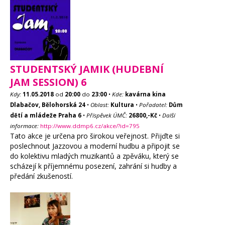
STUDENTSKÝ JAMIK (HUDEBNÍ
JAM SESSION) 6
Kdy:
11.05.2018
od
20:00
do
23:00
•
Kde:
kavárna kina
Dlabačov, Bělohorská 24
•
Oblast:
Kultura
•
Pořadatel:
Dům
dětí a mládeže Praha 6
•
Příspěvek ÚMČ:
26800,-Kč
•
Další
informace:
http://www.ddmp6.cz/akce/?id=795
Tato akce je určena pro širokou veřejnost. Přijďte si
poslechnout Jazzovou a moderní hudbu a připojit se
do kolektivu mladých muzikantů a zpěváku, který se
scházejí k příjemnému posezení, zahrání si hudby a
předání zkušeností.