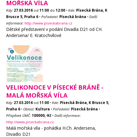
MOŘSKÁ VÍLA
Kdy:
27.03.2016
od
11:00
do
12:00
•
Kde:
Písecká Brána, K
Brusce 5, Praha 6
•
Pořadatel:
Písecká brána
•
Další
informace:
http://www.piseckabrana.cz
Dětské představení v podání Divadla D21 od CH.
Andersena/ E. Kratochvílové
VELIKONOCE V PÍSECKÉ BRÁNĚ -
MALÁ MOŘSKÁ VÍLA
Kdy:
27.03.2016
od
11:00
•
Kde:
Písecká Brána, K Brusce 5,
Praha 6
•
Oblast:
Kultura
•
Pořadatel:
Písecká brána
•
Příspěvek ÚMČ:
100000,-Kč
•
Další informace:
http://www.piseckabrana.cz
Malá mořská víla - pohádka H.Ch. Andersena,
Divadlo D21