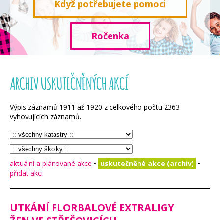
Když potřebujete pomoci
Ročenka
ARCHIV USKUTEČNĚNÝCH AKCÍ
Výpis záznamů
1911
až
1920
z celkového počtu
2363
vyhovujících záznamů.
aktuální a plánované akce
•
uskutečněné akce (archiv)
•
přidat akci
UTKÁNÍ FLORBALOVÉ EXTRALIGY