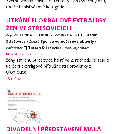
Zveme vás na další akci, tentokrát pro všechny děti,
rodiče i další věkové kategorie.
UTKÁNÍ FLORBALOVÉ EXTRALIGY
ŽEN VE STŘEŠOVICÍCH
Kdy:
27.03.2016
od
19:30
do
22:00
•
Kde:
SH TJ Tatran
Střešovice
•
Oblast:
Sport a volnočasové aktivity
•
Pořadatel:
TJ Tatran Střešovice
•
Další informace:
http://tatranflorbal.cz
ženy Tatranu Střešovice hostí ve 2. rozhodující sérii o
udržení extraligové příslušnosti florbalistky z
Olomouce
Střešovice
DIVADELNÍ PŘEDSTAVENÍ MALÁ