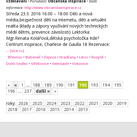
vzdělávání
•
Pořadatel:
Občanská inspirace
•
Další
informace:
http://www.obcanskainspirace.cz
Středa 23.3. 2016 16.00 – 18.00 Děti a nová
média,bezpečnost dětí na internetu, děti a virtuální
realita (klady a zápory využívání nových technických
médií dětmi, prevence závislosti) Lektorka:
Mgr.Renata Kolářová,dětská psycholožka Kde?
Centrum inspirace, Charlese de Gaulla 18 Rezervace:
...
[více »»]
Břevnov
•
Bubeneč
•
Dejvice
•
Hradčany
•
Liboc
•
Ruzyně
•
Dolní Sedlec
•
Střešovice
•
Veleslavín
•
Vokovice
«
«
1
....
188
189
190
191
192
193
194
195
196
....
237
další »
»
roky:
2026
2025
2024
2023
2022
2021
2020
2019
2018
2017
2016
2015
2014
2013