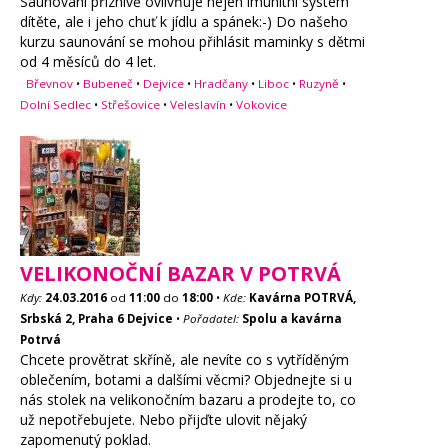
Saunování příznivě ovlivňuje nejen imunitní systém
dítěte, ale i jeho chuť k jídlu a spánek:-) Do našeho
kurzu saunování se mohou přihlásit maminky s dětmi
od 4 měsíců do 4 let.
Břevnov
•
Bubeneč
•
Dejvice
•
Hradčany
•
Liboc
•
Ruzyně
•
Dolní Sedlec
•
Střešovice
•
Veleslavín
•
Vokovice
VELIKONOČNÍ BAZAR V POTRVÁ
Kdy:
24.03.2016
od
11:00
do
18:00
•
Kde:
Kavárna POTRVÁ,
Srbská 2, Praha 6 Dejvice
•
Pořadatel:
Spolu a kavárna
Potrvá
Chcete provětrat skříně, ale nevíte co s vytříděným
oblečením, botami a dalšími věcmi? Objednejte si u
nás stolek na velikonočním bazaru a prodejte to, co
už nepotřebujete. Nebo přijďte ulovit nějaký
zapomenutý poklad.