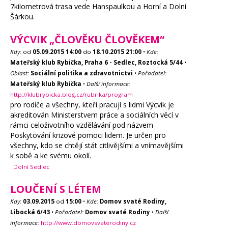
7kilometrová trasa vede Hanspaulkou a Horní a Dolní
Šárkou.
VÝCVIK „ČLOVĚKU ČLOVĚKEM“
Kdy:
od
05.09.2015
14:00
do
18.10.2015
21:00
•
Kde:
Mateřský klub Rybička, Praha 6 - Sedlec, Roztocká 5/44
•
Oblast:
Sociální politika a zdravotnictvi
•
Pořadatel:
Mateřský klub Rybička
•
Další informace:
http://klubrybicka.blog.cz/rubrika/program
pro rodiče a všechny, kteří pracují s lidmi Výcvik je
akreditován Ministerstvem práce a sociálních věcí v
rámci celoživotního vzdělávání pod názvem
Poskytování krizové pomoci lidem. Je určen pro
všechny, kdo se chtějí stát citlivějšími a vnímavějšími
k sobě a ke svému okolí.
Dolní Sedlec
LOUČENÍ S LÉTEM
Kdy:
03.09.2015
od
15:00
•
Kde:
Domov svaté Rodiny,
Libocká 6/43
•
Pořadatel:
Domov svaté Rodiny
•
Další
informace:
http://www.domovsvaterodiny.cz