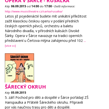
OPERA V ŠÁRCE - RUSALKA
Kdy:
06.09.2015
od
14:00
do
17:00
•
Další informace:
http://www.musictheatre.cz/sarka/rusalka/
Letos již pojedenácté budete mít unikátní příležitost
zažít klasickou českou operu v podání předních
českých operních pěvců, orchestru a baletu
Národního divadla, v přírodních kulisách Divoké
Šárky. Opera v Šárce navazuje na tradici operních
představení u Čertova mlýna zahájenou před 102
...
[více »»]
ŠÁRECKÝ OKRUH
Kdy:
05.09.2015
5. září Pochod pro děti a dospělé v Šárce pořádají ZŠ
Hanspaulka a Přátelé Šáreckého okruhu. Připravili
por vás naučnou trasu pro děti a dospělé.