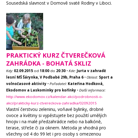
Sousedská slavnost v Domově svaté Rodiny v Liboci.
PRAKTICKÝ KURZ ČTVEREČKOVÁ
ZAHRÁDKA - BOHATÁ SKLIZ
Kdy:
02.09.2015
od
18:00
do
20:30
•
Kde:
Jurta v zahradě
lesní MŠ Šárynka, V Podbabě 29b, Praha 6
•
Oblast:
Sport a
volnočasové aktivity
•
Pořadatel:
Kateřina Hodková,
Ekodomov a Laskominky pro kořínky
•
Další informace:
http://www.ekodomov.cz/kalendar-akci/podrobnosti-o-
akci/prakticky-kurz-ctvereckova-zahradka/02092015
Vlastní čerstvou zeleninu, voňavé bylinky, drobné
ovoce a květiny si vypěstujete bez použití umělých
hnojiv i na malé předzahrádce nebo na balkóně,
terase, střeše či za oknem. Metoda je vhodná pro
všechny od 4 do 99 let i pro osoby s omezenou