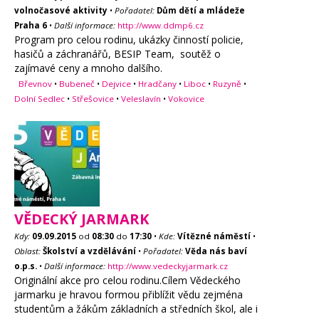
volnočasové aktivity
•
Pořadatel:
Dům dětí a mládeže
Praha 6
•
Další informace:
http://www.ddmp6.cz
Program pro celou rodinu, ukázky činností policie,
hasičů a záchranářů, BESIP Team, soutěž o
zajímavé ceny a mnoho dalšího.
Břevnov
•
Bubeneč
•
Dejvice
•
Hradčany
•
Liboc
•
Ruzyně
•
Dolní Sedlec
•
Střešovice
•
Veleslavín
•
Vokovice
VĚDECKÝ JARMARK
Kdy:
09.09.2015
od
08:30
do
17:30
•
Kde:
Vítězné náměstí
•
Oblast:
Školství a vzdělávání
•
Pořadatel:
Věda nás baví
o.p.s.
•
Další informace:
http://www.vedeckyjarmark.cz
Originální akce pro celou rodinu.Cílem Vědeckého
jarmarku je hravou formou přiblížit vědu zejména
studentům a žákům základních a středních škol, ale i