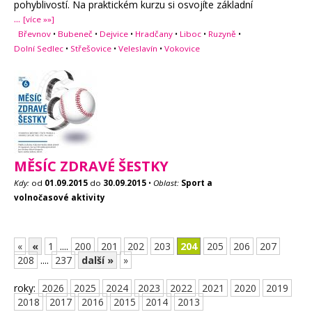
pohyblivostí. Na praktickém kurzu si osvojíte základní
...
[více »»]
Břevnov
•
Bubeneč
•
Dejvice
•
Hradčany
•
Liboc
•
Ruzyně
•
Dolní Sedlec
•
Střešovice
•
Veleslavín
•
Vokovice
MĚSÍC ZDRAVÉ ŠESTKY
Kdy:
od
01.09.2015
do
30.09.2015
•
Oblast:
Sport a
volnočasové aktivity
«
«
1
....
200
201
202
203
204
205
206
207
208
....
237
další »
»
roky:
2026
2025
2024
2023
2022
2021
2020
2019
2018
2017
2016
2015
2014
2013