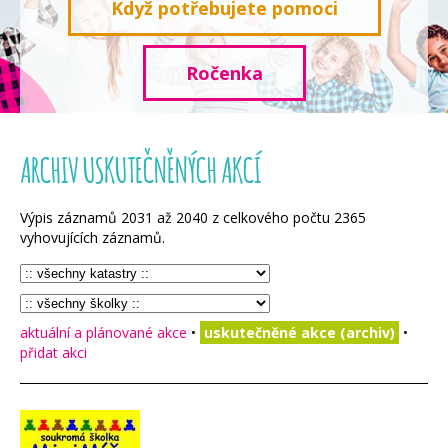
Když potřebujete pomoci
Ročenka
ARCHIV USKUTEČNĚNÝCH AKCÍ
Výpis záznamů
2031
až
2040
z celkového počtu
2365
vyhovujících záznamů.
aktuální a plánované akce
•
uskutečněné akce (archiv)
•
přidat akci