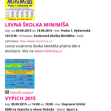
LEVNÁ ŠKOLKA MINIMÍŠA
Kdy:
od
09.09.2015
do
18.09.2015
•
Kde:
Praha 1, Hybernská
1613/38
•
Pořadatel:
Soukromá školka MiniMíša
•
Další
informace:
http://www.minimisa.cz
Levná soukromá školka MiniMíša přijímá děti k
docházce. Více na
www.minimisa.cz
Otevřít soubor
VYPICH 2015
Kdy:
09.09.2015
od
14:00
do
18:00
•
Kde:
Dopravní hřiště
DDM na Vypichu u obory Hvězda
•
Oblast:
Sport a