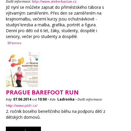
Další informace:
http://www.atelierkastan.cz
Již nyní se můžete zapsat do příměstského tábora s
výtvarným zaměřením. Přes den se zaměřením na
krajinomalbu, večerní kurzy jsou ochutnávkové -
studijní kresba a malba, grafika, portrét a figura.
Denní pro děti od 6 let, žáky, studenty, dospělé i
seniory, večer pro studenty a dospělé.
Břevnov
PRAGUE BAREFOOT RUN
Kdy:
07.06.2014
od
10:00
•
Kde:
Ladronka
•
Další informace:
http://www.pbfr.cz/
2. ročník bosého benefičního běhu na podporu dětí z
dětských domovů.