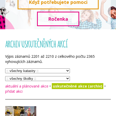
Když potřebujete pomoci
Ročenka
ARCHIV USKUTEČNĚNÝCH AKCÍ
Výpis záznamů
2201
až
2210
z celkového počtu
2365
vyhovujících záznamů.
aktuální a plánované akce
•
uskutečněné akce (archiv)
•
přidat akci