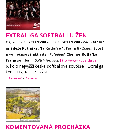
EXTRALIGA SOFTBALLU ŽEN
Kdy:
od
07.06.2014
12:00
do
08.06.2014
17:00
•
Kde:
Stadion
mládeže Kotlářka, Na Kotlářce 1, Praha 6
•
Oblast:
Sport
a volnočasové aktivity
•
Pořadatel:
Chemie-Kotlářka
Praha softball
•
Další informace:
http://www.kotlajda.cz
6. kolo nejvyšší české softballové soutěže - Extraliga
žen. KDY, KDE, S KÝM.
Bubeneč
•
Dejvice
KOMENTOVANÁ PROCHÁZKA