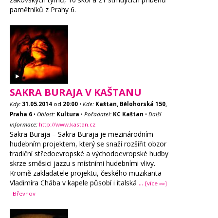
pamětníků z Prahy 6.
SAKRA BURAJA V KAŠTANU
Kdy:
31.05.2014
od
20:00
•
Kde:
Kaštan, Bělohorská 150,
Praha 6
•
Oblast:
Kultura
•
Pořadatel:
KC Kaštan
•
Další
informace:
http://www.kastan.cz
Sakra Buraja – Sakra Buraja je mezinárodním
hudebním projektem, který se snaží rozšířit obzor
tradiční středoevropské a východoevropské hudby
skrze směsici jazzu s místními hudebními vlivy.
Kromě zakladatele projektu, českého muzikanta
Vladimíra Chába v kapele působí i italská
...
[více »»]
Břevnov