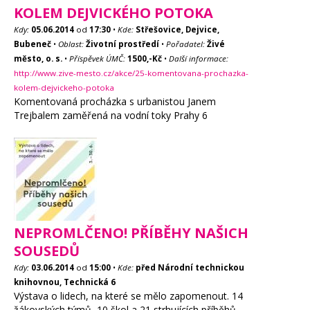
KOLEM DEJVICKÉHO POTOKA
Kdy:
05.06.2014
od
17:30
•
Kde:
Střešovice, Dejvice,
Bubeneč
•
Oblast:
Životní prostředí
•
Pořadatel:
Živé
město, o. s.
•
Příspěvek ÚMČ:
1500,-Kč
•
Další informace:
http://www.zive-mesto.cz/akce/25-komentovana-prochazka-
kolem-dejvickeho-potoka
Komentovaná procházka s urbanistou Janem
Trejbalem zaměřená na vodní toky Prahy 6
NEPROMLČENO! PŘÍBĚHY NAŠICH
SOUSEDŮ
Kdy:
03.06.2014
od
15:00
•
Kde:
před Národní technickou
knihovnou, Technická 6
Výstava o lidech, na které se mělo zapomenout. 14
žákovských týmů, 10 škol a 21 strhujících příběhů