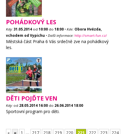
POHÁDKOVÝ LES
Kdy:
31.05.2014
od
10:00
do
18:00
•
Kde:
Obora Hvězda,
vchodem od Vypichu
•
Další informace:
http://smart-fun.cz/
Městská část Praha 6 Vás srdečně zve na pohádkový
les.
DĚTI POJĎTE VEN
Kdy:
od
28.05.2014
16:00
do
26.06.2014
18:00
Sportovní program pro děti.
«
«
1
....
217
218
219
220
221
222
223
224