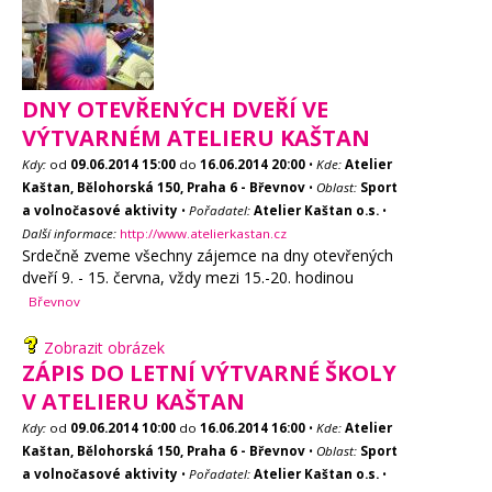
DNY OTEVŘENÝCH DVEŘÍ VE
VÝTVARNÉM ATELIERU KAŠTAN
Kdy:
od
09.06.2014
15:00
do
16.06.2014
20:00
•
Kde:
Atelier
Kaštan, Bělohorská 150, Praha 6 - Břevnov
•
Oblast:
Sport
a volnočasové aktivity
•
Pořadatel:
Atelier Kaštan o.s.
•
Další informace:
http://www.atelierkastan.cz
Srdečně zveme všechny zájemce na dny otevřených
dveří 9. - 15. června, vždy mezi 15.-20. hodinou
Břevnov
Zobrazit obrázek
ZÁPIS DO LETNÍ VÝTVARNÉ ŠKOLY
V ATELIERU KAŠTAN
Kdy:
od
09.06.2014
10:00
do
16.06.2014
16:00
•
Kde:
Atelier
Kaštan, Bělohorská 150, Praha 6 - Břevnov
•
Oblast:
Sport
a volnočasové aktivity
•
Pořadatel:
Atelier Kaštan o.s.
•