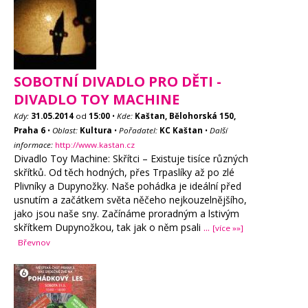
SOBOTNÍ DIVADLO PRO DĚTI -
DIVADLO TOY MACHINE
Kdy:
31.05.2014
od
15:00
•
Kde:
Kaštan, Bělohorská 150,
Praha 6
•
Oblast:
Kultura
•
Pořadatel:
KC Kaštan
•
Další
informace:
http://www.kastan.cz
Divadlo Toy Machine: Skřítci – Existuje tisíce různých
skřítků. Od těch hodných, přes Trpaslíky až po zlé
Plivníky a Dupynožky. Naše pohádka je ideální před
usnutím a začátkem světa něčeho nejkouzelnějšího,
jako jsou naše sny. Začínáme proradným a lstivým
skřítkem Dupynožkou, tak jak o něm psali
...
[více »»]
Břevnov