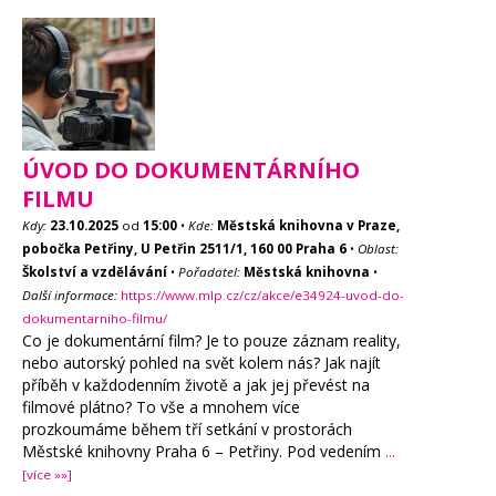
ÚVOD DO DOKUMENTÁRNÍHO
FILMU
Kdy:
23.10.2025
od
15:00
•
Kde:
Městská knihovna v Praze,
pobočka Petřiny, U Petřin 2511/1, 160 00 Praha 6
•
Oblast:
Školství a vzdělávání
•
Pořadatel:
Městská knihovna
•
Další informace:
https://www.mlp.cz/cz/akce/e34924-uvod-do-
dokumentarniho-filmu/
Co je dokumentární film? Je to pouze záznam reality,
nebo autorský pohled na svět kolem nás? Jak najít
příběh v každodenním životě a jak jej převést na
filmové plátno? To vše a mnohem více
prozkoumáme během tří setkání v prostorách
Městské knihovny Praha 6 – Petřiny. Pod vedením
...
[více »»]