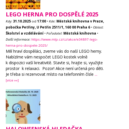
LEGO HERNA PRO DOSPĚLÉ 2025
Kdy:
31.10.2025
od
17:00
•
Kde:
Městská knihovna v Praze,
pobočka Petřiny, U Petřin 2511/1, 160 00 Praha 6
•
Oblast:
Školství a vzdělávání
•
Pořadatel:
Městská knihovna
•
Další informace:
https://www.mlp.cz/cz/akce/e34897-lego-
herna-pro-dospele-2025/
Milí hraví dospěláci, zveme vás do naší LEGO herny.
Nabízíme vám nespočet LEGO kostek volně
k dispozici vaší kreativitě. Stavte si, hrajte si, využijte
prostor k relaxaci. Pozor! Akce není určená pro děti.
Je třeba si rezervovat místo na telefonním čísle
...
[více »»]
HALOWEENSKÁ HLEDAČKA