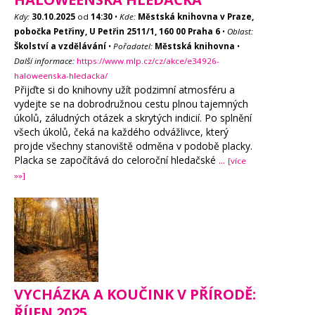
Kdy:
30.10.2025
od
14:30
•
Kde:
Městská knihovna v Praze,
pobočka Petřiny, U Petřin 2511/1, 160 00 Praha 6
•
Oblast:
Školství a vzdělávání
•
Pořadatel:
Městská knihovna
•
Další informace:
https://www.mlp.cz/cz/akce/e34926-
haloweenska-hledacka/
Přijďte si do knihovny užít podzimní atmosféru a
vydejte se na dobrodružnou cestu plnou tajemných
úkolů, záludných otázek a skrytých indicií. Po splnění
všech úkolů, čeká na každého odvážlivce, který
projde všechny stanoviště odměna v podobě placky.
Placka se započítává do celoroční hledačské
...
[více
»»]
VYCHÁZKA A KOUČINK V PŘÍRODĚ:
ŘÍJEN 2025