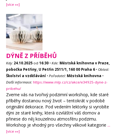
[více »»]
DÝNĚ Z PŘÍBĚHŮ
Kdy:
24.10.2025
od
16:30
•
Kde:
Městská knihovna v Praze,
pobočka Petřiny, U Petřin 2511/1, 160 00 Praha 6
•
Oblast:
Školství a vzdělávání
•
Pořadatel:
Městská knihovna
•
Další informace:
https://www.mlp.cz/cz/akce/e34925-dyne-z-
pribehu/
Zveme vás na tvořivý podzimní workshop, kde staré
příběhy dostanou nový život – tentokrát v podobě
originální dekorace. Pod vedením lektorky si vyrobíte
dýni ze staré knihy, která ozvláštní váš domov a
přinese do něj kouzelnou atmosféru podzimu.
Workshop je vhodný pro všechny věkové kategorie
...
[více »»]