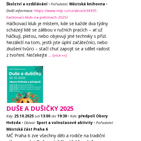
Školství a vzdělávání
•
Pořadatel:
Městská knihovna
•
Další informace:
https://www.mlp.cz/cz/akce/e34901-
hackovaci-klub-na-petrinach-2025/
Háčkovací klub je místem, kde se každé dva týdny
scházejí lidé se zálibou v ručních pracích – ať už
háčkují, pletou, nebo objevují jiné techniky s přízí.
Nezáleží na tom, jestli jste úplní začátečníci, nebo
zkušení tvůrci – stačí chuť zapojit se a sdílet radost
z tvoření. Nečekejte
...
[více »»]
DUŠE A DUŠIČKY 2025
Kdy:
25.10.2025
od
13:00
do
19:30
•
Kde:
předpolí Obory
Hvězda
•
Oblast:
Sport a volnočasové aktivity
•
Pořadatel:
Městská část Praha 6
MČ Praha 6 zve všechny děti a rodiče na tradiční