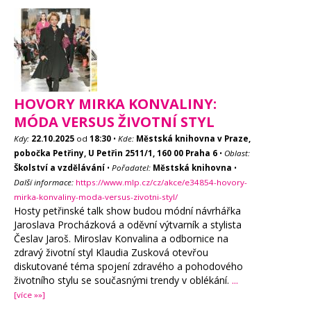
HOVORY MIRKA KONVALINY:
MÓDA VERSUS ŽIVOTNÍ STYL
Kdy:
22.10.2025
od
18:30
•
Kde:
Městská knihovna v Praze,
pobočka Petřiny, U Petřin 2511/1, 160 00 Praha 6
•
Oblast:
Školství a vzdělávání
•
Pořadatel:
Městská knihovna
•
Další informace:
https://www.mlp.cz/cz/akce/e34854-hovory-
mirka-konvaliny-moda-versus-zivotni-styl/
Hosty petřinské talk show budou módní návrhářka
Jaroslava Procházková a oděvní výtvarník a stylista
Česlav Jaroš. Miroslav Konvalina a odbornice na
zdravý životní styl Klaudia Zusková otevřou
diskutované téma spojení zdravého a pohodového
životního stylu se současnými trendy v oblékání.
...
[více »»]