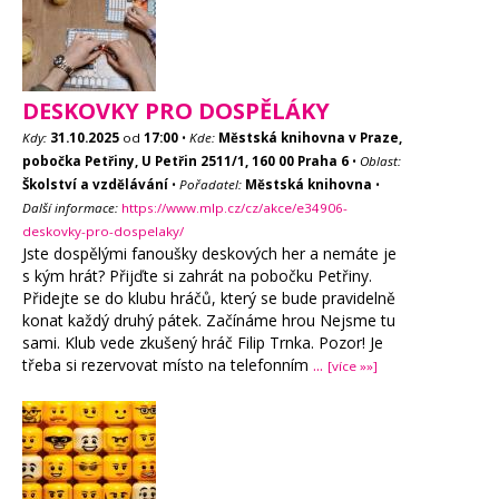
DESKOVKY PRO DOSPĚLÁKY
Kdy:
31.10.2025
od
17:00
•
Kde:
Městská knihovna v Praze,
pobočka Petřiny, U Petřin 2511/1, 160 00 Praha 6
•
Oblast:
Školství a vzdělávání
•
Pořadatel:
Městská knihovna
•
Další informace:
https://www.mlp.cz/cz/akce/e34906-
deskovky-pro-dospelaky/
Jste dospělými fanoušky deskových her a nemáte je
s kým hrát? Přijďte si zahrát na pobočku Petřiny.
Přidejte se do klubu hráčů, který se bude pravidelně
konat každý druhý pátek. Začínáme hrou Nejsme tu
sami. Klub vede zkušený hráč Filip Trnka. Pozor! Je
třeba si rezervovat místo na telefonním
...
[více »»]