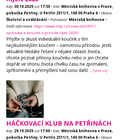
Kdy:
30.10.2025
od
17:30
•
Kde:
Městská knihovna v Praze,
pobočka Petřiny, U Petřin 2511/1, 160 00 Praha 6
•
Oblast:
Školství a vzdělávání
•
Pořadatel:
Městská knihovna
•
Další informace:
https://www.mlp.cz/cz/akce/e34911-
vychazka-a-koucink-v-prirode-rijen-2025/
Přijďte si zkusit individuální koučink s tím
nejzkušenějším koučem – samotnou přírodou. Jestli
aktuálně hledáte řešení v nějaké oblasti života,
chcete poznat přínosy koučinku nebo si jen chcete
dopřát ve shonu života chvilku času na zpomalení,
zpřítomnění a přemýšlení nad svou další
...
[více »»]
HÁČKOVACÍ KLUB NA PETŘINÁCH
Kdy:
29.10.2025
od
17:00
•
Kde:
Městská knihovna v Praze,
pobočka Petřiny, U Petřin 2511/1, 160 00 Praha 6
•
Oblast: