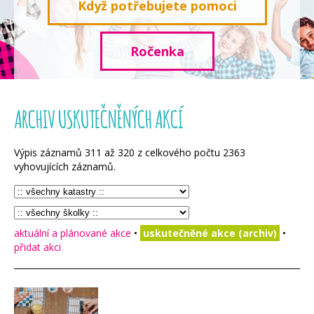
Když potřebujete pomoci
Ročenka
ARCHIV USKUTEČNĚNÝCH AKCÍ
Výpis záznamů
311
až
320
z celkového počtu
2363
vyhovujících záznamů.
aktuální a plánované akce
•
uskutečněné akce (archiv)
•
přidat akci