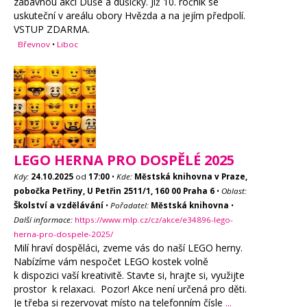
zábavnou akci Duše a dušičky. Již 10. ročník se
uskuteční v areálu obory Hvězda a na jejím předpolí.
VSTUP ZDARMA.
Břevnov
•
Liboc
LEGO HERNA PRO DOSPĚLÉ 2025
Kdy:
24.10.2025
od
17:00
•
Kde:
Městská knihovna v Praze,
pobočka Petřiny, U Petřin 2511/1, 160 00 Praha 6
•
Oblast:
Školství a vzdělávání
•
Pořadatel:
Městská knihovna
•
Další informace:
https://www.mlp.cz/cz/akce/e34896-lego-
herna-pro-dospele-2025/
Milí hraví dospěláci, zveme vás do naší LEGO herny.
Nabízíme vám nespočet LEGO kostek volně
k dispozici vaší kreativitě. Stavte si, hrajte si, využijte
prostor k relaxaci. Pozor! Akce není určená pro děti.
Je třeba si rezervovat místo na telefonním čísle
...