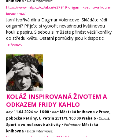
knihovna
•
Další informace:
https://www.mlp.cz/cz/akce/e27949-origami-kvetinova-koule-
kusudama/
Jarní tvořivá dílna Dagmar Volencové Skládáte rádi
origami? Přijďte si vytvořit nevadnoucí květinovou
kouli z papíru. S sebou si můžete přinést větší korálky
do středu květu. Ostatní pomůcky jsou k dispozici.
Břevnov
KOLÁŽ INSPIROVANÁ ŽIVOTEM A
ODKAZEM FRIDY KAHLO
Kdy:
11.04.2024
od
16:00
•
Kde:
Městská knihovna v Praze,
pobočka Petřiny, U Petřin 2511/1, 160 00 Praha 6
•
Oblast:
Sport a volnočasové aktivity
•
Pořadatel:
Městská
knihovna
•
Další informace: