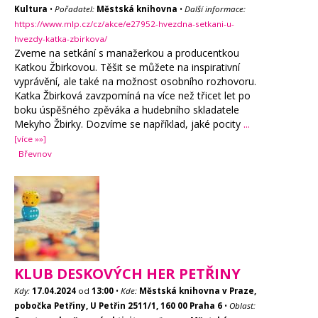
Kultura
•
Pořadatel:
Městská knihovna
•
Další informace:
https://www.mlp.cz/cz/akce/e27952-hvezdna-setkani-u-
hvezdy-katka-zbirkova/
Zveme na setkání s manažerkou a producentkou
Katkou Žbirkovou. Těšit se můžete na inspirativní
vyprávění, ale také na možnost osobního rozhovoru.
Katka Žbirková zavzpomíná na více než třicet let po
boku úspěšného zpěváka a hudebního skladatele
Mekyho Žbirky. Dozvíme se například, jaké pocity
...
[více »»]
Břevnov
KLUB DESKOVÝCH HER PETŘINY
Kdy:
17.04.2024
od
13:00
•
Kde:
Městská knihovna v Praze,
pobočka Petřiny, U Petřin 2511/1, 160 00 Praha 6
•
Oblast: