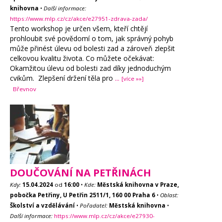
knihovna
•
Další informace:
https://www.mlp.cz/cz/akce/e27951-zdrava-zada/
Tento workshop je určen všem, kteří chtějí
prohloubit své povědomí o tom, jak správný pohyb
může přinést úlevu od bolesti zad a zároveň zlepšit
celkovou kvalitu života. Co můžete očekávat:
Okamžitou úlevu od bolesti zad díky jednoduchým
cvikům. Zlepšení držení těla pro
...
[více »»]
Břevnov
DOUČOVÁNÍ NA PETŘINÁCH
Kdy:
15.04.2024
od
16:00
•
Kde:
Městská knihovna v Praze,
pobočka Petřiny, U Petřin 2511/1, 160 00 Praha 6
•
Oblast:
Školství a vzdělávání
•
Pořadatel:
Městská knihovna
•
Další informace:
https://www.mlp.cz/cz/akce/e27930-