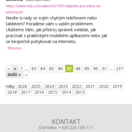
https://www.mlp.cz/cz/akce/e27943-digitalni-poradna-na-
petrinach/
Nevíte si rady se svým chytrým telefonem nebo
tabletem? Poradíme vám s vaším problémem.
Ukážeme Vám, jak přístroj správně ovládat, jak
pracovat s praktickými mobilními aplikacemi nebo jak
se bezpečně pohybovat na internetu.
Břevnov
«
«
1
....
83
84
85
86
87
88
89
90
91
....
237
další »
»
roky:
2026
2025
2024
2023
2022
2021
2020
2019
2018
2017
2016
2015
2014
2013
KONTAKT
Ústředna:
+420 220 189 111