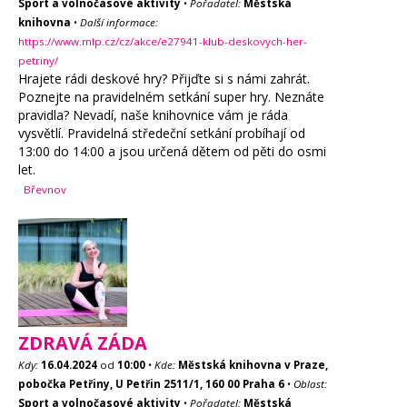
Sport a volnočasové aktivity
•
Pořadatel:
Městská
knihovna
•
Další informace:
https://www.mlp.cz/cz/akce/e27941-klub-deskovych-her-
petriny/
Hrajete rádi deskové hry? Přijďte si s námi zahrát.
Poznejte na pravidelném setkání super hry. Neznáte
pravidla? Nevadí, naše knihovnice vám je ráda
vysvětlí. Pravidelná středeční setkání probíhají od
13:00 do 14:00 a jsou určená dětem od pěti do osmi
let.
Břevnov
ZDRAVÁ ZÁDA
Kdy:
16.04.2024
od
10:00
•
Kde:
Městská knihovna v Praze,
pobočka Petřiny, U Petřin 2511/1, 160 00 Praha 6
•
Oblast:
Sport a volnočasové aktivity
•
Pořadatel:
Městská