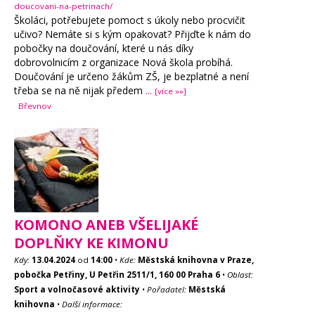
doucovani-na-petrinach/
Školáci, potřebujete pomoct s úkoly nebo procvičit
učivo? Nemáte si s kým opakovat? Přijďte k nám do
pobočky na doučování, které u nás díky
dobrovolnicím z organizace Nová škola probíhá.
Doučování je určeno žákům ZŠ, je bezplatné a není
třeba se na ně nijak předem
...
[více »»]
Břevnov
KOMONO ANEB VŠELIJAKÉ
DOPLŇKY KE KIMONU
Kdy:
13.04.2024
od
14:00
•
Kde:
Městská knihovna v Praze,
pobočka Petřiny, U Petřin 2511/1, 160 00 Praha 6
•
Oblast:
Sport a volnočasové aktivity
•
Pořadatel:
Městská
knihovna
•
Další informace: