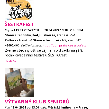
ŠESTKAFEST
Kdy:
od
19.04.2024
17:00
do
20.04.2024
19:30
•
Kde:
DDM
Stanice techniků, Pod Juliskou 2a, Praha 6
•
Oblast:
Kultura
•
Pořadatel:
Stanice techniků
•
Příspěvek ÚMČ:
42000,-Kč
•
Další informace:
https://ddmpraha.cz/sestkafest
Zveme všechny děti se zájmem o divadlo na již 8.
ročník divadelního festivalu ŠESTKAfest!
Dejvice
VÝTVARNÝ KLUB SENIORŮ
Kdy:
18.04.2024
od
13:00
•
Kde:
Městská knihovna v Praze,