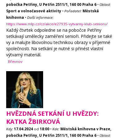
pobočka Petřiny, U Petřin 2511/1, 160 00 Praha 6
•
Oblast:
Sport a volnočasové aktivity
•
Pořadatel:
Městská
knihovna
•
Další informace:
https://www.mlp.cz/cz/akce/e27935-vytvarny-klub-senioru/
Každý čtvrtek odpoledne se na pobočce Petřiny
setkávají umělecky zaměření senioři. Přidejte se také
vy a malujte libovolnou technikou obrazy v příjemné
společnosti. Na setkání je nutné si přinést vlastní
výtvarný materiál.
Břevnov
HVĚZDNÁ SETKÁNÍ U HVĚZDY:
KATKA ŽBIRKOVÁ
Kdy:
17.04.2024
od
18:00
•
Kde:
Městská knihovna v Praze,
pobočka Petřiny, U Petřin 2511/1, 160 00 Praha 6
•
Oblast: