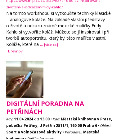
https://www.mlp.cz/cz/akce/e27948-kolaz-inspirovana-
zivotem-a-odkazem-fridy-kahlo/
Na tomto workshopu si vyzkoušíte techniky klasické
– analogové koláže. Na základě vlastní představy
o životě a odkazu známé mexické malířky Fridy
Kahlo si vytvoříte koláž. Můžete se jí inspirovat i při
tvorbě autoportrétu, který byl této malířce vlastní.
Koláže, které na
...
[více »»]
Břevnov
DIGITÁLNÍ PORADNA NA
PETŘINÁCH
Kdy:
11.04.2024
od
13:00
•
Kde:
Městská knihovna v Praze,
pobočka Petřiny, U Petřin 2511/1, 160 00 Praha 6
•
Oblast:
Sport a volnočasové aktivity
•
Pořadatel:
Městská
knihovna
•
Další informace: