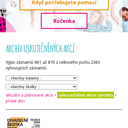
Když potřebujete pomoci
Ročenka
ARCHIV USKUTEČNĚNÝCH AKCÍ
Výpis záznamů
861
až
870
z celkového počtu
2365
vyhovujících záznamů.
aktuální a plánované akce
•
uskutečněné akce (archiv)
•
přidat akci