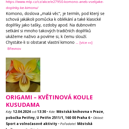
https://www.mlp.cz/cz/akce/e27950-komono-aneb-vselijake-
doplnky-ke-kimonu/
Komono, doslova „malá věc“, je termín, pod který se
schová jakákoli pomůcka k oblékání a také klasické
doplňky jako tašky, ozdoby apod. Na dubnovém
setkání si mnoho takových tradičních doplňků
ukážeme naživo a povíme si, k čemu slouží.
Chystáte-li si obstarat vlastní kimono
...
[více »»]
Břevnov
ORIGAMI – KVĚTINOVÁ KOULE
KUSUDAMA
Kdy:
12.04.2024
od
13:30
•
Kde:
Městská knihovna v Praze,
pobočka Petřiny, U Petřin 2511/1, 160 00 Praha 6
•
Oblast:
Sport a volnočasové aktivity
•
Pořadatel:
Městská