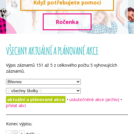
Když potřebujete pomoci
Ročenka
VŠECHNY AKTUÁLNÍ A PLÁNOVANÉ AKCE
Výpis záznamů
151
až
5
z celkového počtu
5
vyhovujících
záznamů.
aktuální a plánované akce
•
uskutečněné akce (archiv)
•
přidat akci
Konec výpisu.