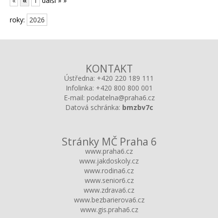
«
«
1
další »
»
roky:
2026
KONTAKT
Ústředna:
+420 220 189 111
Infolinka:
+420 800 800 001
E-mail:
podatelna@praha6.cz
Datová schránka:
bmzbv7c
Stránky MČ Praha 6
www.praha6.cz
www.jakdoskoly.cz
www.rodina6.cz
www.senior6.cz
www.zdrava6.cz
www.bezbarierova6.cz
www.gis.praha6.cz