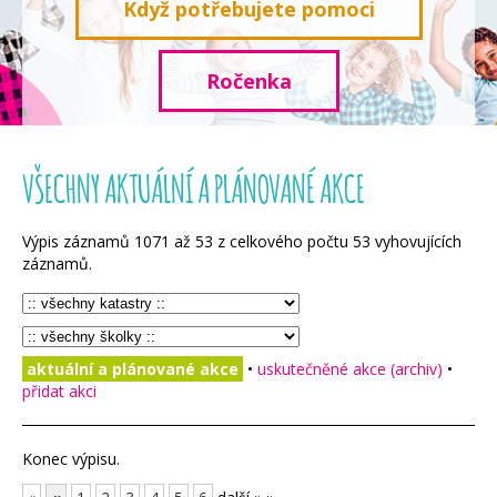
Když potřebujete pomoci
Ročenka
VŠECHNY AKTUÁLNÍ A PLÁNOVANÉ AKCE
Výpis záznamů
1071
až
53
z celkového počtu
53
vyhovujících
záznamů.
aktuální a plánované akce
•
uskutečněné akce (archiv)
•
přidat akci
Konec výpisu.