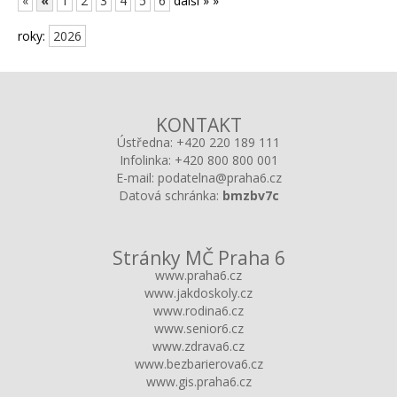
«
«
1
2
3
4
5
6
další »
»
roky:
2026
KONTAKT
Ústředna:
+420 220 189 111
Infolinka:
+420 800 800 001
E-mail:
podatelna@praha6.cz
Datová schránka:
bmzbv7c
Stránky MČ Praha 6
www.praha6.cz
www.jakdoskoly.cz
www.rodina6.cz
www.senior6.cz
www.zdrava6.cz
www.bezbarierova6.cz
www.gis.praha6.cz