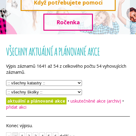
Když potřebujete pomoci
Ročenka
VŠECHNY AKTUÁLNÍ A PLÁNOVANÉ AKCE
Výpis záznamů
1641
až
54
z celkového počtu
54
vyhovujících
záznamů.
aktuální a plánované akce
•
uskutečněné akce (archiv)
•
přidat akci
Konec výpisu.