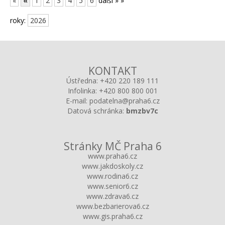
«
«
1
2
3
4
5
6
další »
»
roky:
2026
KONTAKT
Ústředna:
+420 220 189 111
Infolinka:
+420 800 800 001
E-mail:
podatelna@praha6.cz
Datová schránka:
bmzbv7c
Stránky MČ Praha 6
www.praha6.cz
www.jakdoskoly.cz
www.rodina6.cz
www.senior6.cz
www.zdrava6.cz
www.bezbarierova6.cz
www.gis.praha6.cz