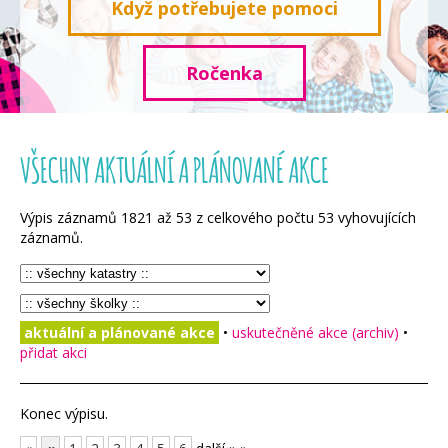
Když potřebujete pomoci
Ročenka
VŠECHNY AKTUÁLNÍ A PLÁNOVANÉ AKCE
Výpis záznamů
1821
až
53
z celkového počtu
53
vyhovujících
záznamů.
aktuální a plánované akce
•
uskutečněné akce (archiv)
•
přidat akci
Konec výpisu.