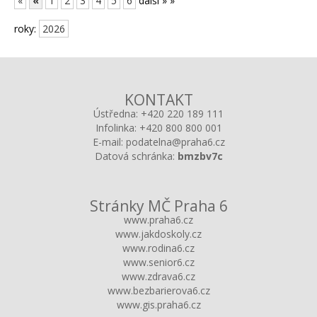
«
«
1
2
3
4
5
6
další »
»
roky:
2026
KONTAKT
Ústředna:
+420 220 189 111
Infolinka:
+420 800 800 001
E-mail:
podatelna@praha6.cz
Datová schránka:
bmzbv7c
Stránky MČ Praha 6
www.praha6.cz
www.jakdoskoly.cz
www.rodina6.cz
www.senior6.cz
www.zdrava6.cz
www.bezbarierova6.cz
www.gis.praha6.cz