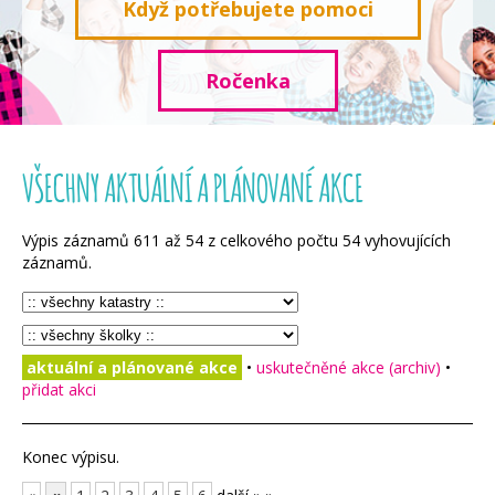
Když potřebujete pomoci
Ročenka
VŠECHNY AKTUÁLNÍ A PLÁNOVANÉ AKCE
Výpis záznamů
611
až
54
z celkového počtu
54
vyhovujících
záznamů.
aktuální a plánované akce
•
uskutečněné akce (archiv)
•
přidat akci
Konec výpisu.