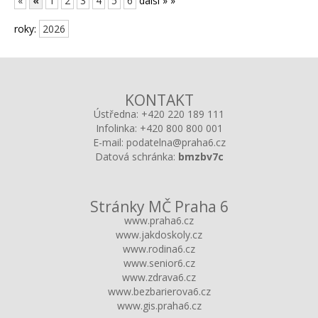
«
«
1
2
3
4
5
6
další »
»
roky:
2026
KONTAKT
Ústředna:
+420 220 189 111
Infolinka:
+420 800 800 001
E-mail:
podatelna@praha6.cz
Datová schránka:
bmzbv7c
Stránky MČ Praha 6
www.praha6.cz
www.jakdoskoly.cz
www.rodina6.cz
www.senior6.cz
www.zdrava6.cz
www.bezbarierova6.cz
www.gis.praha6.cz