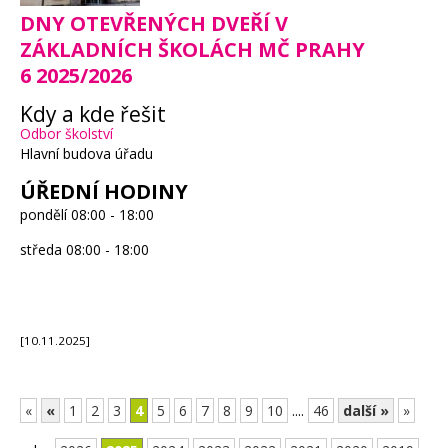
DNY OTEVŘENÝCH DVEŘÍ V
ZÁKLADNÍCH ŠKOLÁCH MČ PRAHY
6 2025/2026
Kdy a kde řešit
Odbor školství
Hlavní budova úřadu
ÚŘEDNÍ HODINY
pondělí
08:00 - 18:00
středa
08:00 - 18:00
[10.11.2025]
«
«
1
2
3
4
5
6
7
8
9
10
....
46
další »
»