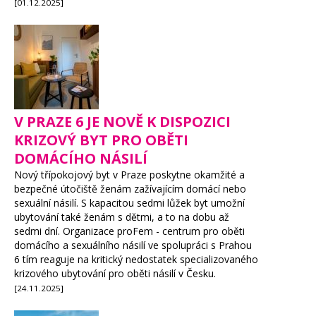
[01.12.2025]
V PRAZE 6 JE NOVĚ K DISPOZICI
KRIZOVÝ BYT PRO OBĚTI
DOMÁCÍHO NÁSILÍ
Nový třípokojový byt v Praze poskytne okamžité a
bezpečné útočiště ženám zažívajícím domácí nebo
sexuální násilí. S kapacitou sedmi lůžek byt umožní
ubytování také ženám s dětmi, a to na dobu až
sedmi dní. Organizace proFem - centrum pro oběti
domácího a sexuálního násilí ve spolupráci s Prahou
6 tím reaguje na kritický nedostatek specializovaného
krizového ubytování pro oběti násilí v Česku.
[24.11.2025]