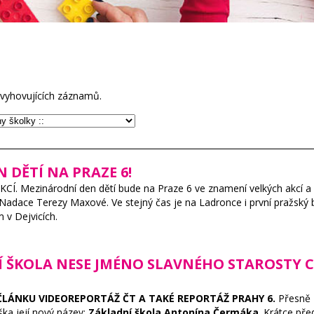
vyhovujících záznamů.
N DĚTÍ NA PRAZE 6!
 Mezinárodní den dětí bude na Praze 6 ve znamení velkých akcí a 
 Nadace Terezy Maxové. Ve stejný čas je na Ladronce i první pražský 
 v Dejvicích.
NÍ ŠKOLA NESE JMÉNO SLAVNÉHO STAROSTY 
TŘ ČLÁNKU VIDEOREPORTÁŽ ČT A TAKÉ REPORTÁŽ PRAHY 6.
Přesně 
ka její nový název:
Základní škola Antonína Čermáka
. Krátce př