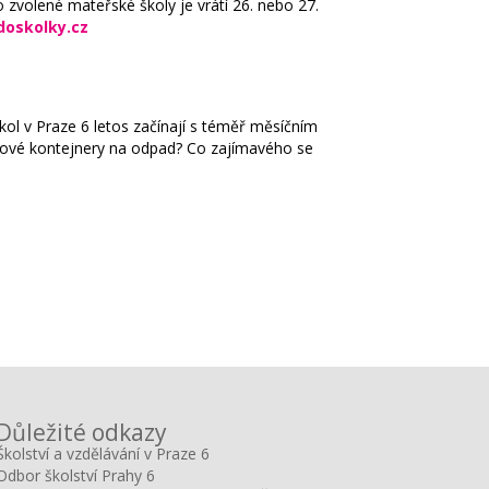
o zvolené mateřské školy je vrátí 26. nebo 27.
oskolky.cz
kol v Praze 6 letos začínají s téměř měsíčním
jemové kontejnery na odpad? Co zajímavého se
Důležité odkazy
Školství a vzdělávání v Praze 6
Odbor školství Prahy 6