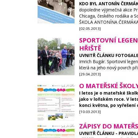
KDO BYL ANTONÍN ČERMÁK?
dopoledne výjimečná akce Pra
Chicaga, českého rodáka a S
ŠKOLA ANTONÍNA ČERMÁKA. Z Am
[02.05.2013]
SPORTOVNÍ LEGEN
HŘIŠTĚ
UVNITŘ ČLÁNKU FOTOGALE
Imrich Bugár. Sportovní lege
která na jeho nový povrch při
[29.04.2013]
O MATEŘSKÉ ŠKOLY 
I letos je o mateřské škol
jako v loňském roce. V let
konci května, po vyřešení
[10.03.2013]
ZÁPISY DO MATEŘS
UVNITŘ ČLÁNKU - PRAVIDL