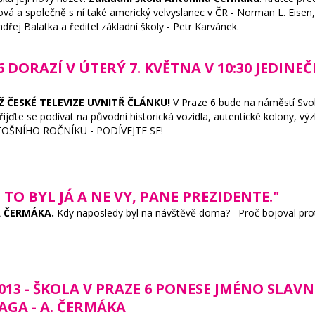
ková a společně s ní také americký velvyslanec v ČR - Norman L. Eise
ndřej Balatka a ředitel základní školy - Petr Karvánek.
 DORAZÍ V ÚTERÝ 7. KVĚTNA V 10:30 JEDINEČ
Ž ČESKÉ TELEVIZE UVNITŘ ČLÁNKU!
V Praze 6 bude na náměstí Svob
jďte se podívat na původní historická vozidla, autentické kolony, výz
OŠNÍHO ROČNÍKU - PODÍVEJTE SE!
M TO BYL JÁ A NE VY, PANE PREZIDENTE."
A ČERMÁKA.
Kdy naposledy byl na návštěvě doma? Proč bojoval proti 
. 2013 - ŠKOLA V PRAZE 6 PONESE JMÉNO SL
GA - A. ČERMÁKA