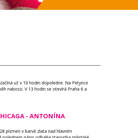
začíná už v 10 hodin dopoledne. Na Petynce
běh naboso. V 13 hodin se otevírá Praha 6 a
CHICAGA - ANTONÍNA
28 písmen v barvě zlata nad hlavním
ed polednem nápis odhalila starostka městské