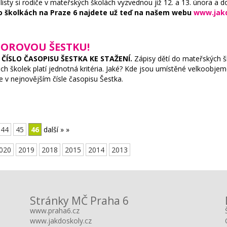
 listy si rodiče v mateřských školách vyzvednou již 12. a 13. února a d
 školkách na Praze 6 najdete už teď na našem webu
www.jakd
OROVOU ŠESTKU!
ČÍSLO ČASOPISU ŠESTKA KE STAŽENÍ.
Zápisy dětí do mateřských š
šech školek platí jednotná kritéria. Jaké? Kde jsou umístěné velkoob
e v nejnovějším čísle časopisu Šestka.
44
45
46
další »
»
020
2019
2018
2015
2014
2013
Stránky MČ Praha 6
www.praha6.cz
www.jakdoskoly.cz