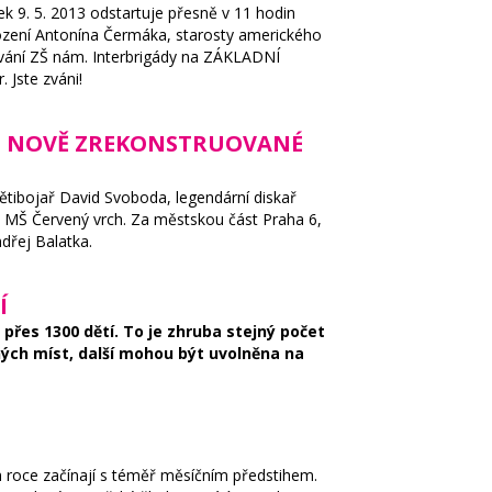
ek 9. 5. 2013 odstartuje přesně v 11 hodin
arození Antonína Čermáka, starosty amerického
ování ZŠ nám. Interbrigády na ZÁKLADNÍ
 Jste zváni!
CH NOVĚ ZREKONSTRUOVANÉ
pětibojař David Svoboda, legendární diskař
a MŠ Červený vrch. Za městskou část Praha 6,
ndřej Balatka.
Í
 přes 1300 dětí. To je zhruba stejný počet
ných míst, další mohou být uvolněna na
 roce začínají s téměř měsíčním předstihem.