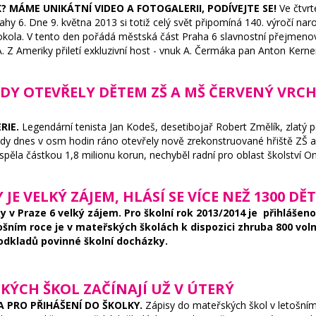
 MÁME UNIKÁTNÍ VIDEO A FOTOGALERII, PODÍVEJTE SE!
Ve čtvrt
hy 6. Dne 9. května 2013 si totiž celý svět připomíná 140. výročí n
okola. V tento den pořádá městská část Praha 6 slavnostní přejmen
eriky přiletí exkluzivní host - vnuk A. Čermáka pan Anton Kerner.
DY OTEVŘELY DĚTEM ZŠ A MŠ ČERVENÝ VR
RIE.
Legendární tenista Jan Kodeš, desetibojař Robert Změlík, zlatý 
ndy dnes v osm hodin ráno otevřely nově zrekonstruované hřiště ZŠ 
spěla částkou 1,8 milionu korun, nechyběl radní pro oblast školství O
JE VELKÝ ZÁJEM, HLÁSÍ SE VÍCE NEŽ 1300 DĚT
ky v Praze 6 velký zájem. Pro školní rok 2013/2014 je přihlášeno
ošním roce je v mateřských školách k dispozici zhruba 800 vol
 odkladů povinné školní docházky.
KÝCH ŠKOL ZAČÍNAJÍ UŽ V ÚTERÝ
A PRO PŘIHÁŠENÍ DO ŠKOLKY.
Zápisy do mateřských škol v letošním