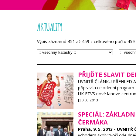
AKTUALITY
Výpis záznamů
451
až
459
z celkového počtu
459
PŘIJĎTE SLAVIT DE
UVNITŘ ČLÁNKU PŘEHLED AKCÍ.
připravila celodenní program
UK FTVS nové lanové centrum
[30.05.2013]
SPECIÁL: ZÁKLAD
ČERMÁKA
Praha, 9. 5. 2013 - UVNI
vchodem školy tvoří ode dneš