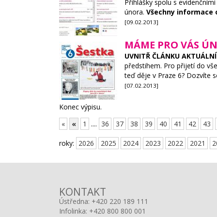
Přihlášky spolu s evidenčními
února.
Všechny informace o
[09.02.2013]
MÁME PRO VÁS ÚN
UVNITŘ ČLÁNKU AKTUÁLNÍ 
předstihem. Pro přijetí do v
teď děje v Praze 6? Dozvíte s
[07.02.2013]
Konec výpisu.
«
«
1
....
36
37
38
39
40
41
42
43
roky:
2026
2025
2024
2023
2022
2021
2
KONTAKT
Ústředna:
+420 220 189 111
Infolinka:
+420 800 800 001