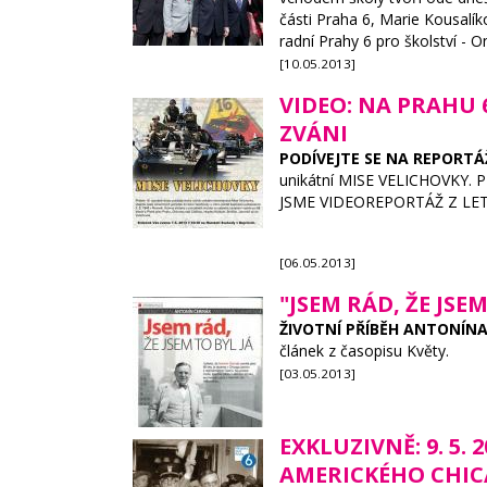
části Praha 6, Marie Kousalí
radní Prahy 6 pro školství - O
[10.05.2013]
VIDEO: NA PRAHU 6
ZVÁNI
PODÍVEJTE SE NA REPORTÁ
unikátní MISE VELICHOVKY. Při
JSME VIDEOREPORTÁŽ Z LET
[06.05.2013]
"JSEM RÁD, ŽE JSE
ŽIVOTNÍ PŘÍBĚH ANTONÍN
článek z časopisu Květy.
[03.05.2013]
EXKLUZIVNĚ: 9. 5
AMERICKÉHO CHICA