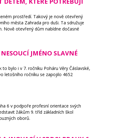
 DĚTEM, KTERÉ POTŘEBUJÍ
ozeném prostředí. Takový je nově otevřený
vního města Zahrada pro duši. Ta sdružuje
odin. Nově otevřený dům nabídne dočasné
 NESOUCÍ JMÉNO SLAVNÉ
ak to bylo i v 7. ročníku Poháru Věry Čáslavské,
Do letošního ročníku se zapojilo 4652
a 6 v podpoře profesní orientace svých
dstavit žákům 9. tříd základních škol
íbuzných oborů.