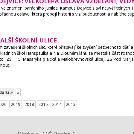
DEJVICE: VELKOLEPÁ OSLAVA VZDĚLÁNÍ, VĚDY
e ve znamení parádního jubilea. Kampus Dejvice slaví neuvěřitelných 
ořádnou oslavu, která propojí historii s vizí budoucnosti a nabídne 
ALŠÍ ŠKOLNÍ ULICE
zavádění školních ulic, které přispívají ke zvýšení bezpečnosti dětí a
základních škol Hanspaulka a Na Dlouhém lánu se městská část rozho
 škol: ZŠ T. G. Masaryka (Falcká a Malobřevnovská ulice), ZŠ Pod Mar
lnou).
další »
»
020
2019
2018
2015
2014
2013