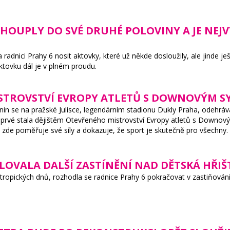
HOUPLY DO SVÉ DRUHÉ POLOVINY A JE NEJV
 radnici Prahy 6 nosit aktovky, které už někde dosloužily, ale jinde 
 aktovku dál je v plném proudu.
ISTROVSTVÍ EVROPY ATLETŮ S DOWNOVÝM
in se na pražské Julisce, legendárním stadionu Dukly Praha, odehrává
poprvé stala dějištěm Otevřeného mistrovství Evropy atletů s Downo
 zde poměřuje své síly a dokazuje, že sport je skutečně pro všechny.
LOVALA DALŠÍ ZASTÍNĚNÍ NAD DĚTSKÁ HŘIŠ
ropických dnů, rozhodla se radnice Prahy 6 pokračovat v zastiňování d