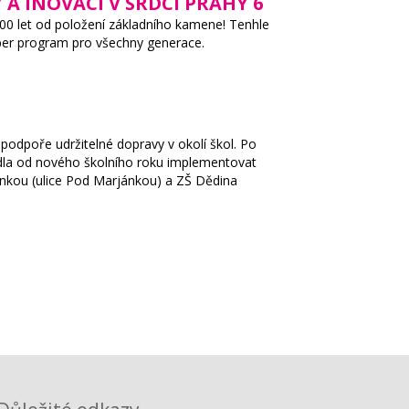
 A INOVACÍ V SRDCI PRAHY 6
100 let od položení základního kamene! Tenhle
super program pro všechny generace.
 podpoře udržitelné dopravy v okolí škol. Po
dla od nového školního roku implementovat
jánkou (ulice Pod Marjánkou) a ZŠ Dědina