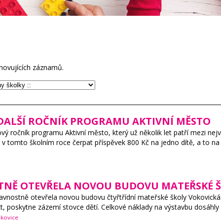
hovujících záznamů.
 DALŠÍ ROČNÍK PROGRAMU AKTIVNÍ MĚSTO
ový ročník programu Aktivní město, který už několik let patří mezi ne
 v tomto školním roce čerpat příspěvek 800 Kč na jedno dítě, a to na 
TNĚ OTEVŘELA NOVOU BUDOVU MATEŘSKÉ Š
avnostně otevřela novou budovu čtyřtřídní mateřské školy Vokovická
kt, poskytne zázemí stovce dětí. Celkové náklady na výstavbu dosáhl
kovice