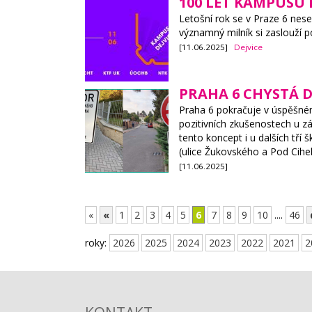
100 LET KAMPUSU 
Letošní rok se v Praze 6 nes
významný milník si zaslouží p
[11.06.2025]
Dejvice
PRAHA 6 CHYSTÁ D
Praha 6 pokračuje v úspěšném 
pozitivních zkušenostech u 
tento koncept i u dalších tří
(ulice Žukovského a Pod Cihe
[11.06.2025]
«
«
1
2
3
4
5
6
7
8
9
10
....
46
roky:
2026
2025
2024
2023
2022
2021
2