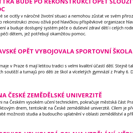
TTRA BUDE PO REKONSTRUKCI OPĚT SLOUŽIT
OC
ré se ocitly v náročné životní situaci a nemohou zůstat ve svém přir
o rekonstrukci znovu ožívá pod hlavičkou příspěvkové organizace hla
ení a buduje dostupný systém péče o duševní zdraví dětí i celých r
péči dětem, jež potřebují okamžitou pomoc.
AVSKÉ OPĚT VYBOJOVALA SPORTOVNÍ ŠKOLA
aje v Praze 6 mají letitou tradici s velmi kvalitní účastí dětí. Stejně t
ch soutěží a turnajů pro děti ze škol a víceletých gymnázií z Prahy 6. 
A ČESKÉ ZEMĚDĚLSKÉ UNIVERZITĚ
 na Českém vysokém učení technickém, pokračuje městská část Prah
ektovým dnem, tentokrát na České zemědělské univerzitě. Cílem je pře
té možnosti studia a budoucího uplatnění v oblasti zemědělství a př