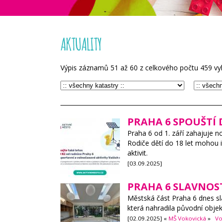
AKTUALITY
Výpis záznamů
51
až
60
z celkového počtu
459
vy
PRAHA 6 SPOUŠTÍ
Praha 6 od 1. září zahajuje n
Rodiče dětí do 18 let mohou i
aktivit.
[03.09.2025]
PRAHA 6 SLAVNOS
Městská část Praha 6 dnes sl
která nahradila původní obje
[02.09.2025] «
MŠ Vokovická
»
Vo