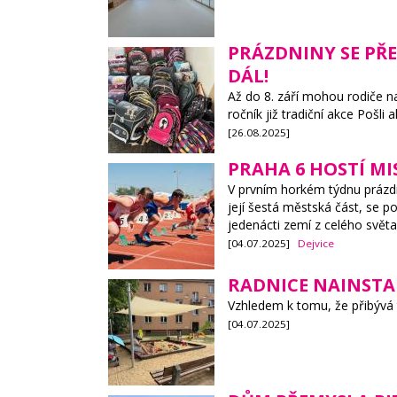
PRÁZDNINY SE PŘE
DÁL!
Až do 8. září mohou rodiče na
ročník již tradiční akce Pošli
[26.08.2025]
PRAHA 6 HOSTÍ M
V prvním horkém týdnu prázdn
její šestá městská část, se 
jedenácti zemí z celého světa
[04.07.2025]
Dejvice
RADNICE NAINSTA
Vzhledem k tomu, že přibývá t
[04.07.2025]