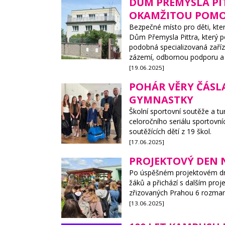
DŮM PŘEMYSLA PI
OKAMŽITOU POM
Bezpečné místo pro děti, kte
Dům Přemysla Pittra, který p
podobná specializovaná zaříz
zázemí, odbornou podporu a 
[19.06.2025]
POHÁR VĚRY ČÁSL
GYMNASTKY
Školní sportovní soutěže a turn
celoročního seriálu sportovní
soutěžících dětí z 19 škol.
[17.06.2025]
PROJEKTOVÝ DEN N
Po úspěšném projektovém dni
žáků a přichází s dalším proj
zřizovaných Prahou 6 rozmani
[13.06.2025]