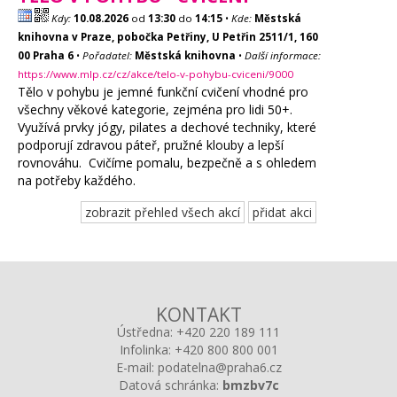
Kdy:
10.08.2026
od
13:30
do
14:15
•
Kde:
Městská
knihovna v Praze, pobočka Petřiny, U Petřin 2511/1, 160
00 Praha 6
•
Pořadatel:
Městská knihovna
•
Další informace:
https://www.mlp.cz/cz/akce/telo-v-pohybu-cviceni/9000
Tělo v pohybu je jemné funkční cvičení vhodné pro
všechny věkové kategorie, zejména pro lidi 50+.
Využívá prvky jógy, pilates a dechové techniky, které
podporují zdravou páteř, pružné klouby a lepší
rovnováhu. Cvičíme pomalu, bezpečně a s ohledem
na potřeby každého.
zobrazit přehled všech akcí
přidat akci
KONTAKT
Ústředna:
+420 220 189 111
Infolinka:
+420 800 800 001
E-mail:
podatelna@praha6.cz
Datová schránka:
bmzbv7c