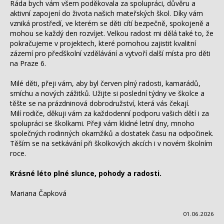
Ráda bych vám všem poděkovala za spolupráci, důvěru a
aktivní zapojení do života našich mateřských škol. Díky vám
vzniká prostředí, ve kterém se děti cítí bezpečně, spokojeně a
mohou se každý den rozvíjet. Velkou radost mi dělá také to, že
pokračujeme v projektech, které pomohou zajistit kvalitní
zázemí pro předškolní vzdělávání a vytvoří další místa pro děti
na Praze 6.
Milé děti, přeji vám, aby byl červen plný radosti, kamarádů,
smíchu a nových zážitků. Užijte si poslední týdny ve školce a
těšte se na prázdninová dobrodružství, která vás čekají.
Milí rodiče, děkuji vám za každodenní podporu vašich dětí i za
spolupráci se školkami. Přeji vám klidné letní dny, mnoho
společných rodinných okamžiků a dostatek času na odpočinek.
Těším se na setkávání při školkových akcích i v novém školním
roce.
Krásné léto plné slunce, pohody a radosti.
Mariana Čapková
01.06.2026