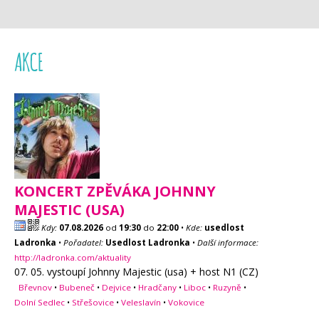
AKCE
KONCERT ZPĚVÁKA JOHNNY
MAJESTIC (USA)
Kdy:
07.08.2026
od
19:30
do
22:00
•
Kde:
usedlost
Ladronka
•
Pořadatel:
Usedlost Ladronka
•
Další informace:
http://ladronka.com/aktuality
07. 05. vystoupí Johnny Majestic (usa) + host N1 (CZ)
Břevnov
•
Bubeneč
•
Dejvice
•
Hradčany
•
Liboc
•
Ruzyně
•
Dolní Sedlec
•
Střešovice
•
Veleslavín
•
Vokovice