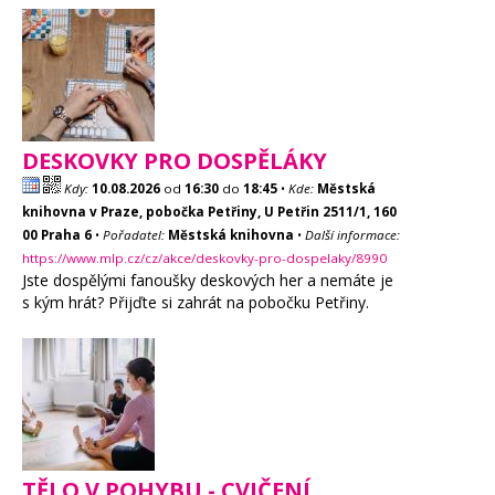
DESKOVKY PRO DOSPĚLÁKY
Kdy:
10.08.2026
od
16:30
do
18:45
•
Kde:
Městská
knihovna v Praze, pobočka Petřiny, U Petřin 2511/1, 160
00 Praha 6
•
Pořadatel:
Městská knihovna
•
Další informace:
https://www.mlp.cz/cz/akce/deskovky-pro-dospelaky/8990
Jste dospělými fanoušky deskových her a nemáte je
s kým hrát? Přijďte si zahrát na pobočku Petřiny.
TĚLO V POHYBU - CVIČENÍ