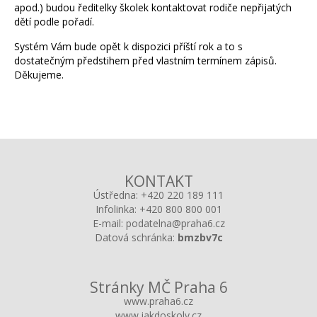
apod.) budou ředitelky školek kontaktovat rodiče nepřijatých
dětí podle pořadí.
Systém Vám bude opět k dispozici příští rok a to s
dostatečným předstihem před vlastním termínem zápisů.
Děkujeme.
KONTAKT
Ústředna:
+420 220 189 111
Infolinka:
+420 800 800 001
E-mail:
podatelna@praha6.cz
Datová schránka:
bmzbv7c
Stránky MČ Praha 6
www.praha6.cz
www.jakdoskoly.cz