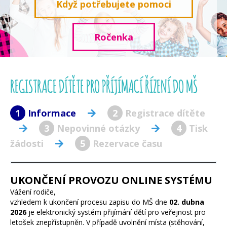
Když potřebujete pomoci
Ročenka
REGISTRACE DÍTĚTE PRO PŘÍJÍMACÍ ŘÍZENÍ DO MŠ
1
Informace
2
Registrace dítěte
3
Nepovinné otázky
4
Tisk
žádosti
5
Rezervace času
UKONČENÍ PROVOZU ONLINE SYSTÉMU
Vážení rodiče,
vzhledem k ukončení procesu zapisu do MŠ dne
02. dubna
2026
je elektronický systém přijímání dětí pro veřejnost pro
letošek znepřístupněn. V případě uvolnění místa (stěhování,