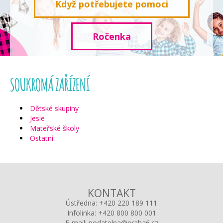
Když potřebujete pomoci
Ročenka
SOUKROMÁ ZAŘÍZENÍ
Dětské skupiny
Jesle
Mateřské školy
Ostatní
KONTAKT
Ústředna:
+420 220 189 111
Infolinka:
+420 800 800 001
E-mail:
podatelna@praha6.cz