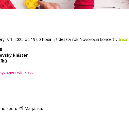
erý 7. 1. 2025 od 19.00 hodin
již desátý rok Novoroční koncert
v
bazi
0
novský klášter
níků
kychzivnostniku.cz
ého sboru ZŠ Marjánka.