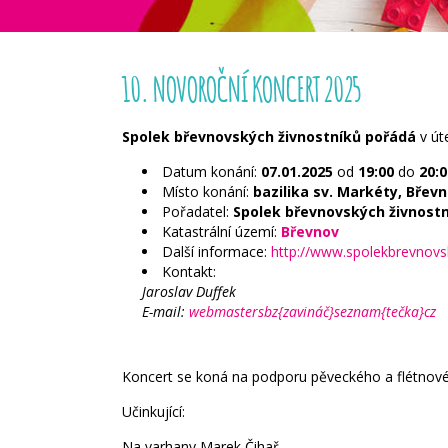
10. NOVOROČNÍ KONCERT 2025
Spolek břevnovských živnostníků pořádá
v út
Datum konání:
07.01.2025
od
19:00
do
20:0
Místo konání:
bazilika sv. Markéty, Břev
Pořadatel:
Spolek břevnovských živnost
Katastrální území:
Břevnov
Další informace:
http://www.spolekbrevnovs
Kontakt:
Jaroslav Duffek
E-mail:
webmastersbz{zavináč}seznam{tečka}cz
Koncert se koná na podporu
pěveckého a flétnov
Učinkující:
Na varhany Marek Čihař