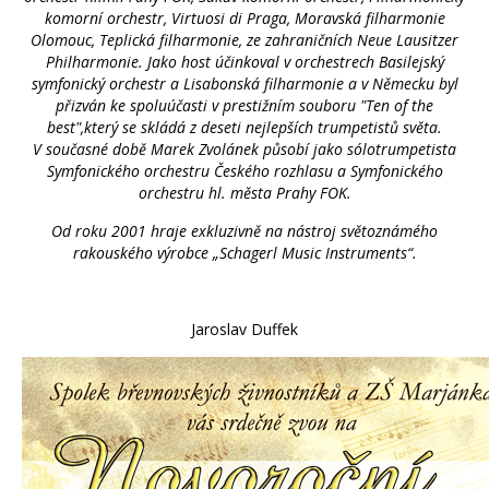
komorní orchestr, Virtuosi di Praga, Moravská filharmonie
Olomouc, Teplická filharmonie, ze zahraničních Neue Lausitzer
Philharmonie. Jako host účinkoval v orchestrech Basilejský
symfonický orchestr a Lisabonská filharmonie a v Německu byl
přizván ke spoluúčasti v prestižním souboru "Ten of the
best",který se skládá z deseti nejlepších trumpetistů světa.
V současné době Marek Zvolánek působí jako sólotrumpetista
Symfonického orchestru Českého rozhlasu a Symfonického
orchestru hl. města Prahy FOK.
Od roku 2001 hraje exkluzivně na nástroj světoznámého
rakouského výrobce „Schagerl Music Instruments“.
Jaroslav Duffek