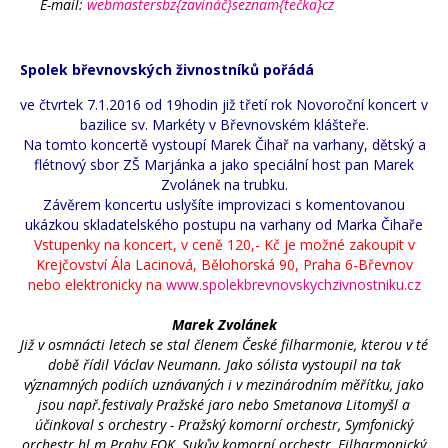
E-mail:
webmastersbz{zavináč}seznam{tečka}cz
Spolek břevnovských živnostníků pořádá
ve čtvrtek 7.1.2016 od 19hodin již třetí rok Novoroční koncert v
bazilice sv. Markéty v Břevnovském klášteře.
Na tomto koncertě vystoupí Marek Čihař na varhany, dětský a
flétnový sbor ZŠ Marjánka a jako speciální host pan Marek
Zvolánek na trubku.
Závěrem koncertu uslyšíte improvizaci s komentovanou
ukázkou skladatelského postupu na varhany od Marka Čihaře
Vstupenky na koncert, v ceně 120,- Kč je možné zakoupit v
Krejčovství Ála Lacinová, Bělohorská 90, Praha 6-Břevnov
nebo elektronicky na
www.spolekbrevnovskychzivnostniku.cz
Marek Zvolánek
Již v osmnácti letech se stal členem České filharmonie, kterou v té
době řídil Václav Neumann. Jako sólista vystoupil na tak
významných podiích uznávaných i v mezinárodním měřítku, jako
jsou např.festivaly Pražské jaro nebo Smetanova Litomyšl a
účinkoval s orchestry - Pražský komorní orchestr, Symfonický
orchestr hl.m.Prahy FOK, Sukův komorní orchestr, Filharmonický