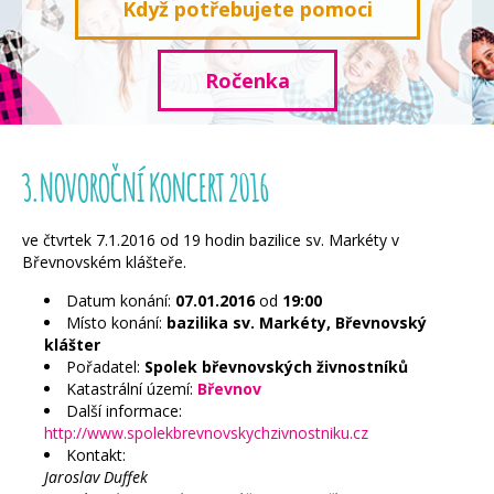
Když potřebujete pomoci
Ročenka
3.NOVOROČNÍ KONCERT 2016
ve čtvrtek 7.1.2016 od 19 hodin bazilice sv. Markéty v
Břevnovském klášteře.
Datum konání:
07.01.2016
od
19:00
Místo konání:
bazilika sv. Markéty, Břevnovský
klášter
Pořadatel:
Spolek břevnovských živnostníků
Katastrální území:
Břevnov
Další informace:
http://www.spolekbrevnovskychzivnostniku.cz
Kontakt:
Jaroslav Duffek