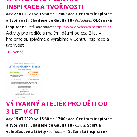
INSPIRACE A TVOŘIVOSTI
Kdy:
22.07.2020
od
15:30
do
17:00
•
Kde:
Centrum inspirace
a tvořivosti, Charlese de Gaulla 18
•
Pořadatel:
Občanská
inspirace
•
Další informace:
http://www.obcanskainspirace.cz
Aktivity pro rodiče s malými dětmi od cca 2 let –
hrajeme si, zpíváme a vyrábíme v Centru inspirace a
tvořivosti.
Bubeneč
VÝTVARNÝ ATELIÉR PRO DĚTI OD
3 LET V CIT
Kdy:
15.07.2020
od
15:30
do
17:00
•
Kde:
Centrum inspirace
a tvořivosti, Charlese de Gaulla 18
•
Oblast:
Sport a
volnočasové aktivity
•
Pořadatel:
Občanská inspirace
•