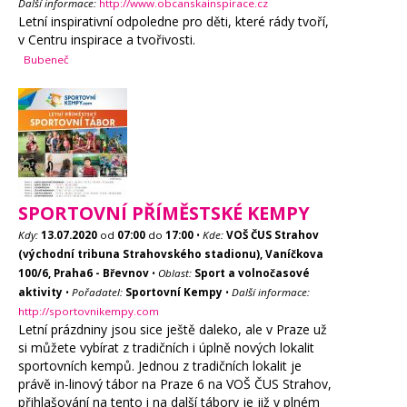
Další informace:
http://www.obcanskainspirace.cz
Letní inspirativní odpoledne pro děti, které rády tvoří,
v Centru inspirace a tvořivosti.
Bubeneč
SPORTOVNÍ PŘÍMĚSTSKÉ KEMPY
Kdy:
13.07.2020
od
07:00
do
17:00
•
Kde:
VOŠ ČUS Strahov
(východní tribuna Strahovského stadionu), Vaníčkova
100/6, Praha6 - Břevnov
•
Oblast:
Sport a volnočasové
aktivity
•
Pořadatel:
Sportovní Kempy
•
Další informace:
http://sportovnikempy.com
Letní prázdniny jsou sice ještě daleko, ale v Praze už
si můžete vybírat z tradičních i úplně nových lokalit
sportovních kempů. Jednou z tradičních lokalit je
právě in-linový tábor na Praze 6 na VOŠ ČUS Strahov,
přihlašování na tento i na další tábory je již v plném