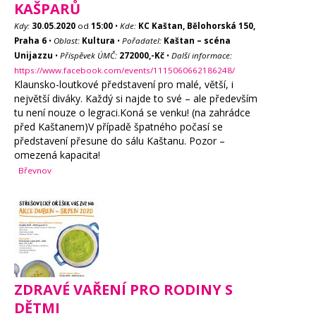
KAŠPARŮ
Kdy:
30.05.2020
od
15:00
•
Kde:
KC Kaštan, Bělohorská 150,
Praha 6
•
Oblast:
Kultura
•
Pořadatel:
Kaštan – scéna
Unijazzu
•
Příspěvek ÚMČ:
272000,-Kč
•
Další informace:
https://www.facebook.com/events/1115060662186248/
Klaunsko-loutkové představení pro malé, větší, i
největší diváky. Každý si najde to své – ale především
tu není nouze o legraci.Koná se venku! (na zahrádce
před Kaštanem)V případě špatného počasí se
představení přesune do sálu Kaštanu. Pozor –
omezená kapacita!
Břevnov
ZDRAVÉ VAŘENÍ PRO RODINY S
DĚTMI