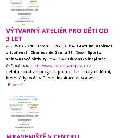
VÝTVARNÝ ATELIÉR PRO DĚTI OD
3 LET
Kdy:
29.07.2020
od
15:30
do
17:00
•
Kde:
Centrum inspirace
a tvořivosti, Charlese de Gaulla 18
•
Oblast:
Sport a
volnočasové aktivity
•
Pořadatel:
Občanská inspirace
•
Další informace:
http://www.obcanskainspirace.cz
Letní inspirativní program pro rodiče s malými dětmi,
které rády tvoří, v Centru inspirace a tvořivosti.
Bubeneč
MRAVENIŠTĚ V CENTRU