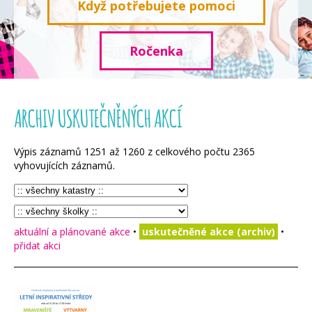
Když potřebujete pomoci
Ročenka
ARCHIV USKUTEČNĚNÝCH AKCÍ
Výpis záznamů
1251
až
1260
z celkového počtu
2365
vyhovujících záznamů.
aktuální a plánované akce
•
uskutečněné akce (archiv)
•
přidat akci