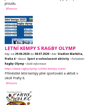
proudu.
Břevnov
LETNÍ KEMPY S RAGBY OLYMP
Kdy:
od
29.06.2020
do
08.07.2020
•
Kde:
Stadion Markéta,
Praha 6
•
Oblast:
Sport a volnočasové aktivity
•
Pořadatel:
Ragby Olymp
•
Další informace:
https://www.ragbyolymp.cz/letni-kempy-srpen
Příměstké letní kempy plné sportování a aktivit v
okolí Prahy 6.
Břevnov