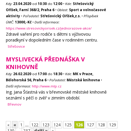
Kdy:
23.04.2020
od
10:30
do
12:00
•
Kde:
Střešovický
Oříšek, Farní 368/2, Praha 6
•
Oblast:
Sport a volnočasové
aktivity
•
Pořadatel:
Střešovický Oříšek,z.s.
•
Příspěvek
ÚMČ:
13000,-Kč
•
Další informace:
https://www.stresovickyorisek.cz/jednorazove-akce/
Zdravé vaření pro rodiče s dětmi s výživovou
poradkyní v dopoledním čase v rodinném centru.
Střešovice
MYSLIVECKÁ PŘEDNÁŠKA V
KNIHOVNĚ
Kdy:
26.02.2020
od
17:00
do
18:30
•
Kde:
MK v Praze,
Bělohorská 56, Praha 6
•
Pořadatel:
Městská knihovna
•
Další informace:
http://www.mlp.cz
Ing. Jana Šťastná vás v břevnovské městské knihovně
seznámí s péčí o zvěř v zimním období.
Břevnov
«
«
1
....
122
123
124
125
126
127
128
129
130
....
237
další »
»