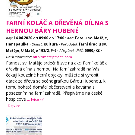
FARNÍ KOLÁČ A DŘEVĚNÁ DÍLNA S
HERNOU BÁRY HUBENÉ
Kdy:
14.06.2020
od
09:00
do
17:00
•
Kde:
Fara u sv. Matěje,
Hanspaulka
•
Oblast:
Kultura
•
Pořadatel:
farní úřad u sv.
Matěje, U Matěje 198/2, P-6
•
Příspěvek ÚMČ:
5000,-Kč
•
Další informace:
http://matejstranti.com
Farnost sv. Matěje srdečně zve na akci Farní koláč a
dřevěná dílna s hernou. Na farní zahradě na Vás
čekají kouzelné herní objekty, můžete si vyrobit
dárek ze dřeva se scénografkou Bárou Hubenou, k
tomu bohaté domácí občerstvení a kavárna s
posezením na farní zahradě. Přispíváme na české
hospicové
...
[více »»]
Dejvice