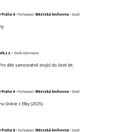
0 Praha 6
•
Pořadatel:
Městská knihovna
•
Další
ny.
ek,z.s.
•
Další informace:
o děti samostatně stojící do šesti let.
0 Praha 6
•
Pořadatel:
Městská knihovna
•
Další
u Grácie z Elby (2025).
0 Praha 6
•
Pořadatel:
Městská knihovna
•
Další