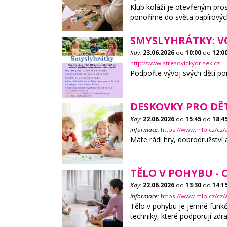
Klub koláží je otevřeným pros
ponoříme do světa papírovýc
SMYSLYHRÁTKY: V
Kdy:
23.06.2026
od
10:00
do
12:0
http://www.stresovickyorisek.cz
Podpořte vývoj svých dětí pom
DESKOVKY PRO DĚ
Kdy:
22.06.2026
od
15:45
do
18:4
informace:
https://www.mlp.cz/cz
Máte rádi hry, dobrodružství
TĚLO V POHYBU - 
Kdy:
22.06.2026
od
13:30
do
14:1
informace:
https://www.mlp.cz/cz/
Tělo v pohybu je jemné funkčn
techniky, které podporují zd