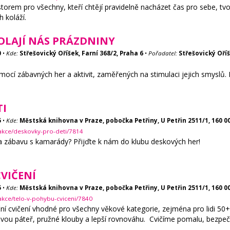
torem pro všechny, kteří chtějí pravidelně nacházet čas pro sebe, tvo
h koláží.
OLAJÍ NÁS PRÁZDNINY
0
•
Kde:
Střešovický Oříšek, Farní 368/2, Praha 6
•
Pořadatel:
Střešovický Oříš
ocí zábavných her a aktivit, zaměřených na stimulaci jejich smyslů. Pr
TI
5
•
Kde:
Městská knihovna v Praze, pobočka Petřiny, U Petřin 2511/1, 160 0
/akce/deskovky-pro-deti/7814
 a zábavu s kamarády? Přijďte k nám do klubu deskových her!
CVIČENÍ
5
•
Kde:
Městská knihovna v Praze, pobočka Petřiny, U Petřin 2511/1, 160 0
akce/telo-v-pohybu-cviceni/7840
í cvičení vhodné pro všechny věkové kategorie, zejména pro lidi 50+.
ravou páteř, pružné klouby a lepší rovnováhu. Cvičíme pomalu, bezp