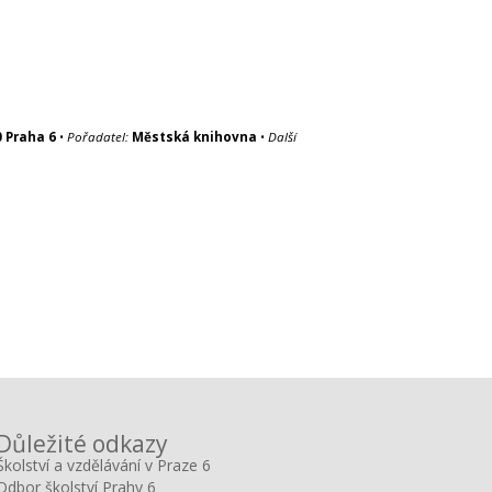
0 Praha 6
•
Pořadatel:
Městská knihovna
•
Další
Důležité odkazy
Školství a vzdělávání v Praze 6
Odbor školství Prahy 6