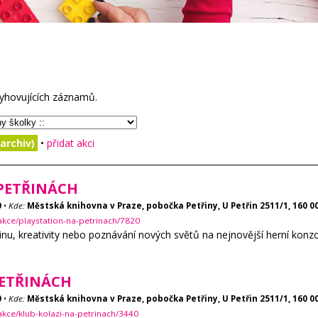
yhovujících záznamů.
archiv)
•
přidat akci
PETŘINÁCH
0
•
Kde:
Městská knihovna v Praze, pobočka Petřiny, U Petřin 2511/1, 160 0
akce/playstation-na-petrinach/7820
nu, kreativity nebo poznávání nových světů na nejnovější herní konzoli
PETŘINÁCH
0
•
Kde:
Městská knihovna v Praze, pobočka Petřiny, U Petřin 2511/1, 160 0
akce/klub-kolazi-na-petrinach/3440