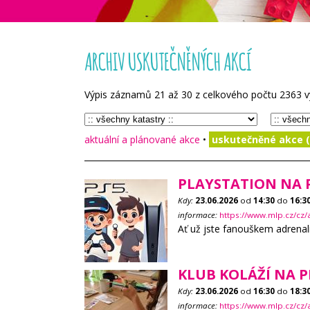
ARCHIV USKUTEČNĚNÝCH AKCÍ
Výpis záznamů
21
až
30
z celkového počtu
2363
v
aktuální a plánované akce
•
uskutečněné akce (
PLAYSTATION NA 
Kdy:
23.06.2026
od
14:30
do
16:3
informace:
https://www.mlp.cz/cz/
Ať už jste fanouškem adrenali
KLUB KOLÁŽÍ NA 
Kdy:
23.06.2026
od
16:30
do
18:3
informace:
https://www.mlp.cz/cz/