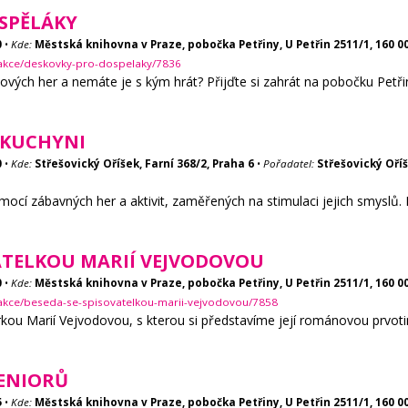
SPĚLÁKY
0
•
Kde:
Městská knihovna v Praze, pobočka Petřiny, U Petřin 2511/1, 160 0
/akce/deskovky-pro-dospelaky/7836
ových her a nemáte je s kým hrát? Přijďte si zahrát na pobočku Petři
 KUCHYNI
0
•
Kde:
Střešovický Oříšek, Farní 368/2, Praha 6
•
Pořadatel:
Střešovický Oříš
ocí zábavných her a aktivit, zaměřených na stimulaci jejich smyslů. Pr
VATELKOU MARIÍ VEJVODOVOU
0
•
Kde:
Městská knihovna v Praze, pobočka Petřiny, U Petřin 2511/1, 160 0
/akce/beseda-se-spisovatelkou-marii-vejvodovou/7858
ou Marií Vejvodovou, s kterou si představíme její románovou prvotin
ENIORŮ
5
•
Kde:
Městská knihovna v Praze, pobočka Petřiny, U Petřin 2511/1, 160 0