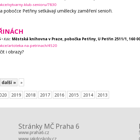
akce/vytvarny-klub-senioru/7830
a pobočce Petřiny setkávají umělecky zaměření senioři.
ŘINÁCH
5
•
Kde:
Městská knihovna v Praze, pobočka Petřiny, U Petřin 2511/1, 160 0
akce/artoteka-na-petrinach/4520
čit i obrazy?
další »
»
020
2019
2018
2017
2016
2015
2014
2013
Stránky MČ Praha 6
www.praha6.cz
www.jakdoskoly.cz