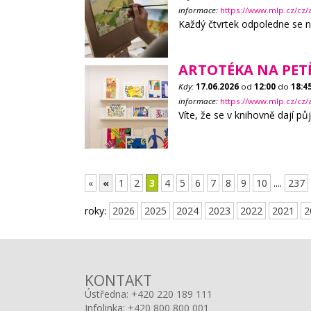
informace:
https://www.mlp.cz/cz/
Každý čtvrtek odpoledne se n
ARTOTÉKA NA PET
Kdy:
17.06.2026
od
12:00
do
18:4
informace:
https://www.mlp.cz/cz/
Víte, že se v knihovně dají půj
«
«
1
2
3
4
5
6
7
8
9
10
....
237
roky:
2026
2025
2024
2023
2022
2021
2
KONTAKT
Ústředna:
+420 220 189 111
Infolinka:
+420 800 800 001