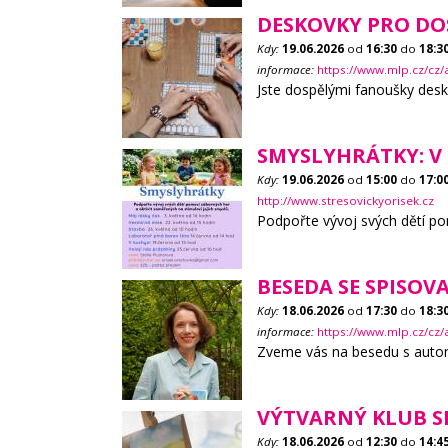
DESKOVKY PRO DO
Kdy:
19.06.2026
od
16:30
do
18:3
informace:
https://www.mlp.cz/cz
Jste dospělými fanoušky desk
SMYSLYHRÁTKY: V
Kdy:
19.06.2026
od
15:00
do
17:0
http://www.stresovickyorisek.cz
Podpořte vývoj svých dětí pom
BESEDA SE SPISO
Kdy:
18.06.2026
od
17:30
do
18:3
informace:
https://www.mlp.cz/cz
Zveme vás na besedu s autork
VÝTVARNÝ KLUB S
Kdy:
18.06.2026
od
12:30
do
14:4