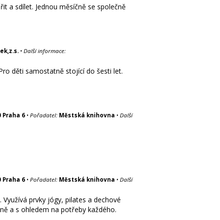
řit a sdílet. Jednou měsíčně se společně
ek,z.s.
•
Další informace:
o děti samostatně stojící do šesti let.
0 Praha 6
•
Pořadatel:
Městská knihovna
•
Další
0 Praha 6
•
Pořadatel:
Městská knihovna
•
Další
 Využívá prvky jógy, pilates a dechové
ečně a s ohledem na potřeby každého.