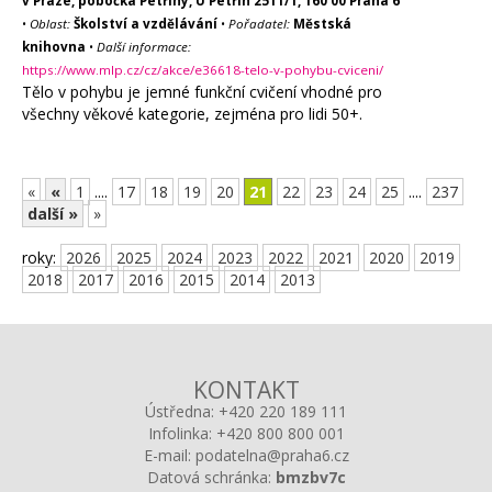
v Praze, pobočka Petřiny, U Petřin 2511/1, 160 00 Praha 6
•
Oblast:
Školství a vzdělávání
•
Pořadatel:
Městská
knihovna
•
Další informace:
https://www.mlp.cz/cz/akce/e36618-telo-v-pohybu-cviceni/
Tělo v pohybu je jemné funkční cvičení vhodné pro
všechny věkové kategorie, zejména pro lidi 50+.
«
«
1
....
17
18
19
20
21
22
23
24
25
....
237
další »
»
roky:
2026
2025
2024
2023
2022
2021
2020
2019
2018
2017
2016
2015
2014
2013
KONTAKT
Ústředna:
+420 220 189 111
Infolinka:
+420 800 800 001
E-mail:
podatelna@praha6.cz
Datová schránka:
bmzbv7c