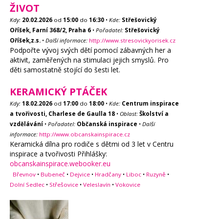
ŽIVOT
Kdy:
20.02.2026
od
15:00
do
16:30
•
Kde:
Střešovický
Oříšek, Farní 368/2, Praha 6
•
Pořadatel:
Střešovický
Oříšek,z.s.
•
Další informace:
http://www.stresovickyorisek.cz
Podpořte vývoj svých dětí pomocí zábavných her a
aktivit, zaměřených na stimulaci jejich smyslů. Pro
děti samostatně stojící do šesti let.
KERAMICKÝ PTÁČEK
Kdy:
18.02.2026
od
17:00
do
18:00
•
Kde:
Centrum inspirace
a tvořivosti, Charlese de Gaulla 18
•
Oblast:
Školství a
vzdělávání
•
Pořadatel:
Občanská inspirace
•
Další
informace:
http://www.obcanskainspirace.cz
Keramická dílna pro rodiče s dětmi od 3 let v Centru
inspirace a tvořivosti Přihlášky:
obcanskainspirace.webooker.eu
Břevnov
•
Bubeneč
•
Dejvice
•
Hradčany
•
Liboc
•
Ruzyně
•
Dolní Sedlec
•
Střešovice
•
Veleslavín
•
Vokovice