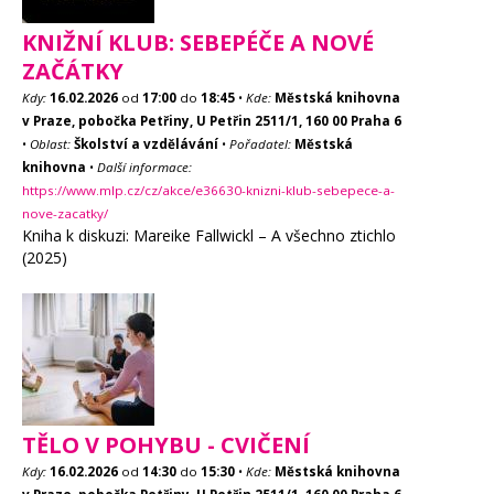
KNIŽNÍ KLUB: SEBEPÉČE A NOVÉ
ZAČÁTKY
Kdy:
16.02.2026
od
17:00
do
18:45
•
Kde:
Městská knihovna
v Praze, pobočka Petřiny, U Petřin 2511/1, 160 00 Praha 6
•
Oblast:
Školství a vzdělávání
•
Pořadatel:
Městská
knihovna
•
Další informace:
https://www.mlp.cz/cz/akce/e36630-knizni-klub-sebepece-a-
nove-zacatky/
Kniha k diskuzi: Mareike Fallwickl – A všechno ztichlo
(2025)
TĚLO V POHYBU - CVIČENÍ
Kdy:
16.02.2026
od
14:30
do
15:30
•
Kde:
Městská knihovna