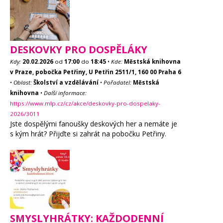
DESKOVKY PRO DOSPĚLÁKY
Kdy:
20.02.2026
od
17:00
do
18:45
•
Kde:
Městská knihovna
v Praze, pobočka Petřiny, U Petřin 2511/1, 160 00 Praha 6
•
Oblast:
Školství a vzdělávání
•
Pořadatel:
Městská
knihovna
•
Další informace:
https://www.mlp.cz/cz/akce/deskovky-pro-dospelaky-
2026/3011
Jste dospělými fanoušky deskových her a nemáte je
s kým hrát? Přijďte si zahrát na pobočku Petřiny.
SMYSLYHRÁTKY: KAŽDODENNÍ