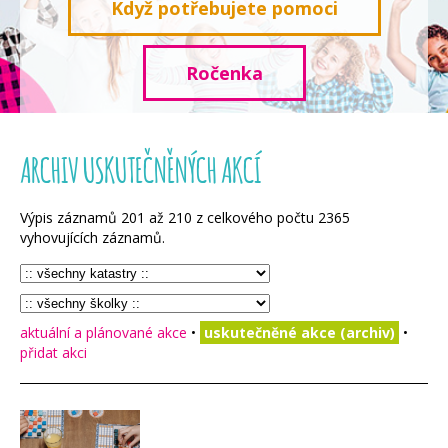
Když potřebujete pomoci
Ročenka
ARCHIV USKUTEČNĚNÝCH AKCÍ
Výpis záznamů
201
až
210
z celkového počtu
2365
vyhovujících záznamů.
aktuální a plánované akce
•
uskutečněné akce (archiv)
•
přidat akci