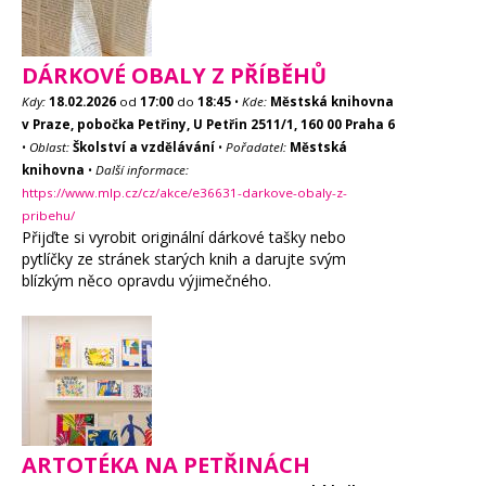
DÁRKOVÉ OBALY Z PŘÍBĚHŮ
Kdy:
18.02.2026
od
17:00
do
18:45
•
Kde:
Městská knihovna
v Praze, pobočka Petřiny, U Petřin 2511/1, 160 00 Praha 6
•
Oblast:
Školství a vzdělávání
•
Pořadatel:
Městská
knihovna
•
Další informace:
https://www.mlp.cz/cz/akce/e36631-darkove-obaly-z-
pribehu/
Přijďte si vyrobit originální dárkové tašky nebo
pytlíčky ze stránek starých knih a darujte svým
blízkým něco opravdu výjimečného.
ARTOTÉKA NA PETŘINÁCH