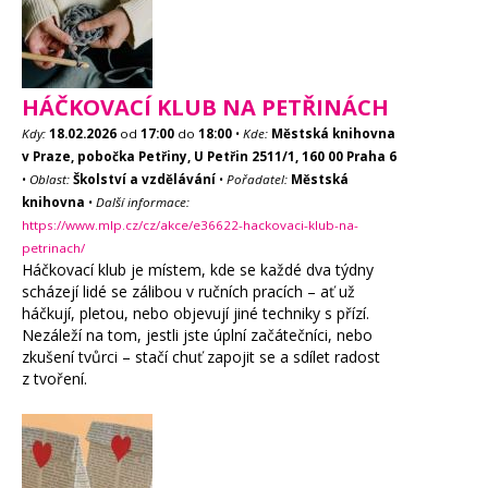
HÁČKOVACÍ KLUB NA PETŘINÁCH
Kdy:
18.02.2026
od
17:00
do
18:00
•
Kde:
Městská knihovna
v Praze, pobočka Petřiny, U Petřin 2511/1, 160 00 Praha 6
•
Oblast:
Školství a vzdělávání
•
Pořadatel:
Městská
knihovna
•
Další informace:
https://www.mlp.cz/cz/akce/e36622-hackovaci-klub-na-
petrinach/
Háčkovací klub je místem, kde se každé dva týdny
scházejí lidé se zálibou v ručních pracích – ať už
háčkují, pletou, nebo objevují jiné techniky s přízí.
Nezáleží na tom, jestli jste úplní začátečníci, nebo
zkušení tvůrci – stačí chuť zapojit se a sdílet radost
z tvoření.