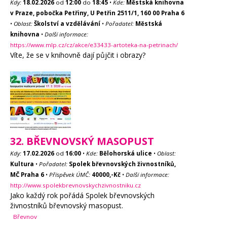
Kdy:
18.02.2026
od
12:00
do
18:45
•
Kde:
Městská knihovna
v Praze, pobočka Petřiny, U Petřin 2511/1, 160 00 Praha 6
•
Oblast:
Školství a vzdělávání
•
Pořadatel:
Městská
knihovna
•
Další informace:
https://www.mlp.cz/cz/akce/e33433-artoteka-na-petrinach/
Víte, že se v knihovně dají půjčit i obrazy?
32. BŘEVNOVSKÝ MASOPUST
Kdy:
17.02.2026
od
16:00
•
Kde:
Bělohorská ulice
•
Oblast:
Kultura
•
Pořadatel:
Spolek břevnovských živnostníků,
MČ Praha 6
•
Příspěvek ÚMČ:
40000,-Kč
•
Další informace:
http://www.spolekbrevnovskychzivnostniku.cz
Jako každý rok pořádá Spolek břevnovských
živnostníků břevnovský masopust.
Břevnov