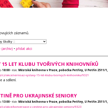
ovujících záznamů.
(archiv)
•
přidat akci
Y 15 LET KLUBU TVOŘIVÝCH KNIHOVNÍKŮ
o
18:00
•
Kde:
Městská knihovna v Praze, pobočka Petřiny, U Petřin 2511/1,
z/cz/akce/vernisaz-vystavy-15-let-klubu-tvorivych-knihovniku/9321
ce a sdílení.
TINĚ PRO UKRAJINSKÉ SENIORY
o
13:00
•
Kde:
Městská knihovna v Praze, pobočka Petřiny, U Petřin 2511/1,
z/cz/akce/konverzace-v-cestine-pro-ukrajinske-seniory/9323