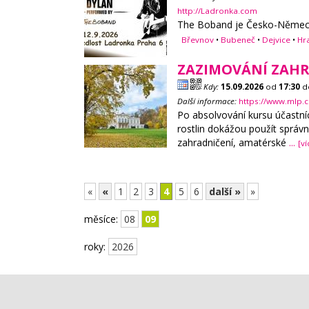
http://Ladronka.com
The Boband je Česko-Německo
Břevnov
•
Bubeneč
•
Dejvice
•
Hr
ZAZIMOVÁNÍ ZAHR
Kdy:
15.09.2026
od
17:30
d
Další informace:
https://www.mlp.
Po absolvování kursu účastníc
rostlin dokážou použít správ
zahradničení, amatérské
...
[ví
«
«
1
2
3
4
5
6
další »
»
měsíce:
08
09
roky:
2026