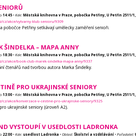
ENIORŮ
o
14:45
•
Kde:
Městská knihovna v Praze, pobočka Petřiny, U Petřin 2511/1,
z/cz/akce/vytvarny-klub-senioru/9309
a pobočce Petřiny setkávají umělecky zaměření senioři.
K ŠINDELKA – MAPA ANNY
o
18:30
•
Kde:
Městská knihovna v Praze, pobočka Petřiny, U Petřin 2511/1,
cz/cz/akce/book-club-marek-sindelka-mapa-anny/9337
ní čtenářů nad tvorbou autora Marka Šindelky.
TINĚ PRO UKRAJINSKÉ SENIORY
o
13:00
•
Kde:
Městská knihovna v Praze, pobočka Petřiny, U Petřin 2511/1,
z/cz/akce/konverzace-v-cestine-pro-ukrajinske-seniory/9325
ro ukrajinské seniory (úroveň A2).
ND VYSTOUPÍ V USEDLOSTI LADRONKA
o
22:00
•
Kde:
usedlost Ladronka
•
Oblast:
Školství a vzdělávání
•
Pořadatel: