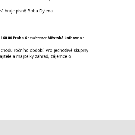
rá hraje písně Boba Dylena.
 160 00 Praha 6
•
Pořadatel:
Městská knihovna
•
echodu ročního období. Pro jednotlivé skupiny
jitele a majitelky zahrad, zájemce o