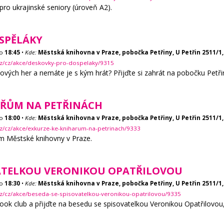
ro ukrajinské seniory (úroveň A2).
SPĚLÁKY
o
18:45
•
Kde:
Městská knihovna v Praze, pobočka Petřiny, U Petřin 2511/1,
cz/cz/akce/deskovky-pro-dospelaky/9315
ových her a nemáte je s kým hrát? Přijďte si zahrát na pobočku Petři
AŘŮM NA PETŘINÁCH
o
18:00
•
Kde:
Městská knihovna v Praze, pobočka Petřiny, U Petřin 2511/1,
z/cz/akce/exkurze-ke-kniharum-na-petrinach/9333
ům Městské knihovny v Praze.
VATELKOU VERONIKOU OPATŘILOVOU
o
18:30
•
Kde:
Městská knihovna v Praze, pobočka Petřiny, U Petřin 2511/1,
cz/cz/akce/beseda-se-spisovatelkou-veronikou-opatrilovou/9335
ok club a přijďte na besedu se spisovatelkou Veronikou Opatřilovou,