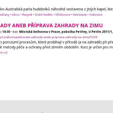
-Australská parta hudebníků náhodně sestavena z jiných kapel, kte
adčany
•
Liboc
•
Ruzyně
•
Dolní Sedlec
•
Střešovice
•
Veleslavín
•
Vokovice
ADY ANEB PŘÍPRAVA ZAHRADY NA ZIMU
o
18:30
•
Kde:
Městská knihovna v Praze, pobočka Petřiny, U Petřin 2511/1,
cz/cz/akce/zazimovani-zahrady-aneb-priprava-zahrady-na-zimu/9339
i porozumí procesům, které probíhají v přírodě (a na zahradě) při př
né metody péče a ochrany před zimním obdobím. Kurz je určen pro ma
ce »»]