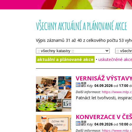
VŠECHNY AKTUÁLNÍ A PLÁNOVANÉ AKCE
Výpis záznamů
31
až
40
z celkového počtu
53
vyh
aktuální a plánované akce
•
uskutečněné akce 
VERNISÁŽ VÝSTAV
Kdy:
04.09.2026
od
17:00
d
Další informace:
https://www.mlp.c
Patnáct let tvořivosti, inspira
KONVERZACE V ČEŠ
Kdy:
04.09.2026
od
10:00
d
Další informace:
https://www.mlp.c