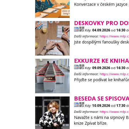
Konverzace v českém jazyce p
DESKOVKY PRO DO
Kdy:
04.09.2026
od
16:30
d
Další informace:
https://www.mlp.
Jste dospělými fanoušky desk
EXKURZE KE KNIH
Kdy:
09.09.2026
od
16:30
d
Další informace:
https://www.mlp.c
Přijďte se podívat ke knihař
BESEDA SE SPISO
Kdy:
10.09.2026
od
17:30
d
Další informace:
https://www.mlp.
Navažte s námi na srpnový Bo
knize Zpívat bříze.