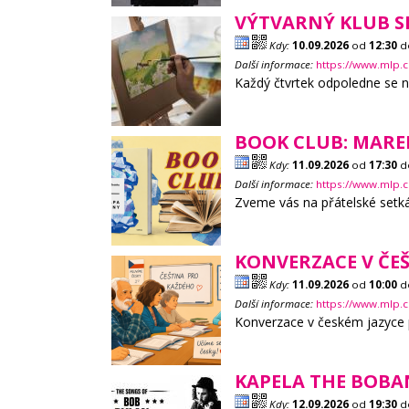
VÝTVARNÝ KLUB S
Kdy:
10.09.2026
od
12:30
d
Další informace:
https://www.mlp.c
Každý čtvrtek odpoledne se n
BOOK CLUB: MARE
Kdy:
11.09.2026
od
17:30
d
Další informace:
https://www.mlp.
Zveme vás na přátelské setká
KONVERZACE V ČEŠ
Kdy:
11.09.2026
od
10:00
d
Další informace:
https://www.mlp.c
Konverzace v českém jazyce p
KAPELA THE BOBA
Kdy:
12.09.2026
od
19:30
d