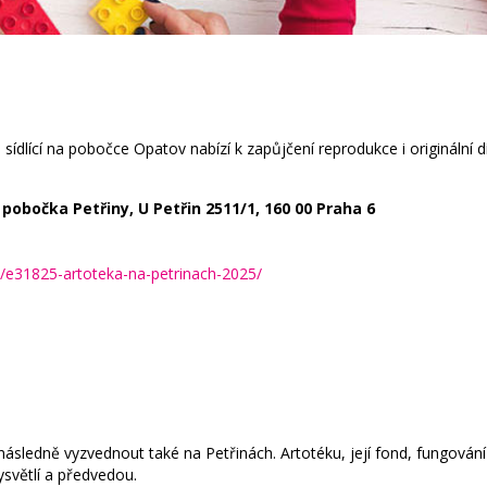
ka sídlící na pobočce Opatov nabízí k zapůjčení reprodukce i originální 
pobočka Petřiny, U Petřin 2511/1, 160 00 Praha 6
e/e31825-artoteka-na-petrinach-2025/
následně vyzvednout také na Petřinách. Artotéku, její fond, fungován
světlí a předvedou.