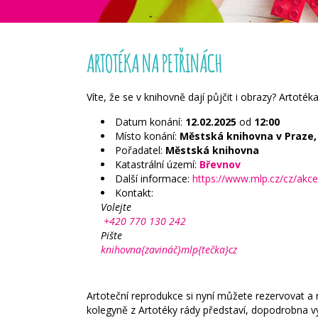
ARTOTÉKA NA PETŘINÁCH
Víte, že se v knihovně dají půjčit i obrazy? Artoté
Datum konání:
12.02.2025
od
12:00
Místo konání:
Městská knihovna v Praze, 
Pořadatel:
Městská knihovna
Katastrální území:
Břevnov
Další informace:
https://www.mlp.cz/cz/akc
Kontakt:
Volejte
+420 770 130 242
Pište
knihovna{zavináč}mlp{tečka}cz
Artoteční reprodukce si nyní můžete rezervovat a 
kolegyně z Artotéky rády představí, dopodrobna vy