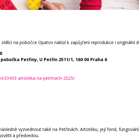
ka sídlící na pobočce Opatov nabízí k zapůjčení reprodukce i originální 
0
pobočka Petřiny, U Petřin 2511/1, 160 00 Praha 6
e/e33433-artoteka-na-petrinach-2025/
následně vyzvednout také na Petřinách. Artotéku, její fond, fungován
světlí a předvedou.