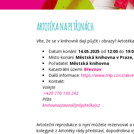
ARTOTÉKA NA PETŘINÁCH
Víte, že se v knihovně dají půjčit i obrazy? Artoté
Datum konání:
14.05.2025
od
12:00
do
19:0
Místo konání:
Městská knihovna v Praze, 
Pořadatel:
Městská knihovna
Katastrální území:
Břevnov
Další informace:
https://www.mlp.cz/cz/akc
Kontakt:
Volejte
+420 770 130 242
Pište
knihovna{zavináč}mlp{tečka}cz
Artoteční reprodukce si nyní můžete rezervovat a 
kolegyně z Artotéky rády představí, dopodrobna vy