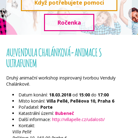
Když potřebujete pomoci
Ročenka
AU!VENDULA CHALÁNKOVÁ-ANIMACE S
ULTRAFUNEM
Druhý animační workshop inspirovaný tvorbou Venduly
Chalánkové.
Datum konání:
18.03.2018
od
15:00
do
17:00
Místo konání:
Villa Pellé, Pelléova 10, Praha 6
Pořadatel:
Porte
Katastrální území:
Bubeneč
Další informace:
http://villapelle.cz/udalosti/
Kontakt:
Villa Pellé
Pelléova 10, 160 00 Praha 6