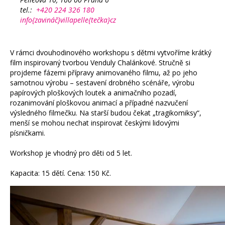
tel.:
+420 224 326 180
info{zavináč}villapelle{tečka}cz
V rámci dvouhodinového workshopu s dětmi vytvoříme krátký
film inspirovaný tvorbou Venduly Chalánkové. Stručně si
projdeme fázemi přípravy animovaného filmu, až po jeho
samotnou výrobu – sestavení drobného scénáře, výrobu
papírových ploškových loutek a animačního pozadí,
rozanimování ploškovou animací a případné nazvučení
výsledného filmečku. Na starší budou čekat „tragikomiksy“,
menší se mohou nechat inspirovat českými lidovými
písničkami.
Workshop je vhodný pro děti od 5 let.
Kapacita: 15 dětí. Cena: 150 Kč.