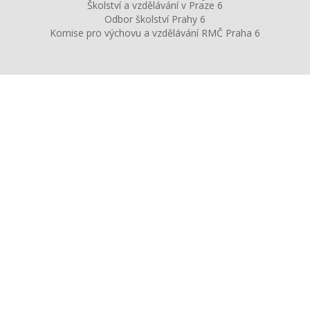
Školství a vzdělávání v Praze 6
Odbor školství Prahy 6
Komise pro výchovu a vzdělávání RMČ Praha 6