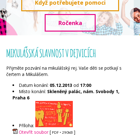
Když potřebujete pomoci
Ročenka
MIKULÁŠSKÁ SLAVNOST V DEJVICÍCH
Přijměte pozvání na mikulášský rej. Vaše děti se potkají s
čertem a Mikulášem.
Datum konání:
05.12.2013
od
17:00
Místo konání:
Skleněný palác, nám. Svobody 1,
Praha 6
Příloha:
Otevřít soubor
[
]
PDF
• 290kB