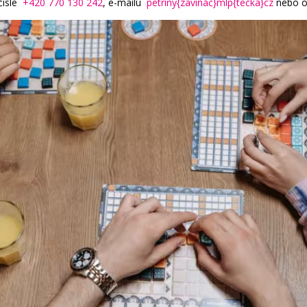
čísle
+420 770 130 242
, e-mailu
petriny{zavináč}mlp{tečka}cz
nebo o