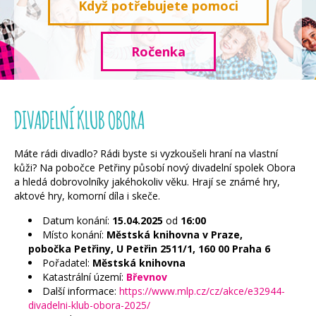
Když potřebujete pomoci
Ročenka
DIVADELNÍ KLUB OBORA
Máte rádi divadlo? Rádi byste si vyzkoušeli hraní na vlastní
kůži? Na pobočce Petřiny působí nový divadelní spolek Obora
a hledá dobrovolníky jakéhokoliv věku. Hrají se známé hry,
aktové hry, komorní díla i skeče.
Datum konání:
15.04.2025
od
16:00
Místo konání:
Městská knihovna v Praze,
pobočka Petřiny, U Petřin 2511/1, 160 00 Praha 6
Pořadatel:
Městská knihovna
Katastrální území:
Břevnov
Další informace:
https://www.mlp.cz/cz/akce/e32944-
divadelni-klub-obora-2025/