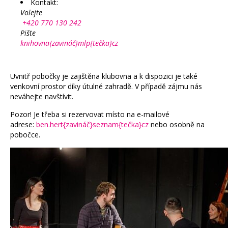
Kontakt:
Volejte
+420 770 130 242
Pište
knihovna{zavináč}mlp{tečka}cz
Uvnitř pobočky je zajištěna klubovna a k dispozici je také
venkovní prostor díky útulné zahradě. V případě zájmu nás
neváhejte navštívit.
Pozor! Je třeba si rezervovat místo na e-mailové
adrese:
ben.hert{zavináč}seznam{tečka}cz
nebo osobně na
pobočce.