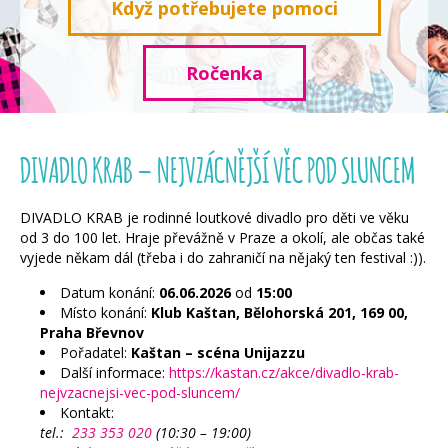
Když potřebujete pomoci
Ročenka
DIVADLO KRAB – NEJVZÁCNĚJŠÍ VĚC POD SLUNCEM
DIVADLO KRAB je rodinné loutkové divadlo pro děti ve věku
od 3 do 100 let. Hraje převážně v Praze a okolí, ale občas také
vyjede někam dál (třeba i do zahraničí na nějaký ten festival :)).
Datum konání:
06.06.2026
od
15:00
Místo konání:
Klub Kaštan, Bělohorská 201, 169 00,
Praha Břevnov
Pořadatel:
Kaštan – scéna Unijazzu
Další informace:
https://kastan.cz/akce/divadlo-krab-
nejvzacnejsi-vec-pod-sluncem/
Kontakt:
tel.:
233 353 020
(10:30 – 19:00)