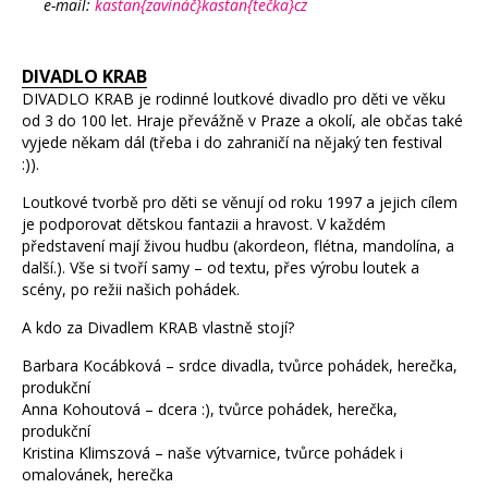
e-mail:
kastan{zavináč}kastan{tečka}cz
DIVADLO KRAB
DIVADLO KRAB je rodinné loutkové divadlo pro děti ve věku
od 3 do 100 let. Hraje převážně v Praze a okolí, ale občas také
vyjede někam dál (třeba i do zahraničí na nějaký ten festival
:)).
Loutkové tvorbě pro děti se věnují od roku 1997 a jejich cílem
je podporovat dětskou fantazii a hravost. V každém
představení mají živou hudbu (akordeon, flétna, mandolína, a
další.). Vše si tvoří samy – od textu, přes výrobu loutek a
scény, po režii našich pohádek.
A kdo za Divadlem KRAB vlastně stojí?
Barbara Kocábková – srdce divadla, tvůrce pohádek, herečka,
produkční
Anna Kohoutová – dcera :), tvůrce pohádek, herečka,
produkční
Kristina Klimszová – naše výtvarnice, tvůrce pohádek i
omalovánek, herečka