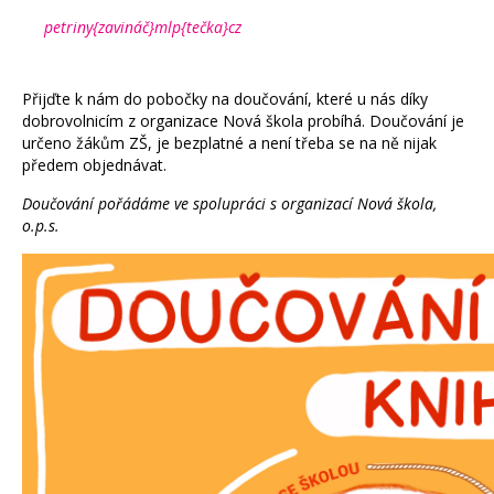
petriny{zavináč}mlp{tečka}cz
Přijďte k nám do pobočky na doučování, které u nás díky
dobrovolnicím z organizace Nová škola probíhá. Doučování je
určeno žákům ZŠ, je bezplatné a není třeba se na ně nijak
předem objednávat.
Doučování pořádáme ve spolupráci s organizací Nová škola,
o.p.s.