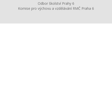
Odbor školství Prahy 6
Komise pro výchovu a vzdělávání RMČ Praha 6