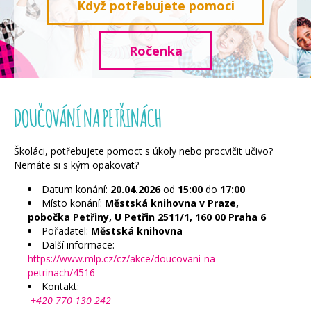
Když potřebujete pomoci
Ročenka
DOUČOVÁNÍ NA PETŘINÁCH
Školáci, potřebujete pomoct s úkoly nebo procvičit učivo?
Nemáte si s kým opakovat?
Datum konání:
20.04.2026
od
15:00
do
17:00
Místo konání:
Městská knihovna v Praze,
pobočka Petřiny, U Petřin 2511/1, 160 00 Praha 6
Pořadatel:
Městská knihovna
Další informace:
https://www.mlp.cz/cz/akce/doucovani-na-
petrinach/4516
Kontakt:
+420 770 130 242