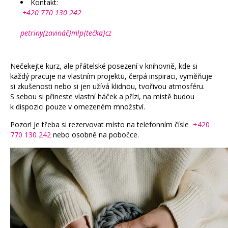
Kontakt:
+420 770 130 242
petriny{zavináč}mlp{tečka}cz
Nečekejte kurz, ale přátelské posezení v knihovně, kde si
každý pracuje na vlastním projektu, čerpá inspiraci, vyměňuje
si zkušenosti nebo si jen užívá klidnou, tvořivou atmosféru.
S sebou si přineste vlastní háček a přízi, na místě budou
k dispozici pouze v omezeném množství.
Pozor! Je třeba si rezervovat místo na telefonním čísle
+420
770 130 242
nebo osobně na pobočce.