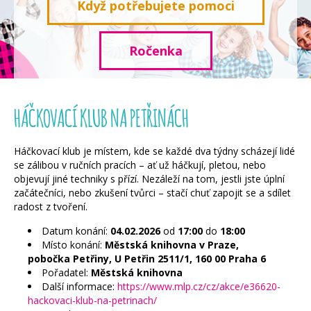
Když potřebujete pomoci
Ročenka
HÁČKOVACÍ KLUB NA PETŘINÁCH
Háčkovací klub je místem, kde se každé dva týdny scházejí lidé
se zálibou v ručních pracích – ať už háčkují, pletou, nebo
objevují jiné techniky s přízí. Nezáleží na tom, jestli jste úplní
začátečníci, nebo zkušení tvůrci – stačí chuť zapojit se a sdílet
radost z tvoření.
Datum konání:
04.02.2026
od
17:00
do
18:00
Místo konání:
Městská knihovna v Praze,
pobočka Petřiny, U Petřin 2511/1, 160 00 Praha 6
Pořadatel:
Městská knihovna
Další informace:
https://www.mlp.cz/cz/akce/e36620-
hackovaci-klub-na-petrinach/